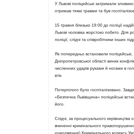
У Львові поліцейські затримали зловмис
отримав тяжкі травми та був госпіталізо
15 травня близько 19:00 до поліції над
Львові чоловіка жорстоко побито. Для р
поліції, слідчі та співробітники інших п
Як попередньо встановили поліцейські,
Дніпропетровської області виник конфлік
численних ударів руками й ногами в гол
втік.
Потерпілого було госпіталізовано. Зав
«Безпечна Львівщина» поліцейські вст
його.
Слідчі, за процесуального керівництва о
вчиненні кримінального правопорушення
ушкодження) Кримінального кодексу Укр