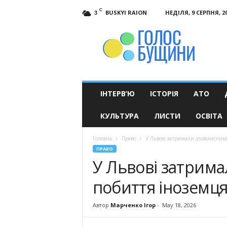
C
BUSKYI RAION
НЕДІЛЯ, 9 СЕРПНЯ, 2
3
Голос
Бущини
ІНТЕРВ’Ю
ІСТОРІЯ
АТО
КУЛЬТУРА
ЛИСТИ
ОСВІТА
Головна
Право
У Львові затримали зловмисника
ПРАВО
У Львові затрима
побиття іноземц
Автор
Марченко Ігор
-
May 18, 2026