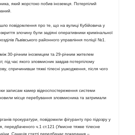
ника, який жорстоко побив іноземця. Потерпілий
ваний.
ійшло повідомлення про те, що на вулиці Кубійовича у
озкриття злочину були задіяні оперативники кримінальної
ідрозділів Львівського районного управління поліції №1.
 між 30-річним іноземцем та 29-річним жителем
т, під час якого зловмисник завдав потерпілому
ову, спричинивши тяжкі тілесні ушкодження, після чого
дяки записам камер відеоспостереження системи
ановили місце перебування зловмисника та затримали
рганів прокуратури, повідомили фігуранту про підозру у
, передбаченого ч.1 ст.121 (Умисне тяжке тілесне
аїни. Санкція статті передбачає покарання –