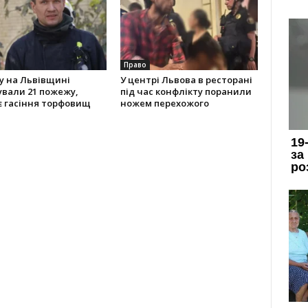
Право
у на Львівщині
У центрі Львова в ресторані
ували 21 пожежу,
під час конфлікту поранили
є гасіння торфовищ
ножем перехожого