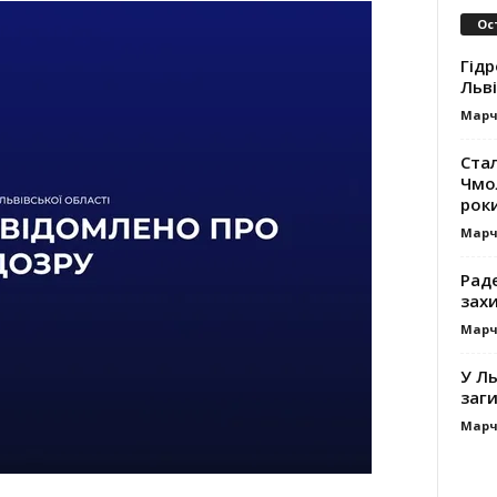
Ос
Гідр
Льв
Марч
Ста
Чмол
роки
Марч
Раде
зах
Марч
У Ль
заги
Марч