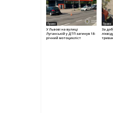
Право
Право
У Львові на вулиці
За доб
Луганській у ДТП загинув 18-
ліквід
річний мотоцикліст
трива