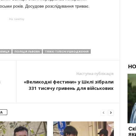
восьми років. Досудове розслідування триває.
На замітку
ЗЕМЦЯ
ПОЛІЦІЯ ЛЬВОВА
ТЯЖКІ ТІЛЕСНІ УШКОДЖЕННЯ
Наступна публікація
і
«Великодні фестини» у Шклі зібрали
331 тисячу гривень для військових
РА