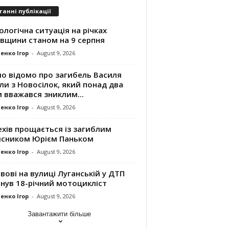
танні публікації
ологічна ситуація на річках
івщини станом на 9 серпня
енко Ігор
-
August 9, 2026
ло відомо про загибель Василя
и з Новосілок, який понад два
 вважався зниклим...
енко Ігор
-
August 9, 2026
хів прощається із загиблим
исником Юрієм Паньком
енко Ігор
-
August 9, 2026
вові на вулиці Луганській у ДТП
нув 18-річний мотоцикліст
енко Ігор
-
August 9, 2026
Завантажити більше