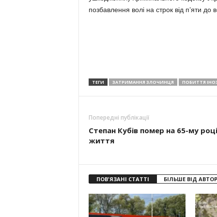
позбавлення волі на строк від п’яти до 
ТЕГИ
ЗАТРИМАННЯ ЗЛОЧИНЦЯ
ПОБИТТЯ ІНО
Попередні публікації
Степан Кубів помер на 65-му роц
життя
ПОВ'ЯЗАНІ СТАТТІ
БІЛЬШЕ ВІД АВТО