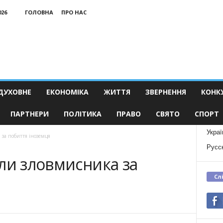
026
ГОЛОВНА
ПРО НАС
ДУХОВНЕ
ЕКОНОМІКА
ЖИТТЯ
ЗВЕРНЕННЯ
КОНК
ПАРТНЕРИ
ПОЛІТИКА
ПРАВО
СВЯТО
СПОРТ
Украї
 за побиття іноземця
Русс
ли зловмисника за
Сл
я