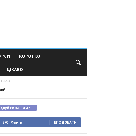
УРСИ
КОРОТКО
ЦІКАВО
нська
кий
ідкуйте за нами :
870
Фанів
ВПОДОБАТИ