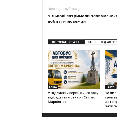
Попередні публікації
У Львові затримали зловмисника
побиття іноземця
ПОВ'ЯЗАНІ СТАТТІ
БІЛЬШЕ ВІД АВТО
Свято
Свято
У Підлиссі 2 серпня 2026 року
18 лип
відбудеться свято «Світло
громад
Маркіяна»
автопр
захисн