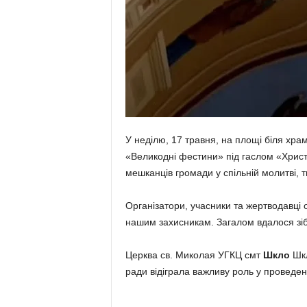
У неділю, 17 травня, на площі біля хр
«Великодні фестини» під гаслом «Христо
мешканців громади у спільній молитві, т
Організатори, учасники та жертводавці 
нашим захисникам. Загалом вдалося зі
Церква св. Миколая УГКЦ смт
Шкло
Шкл
ради відіграла важливу роль у проведенн