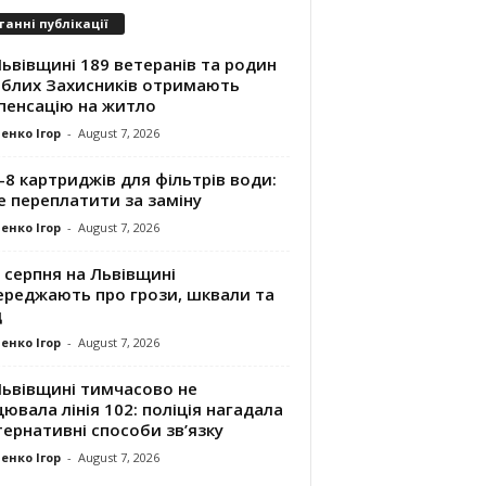
танні публікації
ьвівщині 189 ветеранів та родин
иблих Захисників отримають
пенсацію на житло
енко Ігор
-
August 7, 2026
8 картриджів для фільтрів води:
е переплатити за заміну
енко Ігор
-
August 7, 2026
 серпня на Львівщині
ереджають про грози, шквали та
д
енко Ігор
-
August 7, 2026
Львівщині тимчасово не
ювала лінія 102: поліція нагадала
ернативні способи зв’язку
енко Ігор
-
August 7, 2026