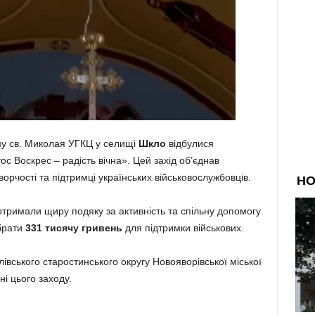
аму св. Миколая УГКЦ у селищі
Шкло
відбулися
с Воскрес – радість вічна». Цей захід об’єднав
ворчості та підтримці українських військовослужбовців.
отримали щиру подяку за активність та спільну допомогу
брати
331 тисячу гривень
для підтримки військових.
івського старостинського округу Новояворівської міської
і цього заходу.