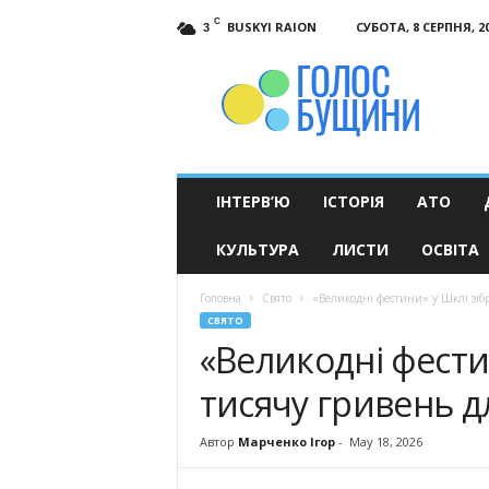
C
BUSKYI RAION
СУБОТА, 8 СЕРПНЯ, 2
3
Голос
Бущини
ІНТЕРВ’Ю
ІСТОРІЯ
АТО
КУЛЬТУРА
ЛИСТИ
ОСВІТА
Головна
Свято
«Великодні фестини» у Шклі зіб
СВЯТО
«Великодні фести
тисячу гривень д
Автор
Марченко Ігор
-
May 18, 2026