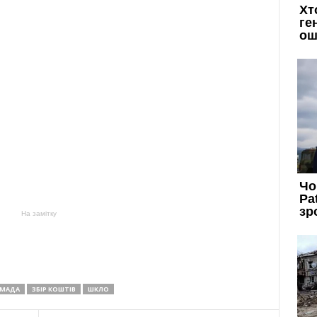
На замітку
ОМАДА
ЗБІР КОШТІВ
ШКЛО