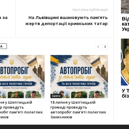
Наступна публікація
 за
На Львівщині вшановують пам’ять
жертв депортації кримських татар
РА
Свято
ня у Шептицькій
18 липня у Шептицькій
і проведуть
громаді проведуть
обіг пам’яті полеглих
автопробіг пам’яті полеглих
иків
Захисників