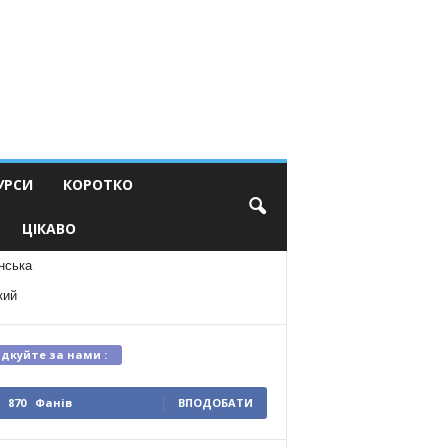
УРСИ
КОРОТКО
ЦІКАВО
нська
кий
ідкуйте за нами :
870
Фанів
ВПОДОБАТИ