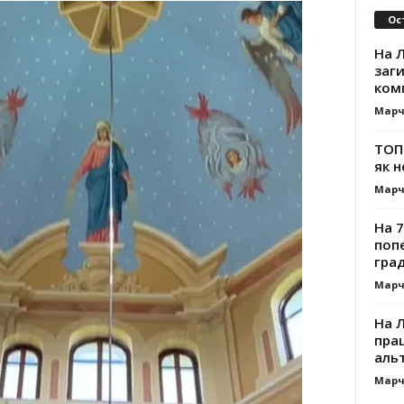
Ос
На Л
заг
ком
Марч
ТОП-
як н
Марч
На 7
поп
гра
Марч
На 
прац
альт
Марч