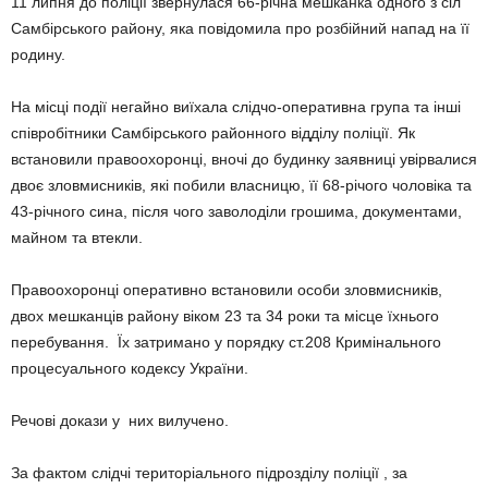
11 липня до поліції звернулася 66-річна мешканка одного з сіл
Самбірського району, яка повідомила про розбійний напад на її
родину.
На місці події негайно виїхала слідчо-оперативна група та інші
співробітники Самбірського районного відділу поліції. Як
встановили правоохоронці, вночі до будинку заявниці увірвалися
двоє зловмисників, які побили власницю, її 68-річого чоловіка та
43-річного сина, після чого заволоділи грошима, документами,
майном та втекли.
Правоохоронці оперативно встановили особи зловмисників,
двох мешканців району віком 23 та 34 роки та місце їхнього
перебування. Їх затримано у порядку ст.208 Кримінального
процесуального кодексу України.
Речові докази у них вилучено.
За фактом слідчі територіального підрозділу поліції , за