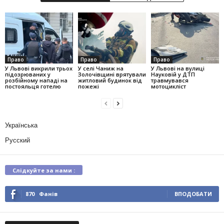
Право
Право
Право
У Львові викрили трьох
У селі Чаниж на
У Львові на вулиці
підозрюваних у
Золочівщині врятували
Науковій у ДТП
розбійному нападі на
житловий будинок від
травмувався
постояльця готелю
пожежі
мотоцикліст
Українська
Русский
Слідкуйте за нами :
870
Фанів
ВПОДОБАТИ