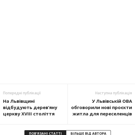
Попередні публікації
Наступна публікація
На Львівщині
У Львівській ОВА
відбудують дерев’яну
обговорили нові проєкти
церкву ХVІІІ століття
житла для переселенців
ПОВ'ЯЗАНІ СТАТТІ
БІЛЬШЕ ВІД АВТОРА