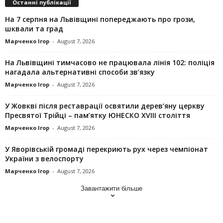
Останні публікації
На 7 серпня на Львівщині попереджають про грози,
шквали та град
Марченко Ігор
-
August 7, 2026
На Львівщині тимчасово не працювала лінія 102: поліція
нагадала альтернативні способи зв’язку
Марченко Ігор
-
August 7, 2026
У Жовкві після реставрації освятили дерев’яну церкву
Пресвятої Трійці – пам’ятку ЮНЕСКО XVIII століття
Марченко Ігор
-
August 7, 2026
У Яворівській громаді перекриють рух через чемпіонат
України з велоспорту
Марченко Ігор
-
August 7, 2026
Завантажити більше