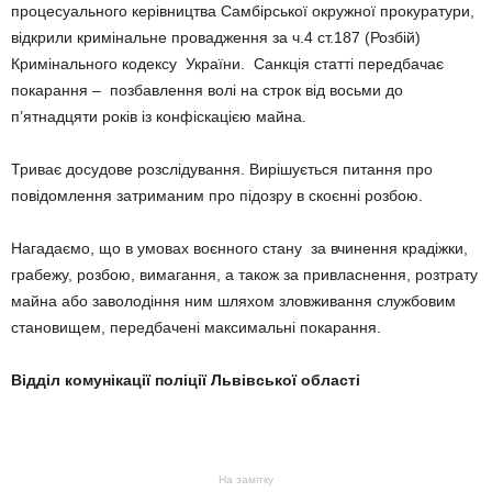
процесуального керівництва Самбірської окружної прокуратури,
відкрили кримінальне провадження за ч.4 ст.187 (Розбій)
Кримінального кодексу України. Санкція статті передбачає
покарання – позбавлення волі на строк від восьми до
п’ятнадцяти років із конфіскацією майна.
Триває досудове розслідування. Вирішується питання про
повідомлення затриманим про підозру в скоєнні розбою.
Нагадаємо, що в умовах воєнного стану за вчинення крадіжки,
грабежу, розбою, вимагання, а також за привласнення, розтрату
майна або заволодіння ним шляхом зловживання службовим
становищем, передбачені максимальні покарання.
Відділ комунікації поліції Львівської області
На замітку