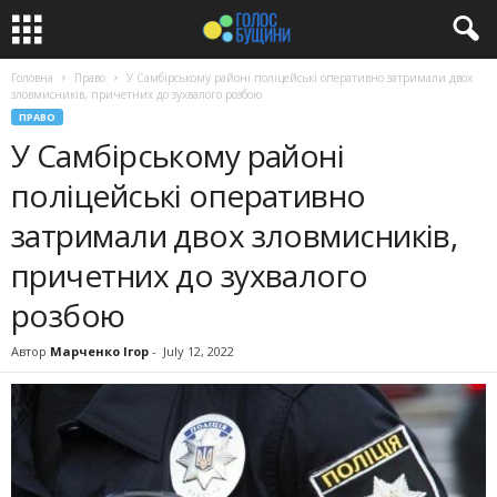
Головна
Право
У Самбірському районі поліцейські оперативно затримали двох
зловмисників, причетних до зухвалого розбою
ПРАВО
У Самбірському районі
поліцейські оперативно
затримали двох зловмисників,
причетних до зухвалого
розбою
Автор
Марченко Ігор
-
July 12, 2022