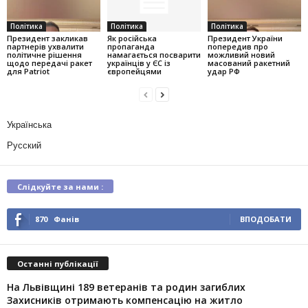
Політика
Політика
Політика
Президент закликав
Як російська
Президент України
партнерів ухвалити
пропаганда
попередив про
політичне рішення
намагається посварити
можливий новий
щодо передачі ракет
українців у ЄС із
масований ракетний
для Patriot
європейцями
удар РФ
Українська
Русский
Слідкуйте за нами :
870
Фанів
ВПОДОБАТИ
Останні публікації
На Львівщині 189 ветеранів та родин загиблих
Захисників отримають компенсацію на житло