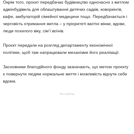
Окрім того, проєкт передбачає будівництво одночасно з житлом
адмінбудівель для облаштування дитячих садків, коворкінгів,
кафе, амбулаторій сімейної медицини тощо. Передбачається і
черговість отримання житла – у пріоритеті вагітні жінки, вдови,
люди похилого віку, сім’ї воїнів.
Проєкт передали на розгляд департаменту економічної
політики, щоб там напрацювали механізми його реалізації.
Засновники благодійного фонду зазначають, що метою проєкту
є повернути людям нормальне життя і можливість відчути себе
вдома.
На замітку