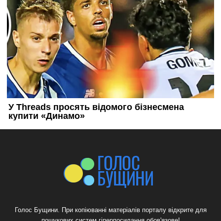
Голос Бущини. При копіюванні матеріалів порталу відкрите для
пошукових систем гіперпосилання обов'язове!