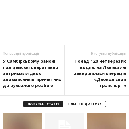
Попередні публікації
Наступна публікація
У Самбірському районі
Понад 120 нетверезих
поліцейські оперативно
водіїв: на Львівщині
затримали двох
завершилася операція
зловмисників, причетних
«Двоколісний
до зухвалого розбою
транспорт»
ПОВ'ЯЗАНІ СТАТТІ
БІЛЬШЕ ВІД АВТОРА