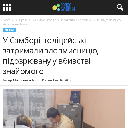
Головна
Право
У Самборі поліцейські затримали зловмисницю, підозрювану у
вбивстві знайомого
ПРАВО
У Самборі поліцейські
затримали зловмисницю,
підозрювану у вбивстві
знайомого
Автор
Марченко Ігор
-
December 16, 2022