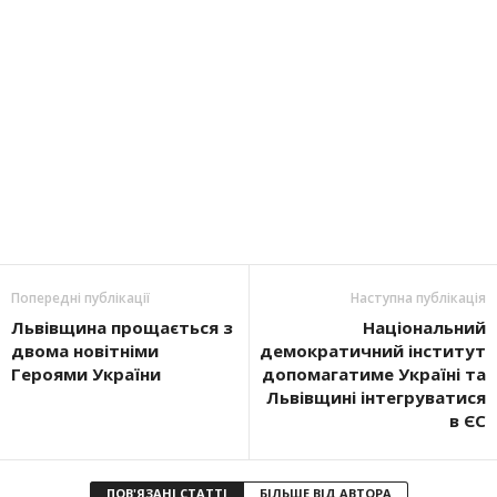
Попередні публікації
Наступна публікація
Львівщина прощається з
Національний
двома новітніми
демократичний інститут
Героями України
допомагатиме Україні та
Львівщині інтегруватися
в ЄС
ПОВ'ЯЗАНІ СТАТТІ
БІЛЬШЕ ВІД АВТОРА