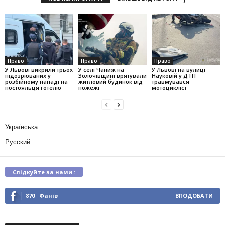
Право
Право
Право
У Львові викрили трьох
У селі Чаниж на
У Львові на вулиці
підозрюваних у
Золочівщині врятували
Науковій у ДТП
розбійному нападі на
житловий будинок від
травмувався
постояльця готелю
пожежі
мотоцикліст
Українська
Русский
Слідкуйте за нами :
870
Фанів
ВПОДОБАТИ