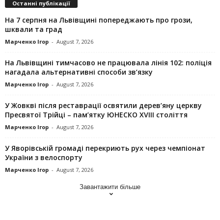
Останні публікації
На 7 серпня на Львівщині попереджають про грози,
шквали та град
Марченко Ігор
-
August 7, 2026
На Львівщині тимчасово не працювала лінія 102: поліція
нагадала альтернативні способи зв’язку
Марченко Ігор
-
August 7, 2026
У Жовкві після реставрації освятили дерев’яну церкву
Пресвятої Трійці – пам’ятку ЮНЕСКО XVIII століття
Марченко Ігор
-
August 7, 2026
У Яворівській громаді перекриють рух через чемпіонат
України з велоспорту
Марченко Ігор
-
August 7, 2026
Завантажити більше