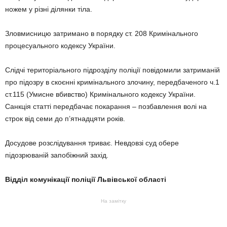
ножем у різні ділянки тіла.
Зловмисницю затримано в порядку ст. 208 Кримінального
процесуального кодексу України.
Слідчі територіального підрозділу поліції повідомили затриманій
про підозру в скоєнні кримінального злочину, передбаченого ч.1
ст.115 (Умисне вбивство) Кримінального кодексу України.
Санкція статті передбачає покарання – позбавлення волі на
строк від семи до п’ятнадцяти років.
Досудове розслідування триває. Невдовзі суд обере
підозрюваній запобіжний захід.
Відділ комунікації поліції Львівської області
На замітку