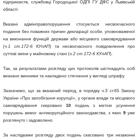
підприємств, службовці Городоцької ОДПІ ГУ ДФС у Львівській
області.
Вказані адмінправопорушення стосуються несвоєчасного
подання без поважних причин декларації особи, уповноваженої
на виконання функцій держави або місцевого самоврядування
(
ч.1 ст.172-6 КУпАП
) та несвоєчасного повідомлення про
суттєві зміни у майновому стані (
ч.2 ст.172-6 КУпАП
).
Так, за результатами розгляду цих протоколів шістнадцять осіб
визнано винними та накладено стягнення у вигляді штрафу.
Зазначимо, що за вказаний період, в порядку ч.3 ст.65 Закону
України «Про запобігання корупції», у органи влади та місцевого
самоврядування скеровано
10
подань з метою усунення
порушень вимог антикорупційного законодавства, з яких
9
уже
розглянуто і задоволено.
За наслідками розгляду двох подань скасовано три незаконні