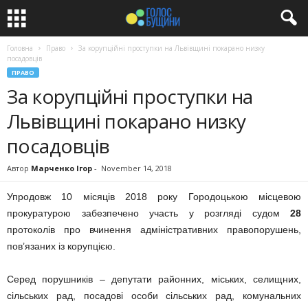
Головна
Право
За корупційні проступки на Львівщині покарано низку
посадовців
ПРАВО
За корупційні проступки на
Львівщині покарано низку
посадовців
Автор
Марченко Ігор
-
November 14, 2018
Упродовж 10 місяців 2018 року Городоцькою місцевою
прокуратурою забезпечено участь у розгляді судом
28
протоколів про вчинення адміністративних правопорушень,
пов’язаних із корупцією.
Серед порушників – депутати районних, міських, селищних,
сільських рад, посадові особи сільських рад, комунальних