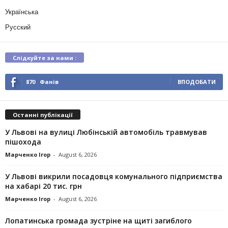
Українська
Русский
Слідкуйте за нами :
870
Фанів
ВПОДОБАТИ
Останні публікації
У Львові на вулиці Любінській автомобіль травмував
пішохода
Марченко Ігор
-
August 6, 2026
У Львові викрили посадовця комунального підприємства
на хабарі 20 тис. грн
Марченко Ігор
-
August 6, 2026
Лопатинська громада зустріне на щиті загиблого