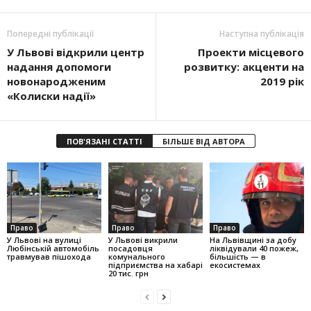
Попередні публікації
Наступна публікація
У Львові відкрили центр
Проекти місцевого
надання допомоги
розвитку: акценти на
новонародженим
2019 рік
«Колиски надії»
ПОВ'ЯЗАНІ СТАТТІ
БІЛЬШЕ ВІД АВТОРА
Право
Право
Право
У Львові на вулиці
У Львові викрили
На Львівщині за добу
Любінській автомобіль
посадовця
ліквідували 40 пожеж,
травмував пішохода
комунального
більшість — в
підприємства на хабарі
екосистемах
20 тис. грн