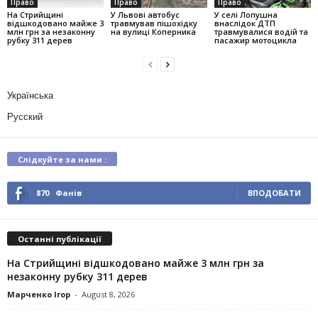
Право
Право
Право
На Стрийщині
У Львові автобус
У селі Лопушна
відшкодовано майже 3
травмував пішохідку
внаслідок ДТП
млн грн за незаконну
на вулиці Коперника
травмувалися водій та
рубку 311 дерев
пасажир мотоцикла
Українська
Русский
Слідкуйте за нами :
870
Фанів
ВПОДОБАТИ
Останні публікації
На Стрийщині відшкодовано майже 3 млн грн за
незаконну рубку 311 дерев
Марченко Ігор
-
August 8, 2026