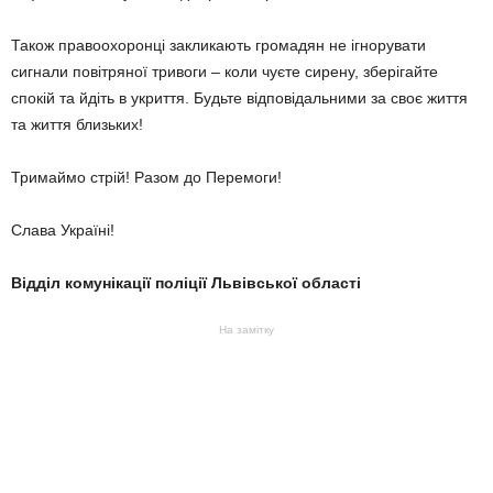
Також правоохоронці закликають громадян не ігнорувати
сигнали повітряної тривоги – коли чуєте сирену, зберігайте
спокій та йдіть в укриття. Будьте відповідальними за своє життя
та життя близьких!
Тримаймо стрій! Разом до Перемоги!
Слава Україні!
Відділ комунікації поліції Львівської області
На замітку