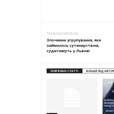
Попередні публікації
Злочинне угрупування, яке
займалось сутенерством,
судитимуть у Львові
ПОВ'ЯЗАНІ СТАТТІ
БІЛЬШЕ ВІД АВТО