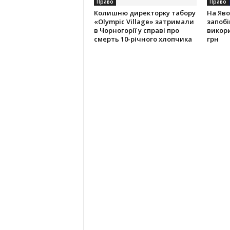
Право
Право
Колишню директорку табору
На Яво
«Olympic Village» затримали
запобі
в Чорногорії у справі про
викор
смерть 10-річного хлопчика
грн