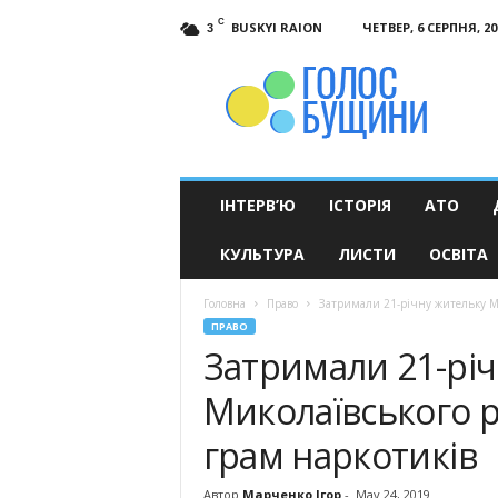
C
BUSKYI RAION
ЧЕТВЕР, 6 СЕРПНЯ, 20
3
Голос
Бущини
ІНТЕРВ’Ю
ІСТОРІЯ
АТО
КУЛЬТУРА
ЛИСТИ
ОСВІТА
Головна
Право
Затримали 21-річну жительку Мик
ПРАВО
Затримали 21-рі
Миколаївського р
грам наркотиків
Автор
Марченко Ігор
-
May 24, 2019