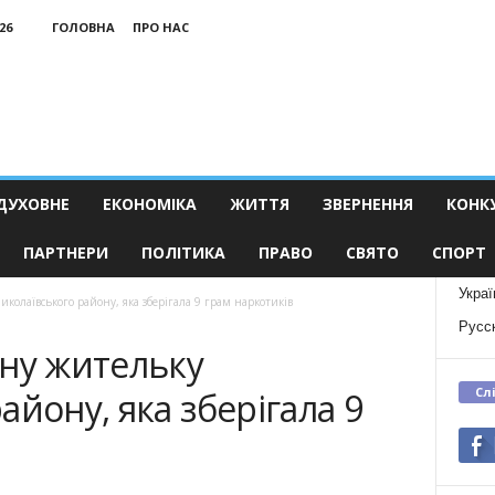
26
ГОЛОВНА
ПРО НАС
ДУХОВНЕ
ЕКОНОМІКА
ЖИТТЯ
ЗВЕРНЕННЯ
КОНК
ПАРТНЕРИ
ПОЛІТИКА
ПРАВО
СВЯТО
СПОРТ
Украї
олаївського району, яка зберігала 9 грам наркотиків
Русс
чну жительку
Сл
айону, яка зберігала 9