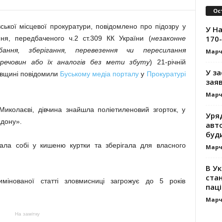
Ос
ської місцевої прокуратури, повідомлено про підозру у
У На
170-
ня, передбаченого ч.2 ст.309 КК України (
незаконне
бання, зберігання, перевезення чи пересилання
Марч
 речовин або їх аналогів без мети збуту
) 21-річній
У за
івщині повідомили
Буському медіа порталу
у
Прокуратурі
заяв
Марч
 Миколаєві, дівчина знайшла поліетиленовий згорток, у
Уря
адону».
авт
буд
ала собі у кишеню куртки та зберігала для власного
Марч
В Ук
стан
имінованої статті зловмисниці загрожує до 5 років
паці
Марч
На замітку