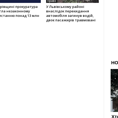
Право
рівщині прокуратура
У Львівському районі
гла незаконному
внаслідок перекидання
истанню понад 13 млн
автомобіля загинув водій,
двоє пасажирів травмовані