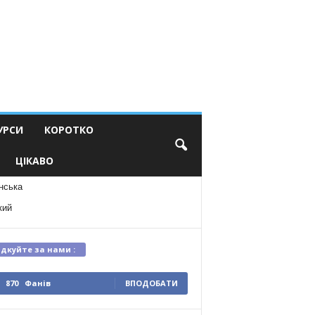
УРСИ
КОРОТКО
ЦІКАВО
нська
кий
ідкуйте за нами :
870
Фанів
ВПОДОБАТИ