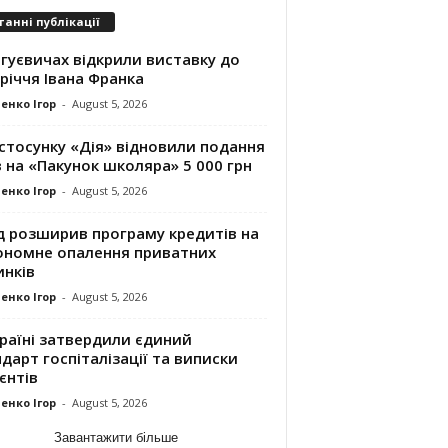
танні публікації
гуєвичах відкрили виставку до
річчя Івана Франка
енко Ігор
-
August 5, 2026
стосунку «Дія» відновили подання
 на «Пакунок школяра» 5 000 грн
енко Ігор
-
August 5, 2026
д розширив програму кредитів на
ономне опалення приватних
инків
енко Ігор
-
August 5, 2026
раїні затвердили єдиний
дарт госпіталізації та виписки
єнтів
енко Ігор
-
August 5, 2026
Завантажити більше