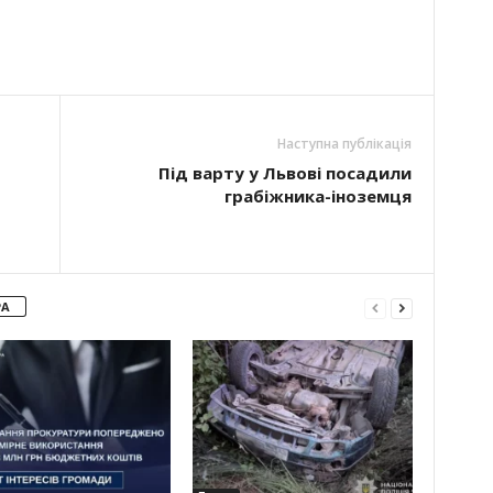
Наступна публікація
Під варту у Львові посадили
грабіжника-іноземця
РА