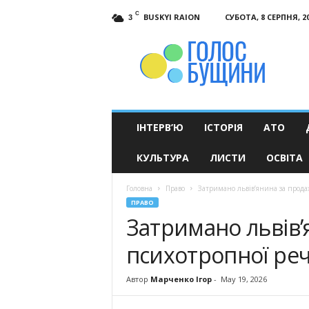
C
BUSKYI RAION
СУБОТА, 8 СЕРПНЯ, 2
3
Голос
Бущини
ІНТЕРВ’Ю
ІСТОРІЯ
АТО
КУЛЬТУРА
ЛИСТИ
ОСВІТА
Головна
Право
Затримано львів’янина за прод
ПРАВО
Затримано львів’
психотропної ре
Автор
Марченко Ігор
-
May 19, 2026