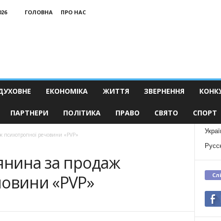
026
ГОЛОВНА
ПРО НАС
ДУХОВНЕ
ЕКОНОМІКА
ЖИТТЯ
ЗВЕРНЕННЯ
КОНК
ПАРТНЕРИ
ПОЛІТИКА
ПРАВО
СВЯТО
СПОРТ
Украї
аж психотропної речовини «PVP»
Русс
янина за продаж
Сл
човини «PVP»