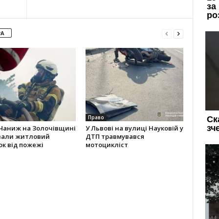
РА
Право
 Чаниж на Золочівщині
У Львові на вулиці Науковій у
вали житловий
ДТП травмувався
к від пожежі
мотоцикліст