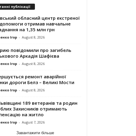
танні публікації
івський обласний центр екстреної
допомоги отримав навчальне
днання на 1,35 млн грн
енко Ігор
-
August 8, 2026
трию повідомили про загибель
ськового Аркадія Шафієва
енко Ігор
-
August 8, 2026
ершується ремонт аварійної
нки дороги Белз – Великі Мости
енко Ігор
-
August 8, 2026
ьвівщині 189 ветеранів та родин
иблих Захисників отримають
пенсацію на житло
енко Ігор
-
August 7, 2026
Завантажити більше