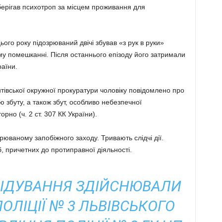
берігав психотроп за місцем проживання для
ього року підозрюваний двічі збував «з рук в руки»
у помешканні. Після останнього епізоду його затримали
раїни.
тівської окружної прокуратури чоловіку повідомлено про
ою збуту, а також збут, особливо небезпечної
рно (ч. 2 ст. 307 КК України).
юваному запобіжного заходу. Тривають слідчі дії.
 причетних до протиправної діяльності.
ІДУВАННЯ ЗДІЙСНЮВАЛИ
ПОЛІЦІЇ № 3 ЛЬВІВСЬКОГО