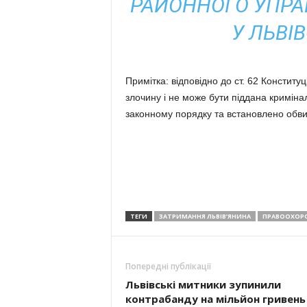
РАЙОННОГО УПРАВ
У ЛЬВІВ
Примітка: відповідно до ст. 62 Конститу
злочину і не може бути піддана криміна
законному порядку та встановлено обв
ТЕГИ
ЗАТРИМАННЯ ЛЬВІВ’ЯНИНА
ПРАВООХОРО
Попередні публікації
Львівські митники зупинили
контрабанду на мільйон гривень