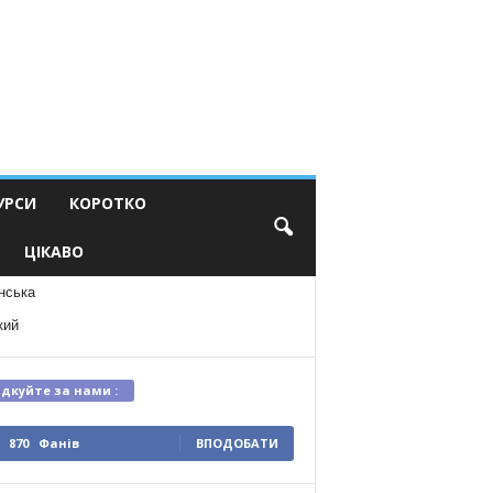
УРСИ
КОРОТКО
ЦІКАВО
нська
кий
ідкуйте за нами :
870
Фанів
ВПОДОБАТИ