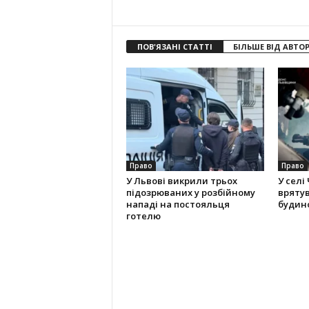
ПОВ'ЯЗАНІ СТАТТІ
БІЛЬШЕ ВІД АВТО
Право
Право
У Львові викрили трьох
У селі
підозрюваних у розбійному
вряту
нападі на постояльця
будино
готелю