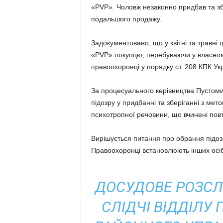
«PVP». Чоловік незаконно придбав та з
подальшого продажу.
Задокументовано, що у квітні та травні ц
«PVP» покупцю, перебуваючи у власном
правоохоронці у порядку ст. 208 КПК Ук
За процесуального керівництва Пустоми
підозру у придбанні та зберіганні з мет
психотропної речовини, що вчинені повто
Вирішується питання про обрання підозр
Правоохоронці встановлюють інших осіб,
ДОСУДОВЕ РОЗСЛ
СЛІДЧІ ВІДДІЛУ 