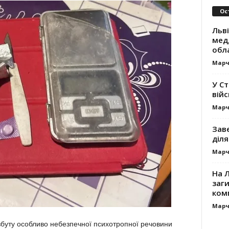
Ос
Льв
мед
обла
Марч
У С
вій
Марч
Зав
діля
Марч
На Л
заг
ком
Марч
 збуту особливо небезпечної психотропної речовини