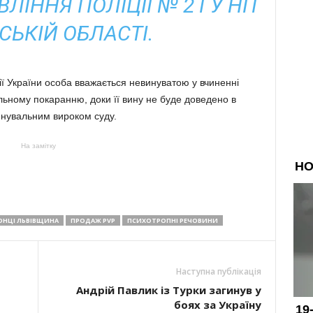
ЛІННЯ ПОЛІЦІЇ № 2 ГУ НП
СЬКІЙ ОБЛАСТІ.
ції України особа вважається невинуватою у вчиненні
льному покаранню, доки її вину не буде доведено в
инувальним вироком суду.
На замітку
НЦІ ЛЬВІВЩИНА
ПРОДАЖ PVP
ПСИХОТРОПНІ РЕЧОВИНИ
Наступна публікація
Андрій Павлик із Турки загинув у
боях за Україну