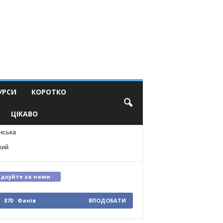
УРСИ
КОРОТКО
ЦІКАВО
нська
кий
ідкуйте за нами :
870
Фанів
ВПОДОБАТИ