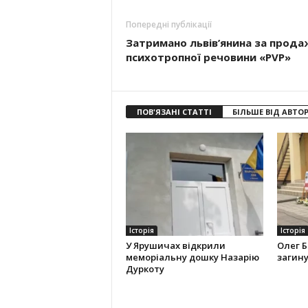
Попередні публікації
Затримано львів’янина за прода
психотропної речовини «PVP»
ПОВ'ЯЗАНІ СТАТТІ
БІЛЬШЕ ВІД АВТО
Історія
Історія
У Ярушичах відкрили
Олег Б
меморіальну дошку Назарію
загину
Дуркоту