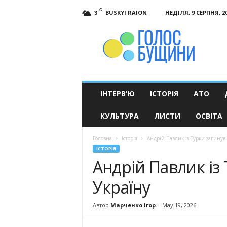
C
BUSKYI RAION
НЕДІЛЯ, 9 СЕРПНЯ, 2
3
Голос
Бущини
ІНТЕРВ’Ю
ІСТОРІЯ
АТО
КУЛЬТУРА
ЛИСТИ
ОСВІТА
Головна
Історія
Андрій Павлик із Турки загинув 
ІСТОРІЯ
Андрій Павлик із 
Україну
Автор
Марченко Ігор
-
May 19, 2026