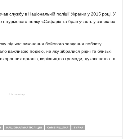
ав службу в Національній поліції України у 2015 році. У
до штурмового полку «Сафарі» та брав участь у запеклих
року під час виконання бойового завдання поблизу
ало важливою подією, на яку зібралися рідні та близькі
охоронних органів, керівництво громади, духовенство та
На замітку
Я
НАЦІОНАЛЬНА ПОЛІЦІЯ
САМБІРЩИНА
ТУРКА