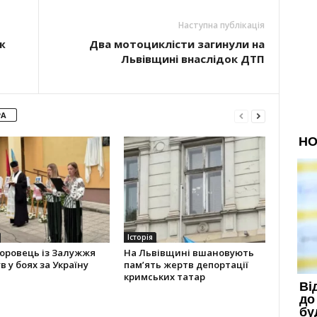
Наступна публікація
ж
Два мотоциклісти загинули на
Львівщині внаслідок ДТП
РА
Історія
оровець із Залужжя
На Львівщині вшановують
в у боях за Україну
пам’ять жертв депортації
кримських татар