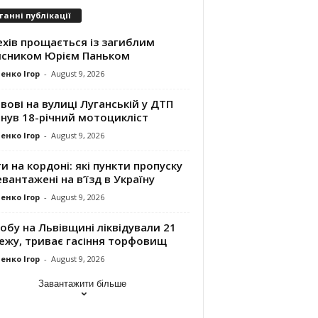
танні публікації
хів прощається із загиблим
исником Юрієм Паньком
енко Ігор
-
August 9, 2026
вові на вулиці Луганській у ДТП
нув 18-річний мотоцикліст
енко Ігор
-
August 9, 2026
и на кордоні: які пункти пропуску
вантажені на в’їзд в Україну
енко Ігор
-
August 9, 2026
обу на Львівщині ліквідували 21
ежу, триває гасіння торфовищ
енко Ігор
-
August 9, 2026
Завантажити більше