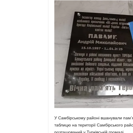
У Самбірському районі вшанували памʼя
таблицю на території Самбірського район
розташований у Турківській громаді.