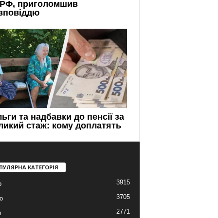
ПУЛЯРНА КАТЕГОРІЯ
3915
о
3705
о
2771
и