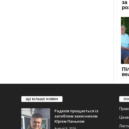
ЩЕ БІЛЬШЕ НОВИН
ПО
Прав
Радехів прощається із
загиблим захисником
Цікав
Юрієм Паньком
Лист
August 9, 2026