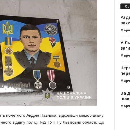
Ос
Раде
зах
Марч
У Ль
заги
Марч
Черг
пере
Марч
За д
пож
Марч
ть полеглого Андрія Павлика, відкривши меморіальну
ного відділу поліції №2 ГУНП у Львівській області, що