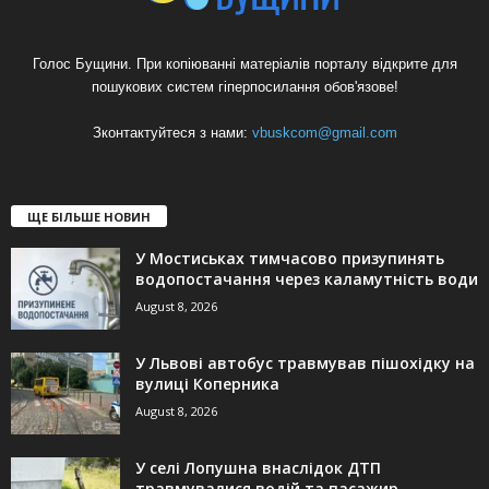
Голос Бущини. При копіюванні матеріалів порталу відкрите для
пошукових систем гіперпосилання обов'язове!
Зконтактуйтеся з нами:
vbuskcom@gmail.com
ЩЕ БІЛЬШЕ НОВИН
У Мостиськах тимчасово призупинять
водопостачання через каламутність води
August 8, 2026
У Львові автобус травмував пішохідку на
вулиці Коперника
August 8, 2026
У селі Лопушна внаслідок ДТП
травмувалися водій та пасажир