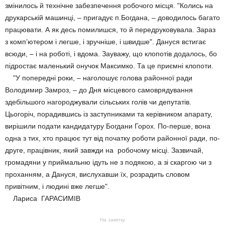
змінилось й технічне забезпечення робочого місця. "Колись на
друкарській машинці, – пригадує п.Богдана, – доводилось багато
працювати. А як десь помилишся, то й передруковувала. Зараз
з комп’ютером і легше, і зручніше, і швидше". Дануся встигає
всюди, – і на роботі, і вдома. Зауважу, що клопотів додалось, бо
підростає маленький онучок Максимко. Та це приємні клопоти.
"У попередні роки, – наголошує голова районної ради
Володимир Замроз, – до Дня місцевого самоврядування
здебільшого нагороджували сільських голів чи депутатів.
Цьогоріч, порадившись із заступниками та керівником апарату,
вирішили подати кандидатуру Богдани Горох. По-перше, вона
одна з тих, хто працює тут від початку роботи районної ради, по-
друге, працівник, який завжди на робочому місці. Зазвичай,
громадяни у приймальню ідуть не з подякою, а зі скаргою чи з
проханням, а Дануся, вислухавши їх, розрадить словом
привітним, і людині вже легше".
Лариса ГАРАСИМІВ
На замітку