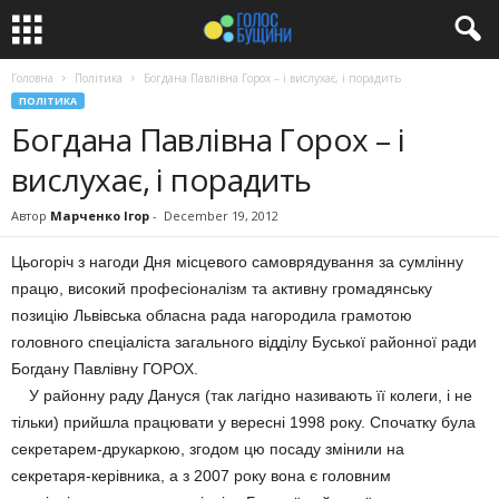
Головна
Політика
Богдана Павлівна Горох – і вислухає, і порадить
ПОЛІТИКА
Богдана Павлівна Горох – і
вислухає, і порадить
Автор
Марченко Ігор
-
December 19, 2012
Цьогоріч з нагоди Дня місцевого самоврядування за сумлінну
працю, високий професіоналізм та активну громадянську
позицію Львівська обласна рада нагородила грамотою
головного спеціаліста загального відділу Буської районної ради
Богдану Павлівну ГОРОХ.
У районну раду Дануся (так лагідно називають її колеги, і не
тільки) прийшла працювати у вересні 1998 року. Спочатку була
секретарем-друкаркою, згодом цю посаду змінили на
секретаря-керівника, а з 2007 року вона є головним