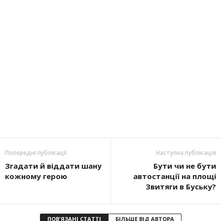
Попередні публікації
Наступна публікація
Згадати й віддати шану
Бути чи не бути
кожному герою
автостанції на площі
Звитяги в Буську?
ПОВ'ЯЗАНІ СТАТТІ
БІЛЬШЕ ВІД АВТОРА