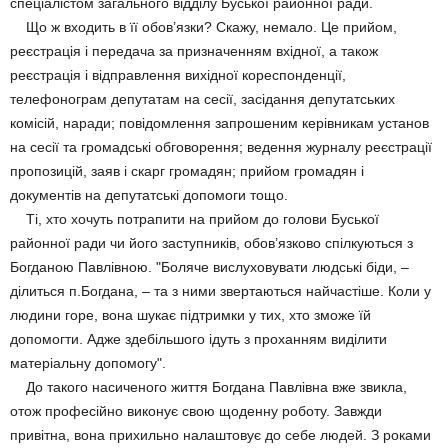
спеціалістом загального відділу Буської районної ради.
Що ж входить в її обов’язки? Скажу, немало. Це прийом,
реєстрація і передача за призначенням вхідної, а також
реєстрація і відправлення вихідної кореспонденції,
телефонограм депутатам на сесії, засідання депутатських
комісій, наради; повідомлення запрошеним керівникам установ
на сесії та громадські обговорення; ведення журналу реєстрації
пропозицій, заяв і скарг громадян; прийом громадян і
документів на депутатські допомоги тощо.
Ті, хто хочуть потрапити на прийом до голови Буської
районної ради чи його заступників, обов’язково спілкуються з
Богданою Павлівною. "Боляче вислуховувати людські біди, –
ділиться п.Богдана, – та з ними звертаються найчастіше. Коли у
людини горе, вона шукає підтримки у тих, хто зможе їй
допомогти. Адже здебільшого ідуть з проханням виділити
матеріальну допомогу".
До такого насиченого життя Богдана Павлівна вже звикла,
отож професійно виконує свою щоденну роботу. Завжди
привітна, вона прихильно налаштовує до себе людей. З роками