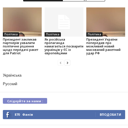
Політика
Політика
Політика
Президент закликав
Як російська
Президент України
партнерів ухвалити
пропаганда
попередив про
політичне рішення
намагається посварити
можливий новий
щодо передачі ракет
українців у ЄС із
масований ракетний
для Patriot
європейцями
удар РФ
Українська
Русский
Слідкуйте за нами :
870
Фанів
ВПОДОБАТИ