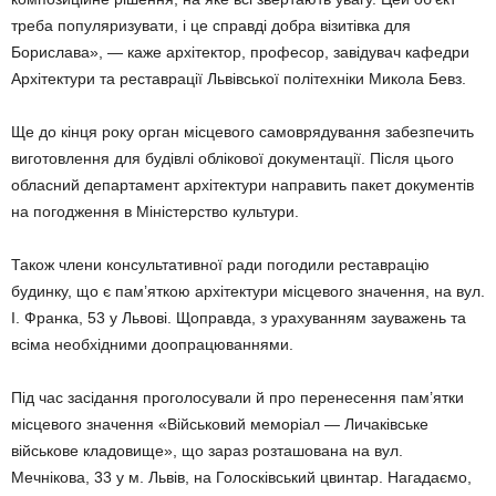
треба популяризувати, і це справді добра візитівка для
Борислава», — каже архітектор, професор, завідувач кафедри
Архітектури та реставрації Львівської політехніки Микола Бевз.
Ще до кінця року орган місцевого самоврядування забезпечить
виготовлення для будівлі облікової документації. Після цього
обласний департамент архітектури направить пакет документів
на погодження в Міністерство культури.
Також члени консультативної ради погодили реставрацію
будинку, що є пам’яткою архітектури місцевого значення, на вул.
І. Франка, 53 у Львові. Щоправда, з урахуванням зауважень та
всіма необхідними доопрацюваннями.
Під час засідання проголосували й про перенесення пам’ятки
місцевого значення «Військовий меморіал — Личаківське
військове кладовище», що зараз розташована на вул.
Мечнікова, 33 у м. Львів, на Голосківський цвинтар. Нагадаємо,