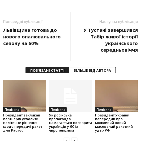
Попередні публікації
Наступна публікація
Львівщина готова до
У Тустані завершився
нового опалювального
Табір живої історії
сезону на 60%
українського
середньовіччя
ПОВ'ЯЗАНІ СТАТТІ
БІЛЬШЕ ВІД АВТОРА
Політика
Політика
Політика
Президент закликав
Як російська
Президент України
партнерів ухвалити
пропаганда
попередив про
політичне рішення
намагається посварити
можливий новий
щодо передачі ракет
українців у ЄС із
масований ракетний
для Patriot
європейцями
удар РФ