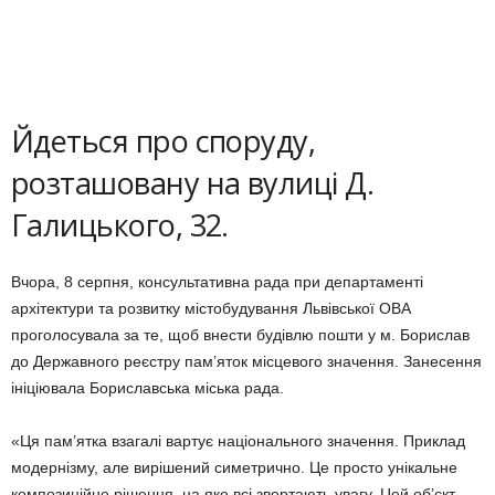
Йдеться про споруду,
розташовану на вулиці Д.
Галицького, 32.
Вчора, 8 серпня, консультативна рада при департаменті
архітектури та розвитку містобудування Львівської ОВА
проголосувала за те, щоб внести будівлю пошти у м. Борислав
до Державного реєстру пам’яток місцевого значення. Занесення
ініціювала Бориславська міська рада.
«Ця пам’ятка взагалі вартує національного значення. Приклад
модернізму, але вирішений симетрично. Це просто унікальне
композиційне рішення, на яке всі звертають увагу. Цей об’єкт