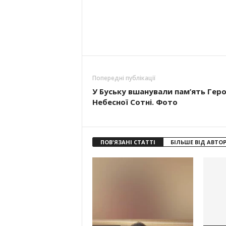
Попередні публікації
У Буську вшанували пам’ять Геро
Небесної Сотні. Фото
ПОВ'ЯЗАНІ СТАТТІ
БІЛЬШЕ ВІД АВТО