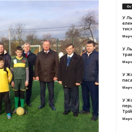
Ос
У Ль
еле
тис
Марч
У Ль
тра
Марч
У Жо
пас
Марч
У Жо
пер
Трій
Марч