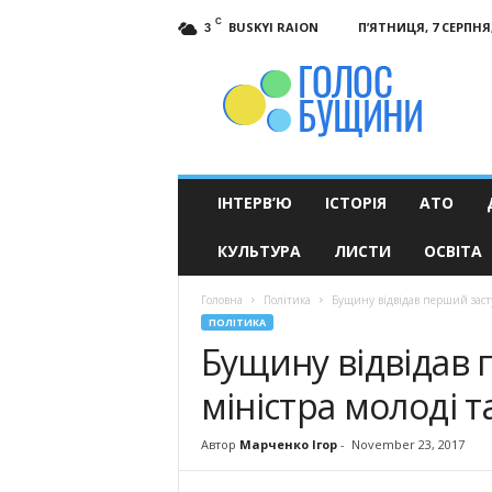
C
BUSKYI RAION
П’ЯТНИЦЯ, 7 СЕРПНЯ,
3
Голос
Бущини
ІНТЕРВ’Ю
ІСТОРІЯ
АТО
КУЛЬТУРА
ЛИСТИ
ОСВІТА
Головна
Політика
Бущину відвідав перший заст
ПОЛІТИКА
Бущину відвідав
міністра молоді т
Автор
Марченко Ігор
-
November 23, 2017