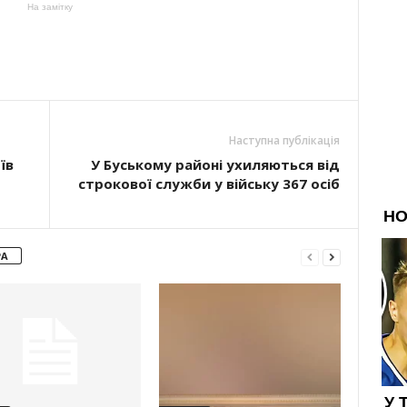
На замітку
Наступна публікація
їв
У Буському районі ухиляються від
строкової служби у війську 367 осіб
РА