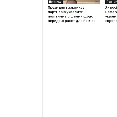
Політика
Політи
Президент закликав
Як рос
партнерів ухвалити
намаг
політичне рішення щодо
українц
передачі ракет для Patriot
європ