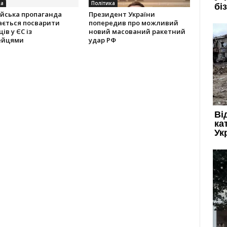
ка
Політика
ійська пропаганда
Президент України
ається посварити
попередив про можливий
ів у ЄС із
новий масований ракетний
ейцями
удар РФ