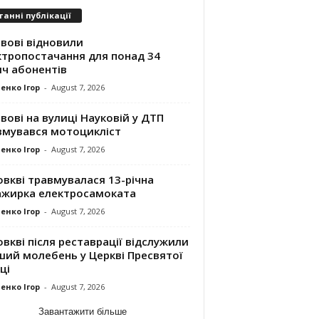
танні публікації
вові відновили
ктропостачання для понад 34
яч абонентів
енко Ігор
-
August 7, 2026
вові на вулиці Науковій у ДТП
вмувався мотоцикліст
енко Ігор
-
August 7, 2026
вкві травмувалася 13-річна
ажирка електросамоката
енко Ігор
-
August 7, 2026
вкві після реставрації відслужили
ший молебень у Церкві Пресвятої
ці
енко Ігор
-
August 7, 2026
Завантажити більше