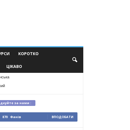
УРСИ
КОРОТКО
ЦІКАВО
нська
кий
ідкуйте за нами :
870
Фанів
ВПОДОБАТИ