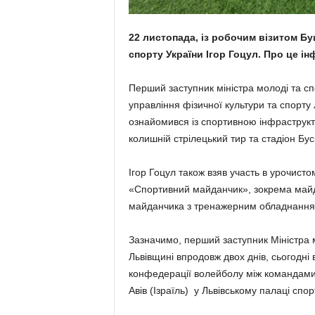
22 листопада, із робочим візитом Бу
спорту України Ігор Гоцул. Про це 
Перший заступник міністра молоді та сп
управління фізичної культури та спорт
ознайомився із спортивною інфраструкт
колишній стрілецький тир та стадіон Бу
Ігор Гоцул також взяв участь в урочист
«Спортивний майданчик», зокрема майд
майданчика з тренажерним обладнанням
Зазначимо, перший заступник Міністра 
Львівщині впродовж двох днів, сьогодні 
конфедерації волейболу між командами 
Авів (Ізраїль) у Львівському палаці спо