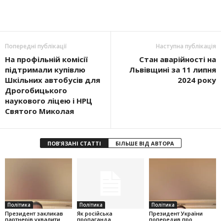
Попередні публікації
Наступна публікація
На профільній комісії
Стан аварійності на
підтримали купівлю
Львівщині за 11 липня
Шкільних автобусів для
2024 року
Дрогобицького
наукового ліцею і НРЦ
Святого Миколая
ПОВ'ЯЗАНІ СТАТТІ
БІЛЬШЕ ВІД АВТОРА
Політика
Політика
Політика
Президент закликав
Як російська
Президент України
партнерів ухвалити
пропаганда
попередив про