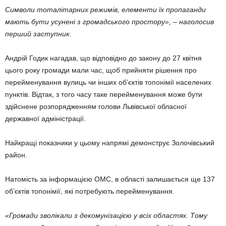
Символи тоталітарних режимів, елементи їх пропаганди
мають бути усунені з громадського простору», – наголосив
перший заступник.
Андрій Годик нагадав, що відповідно до закону до 27 квітня
цього року громади мали час, щоб прийняти рішення про
перейменування вулиць чи інших об’єктів топонімії населених
пунктів. Відтак, з того часу таке перейменування може бути
здійснене розпорядженням голови Львівської обласної
державної адміністрації.
Найкращі показники у цьому напрямі демонструє Золочівський
район.
Натомість за інформацією ОМС, в області залишається ще 137
об’єктів топонімії, які потребують перейменування.
«Громади зволікали з декомунізацією у всіх областях. Тому