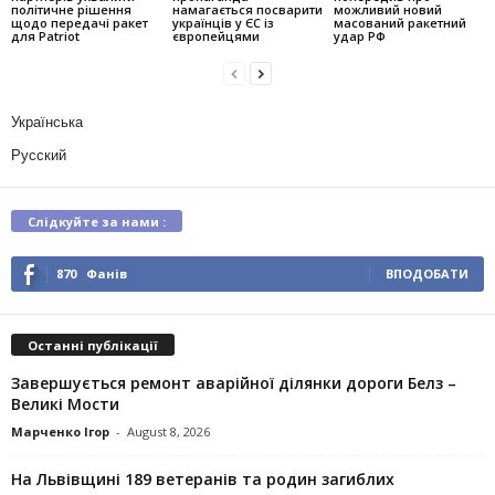
політичне рішення
намагається посварити
можливий новий
щодо передачі ракет
українців у ЄС із
масований ракетний
для Patriot
європейцями
удар РФ
Українська
Русский
Слідкуйте за нами :
870
Фанів
ВПОДОБАТИ
Останні публікації
Завершується ремонт аварійної ділянки дороги Белз –
Великі Мости
Марченко Ігор
-
August 8, 2026
На Львівщині 189 ветеранів та родин загиблих