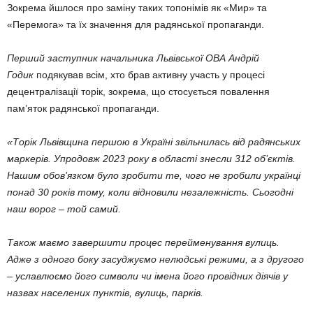
Зокрема йшлося про заміну таких топонімів як «Мир» та
«Перемога» та їх значення для радянської пропаганди.
Перший заступник начальника Львівської ОВА Андрій
Годик
подякував всім, хто брав активну участь у процесі
децентралізації торік, зокрема, що стосується повалення
пам’яток радянської пропаганди.
«Торік Львівщина першою в Україні звільнилась від радянських
маркерів. Упродовж 2023 року в області знесли 312 об’єктів.
Нашим обов’язком було зробити те, чого не зробили українці
понад 30 років тому, коли відновили незалежність. Сьогодні
наш ворог – той самий.
Також маємо завершити процес перейменування вулиць.
Адже з одного боку засуджуємо нелюдські режими, а з другого
– уславлюємо його символи чи імена його провідних діячів у
назвах населених пунктів, вулиць, парків.