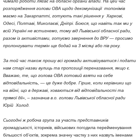
чимало роботи лягає на обласні органи влади. На цей час
розпорядження голови ОВА щодо декомунізації топонімів
маємо на Закарпатті, готують такі рішення у Харкові,
Одесі, Полтаві, Миколаєві, Дніпрі. Боюся, що навіть так ми у
всій Україні не встигнемо, тому від Львівської обласної ради,
разом із активістами, готуємо звернення до ВРУ — просимо
пролонгувати термін ще бодай на 3 місяці або пів року.
За той час також прошу всі громади активізуватися і подати
нам старі назви вулиць та пропозиції переназвання, якщо є.
Вважаю, те, що голова ОВА готовий взяти на себе
відповідальність, — це дуже добре. Гірше, коли керівники що
на війні, що в державі, ховаються від відповідальності та
прямої дії», – зазначив в.о. голови Львівської обласної ради
Юрій Холод.
Сьогодні ж робоча група за участь представників
г
ромадськості, істориків, військових погодила перейменування
більшості об’єктів, зокрема значну частку з них назвуть іменами