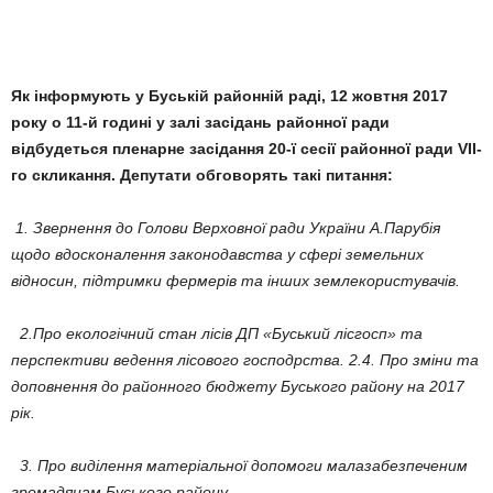
Як інформують у Буській районній раді, 12 жовтня 2017
року о 11-й годині у залі засідань районної ради
відбудеться пленарне засідання 20-ї сесії районної ради VІІ-
го скликання. Депутати обговорять такі питання:
1. Звернення до Голови Верховної ради України А.Парубія
щодо вдосконалення законодавства у сфері земельних
відносин, підтримки фермерів та інших землекористувачів.
2.Про екологічний стан лісів ДП «Буський лісгосп» та
перспективи ведення лісового господрства. 2.4. Про зміни та
доповнення до районного бюджету Буського району на 2017
рік.
3. Про виділення матеріальної допомоги малазабезпеченим
громадянам Буського району.