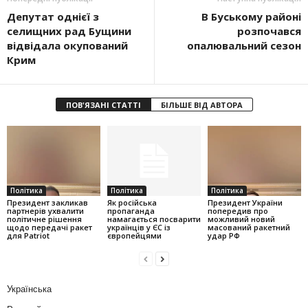
Депутат однієї з
В Буському районі
селищних рад Бущини
розпочався
відвідала окупований
опалювальний сезон
Крим
ПОВ'ЯЗАНІ СТАТТІ
БІЛЬШЕ ВІД АВТОРА
Політика
Політика
Політика
Президент закликав
Як російська
Президент України
партнерів ухвалити
пропаганда
попередив про
політичне рішення
намагається посварити
можливий новий
щодо передачі ракет
українців у ЄС із
масований ракетний
для Patriot
європейцями
удар РФ
Українська