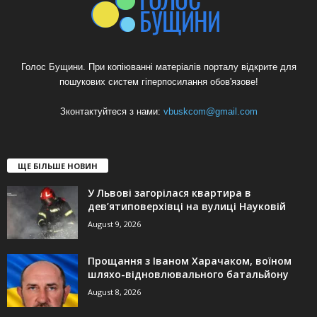
Голос Бущини. При копіюванні матеріалів порталу відкрите для
пошукових систем гіперпосилання обов'язове!
Зконтактуйтеся з нами:
vbuskcom@gmail.com
ЩЕ БІЛЬШЕ НОВИН
У Львові загорілася квартира в
дев’ятиповерхівці на вулиці Науковій
August 9, 2026
Прощання з Іваном Харачаком, воїном
шляхо-відновлювального батальйону
August 8, 2026