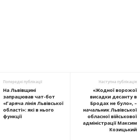
Попередні публікації
Наступна публікація
На Львівщині
«Жодної ворожої
запрацював чат-бот
висадки десанту в
«Гаряча лінія Львівської
Бродах не було», –
області»: які в нього
начальник Львівської
функції
обласної військової
адміністрації Максим
Козицький