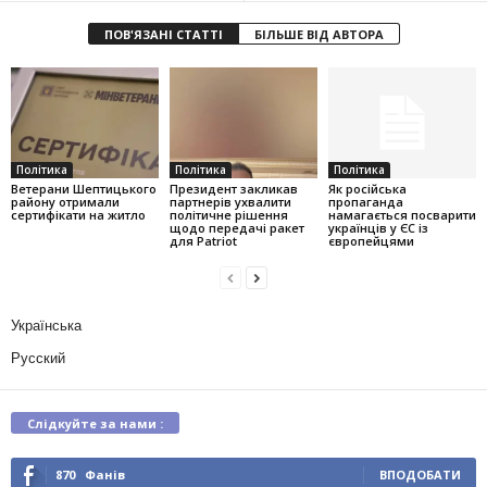
ПОВ'ЯЗАНІ СТАТТІ
БІЛЬШЕ ВІД АВТОРА
Політика
Політика
Політика
Ветерани Шептицького
Президент закликав
Як російська
району отримали
партнерів ухвалити
пропаганда
сертифікати на житло
політичне рішення
намагається посварити
щодо передачі ракет
українців у ЄС із
для Patriot
європейцями
Українська
Русский
Слідкуйте за нами :
870
Фанів
ВПОДОБАТИ