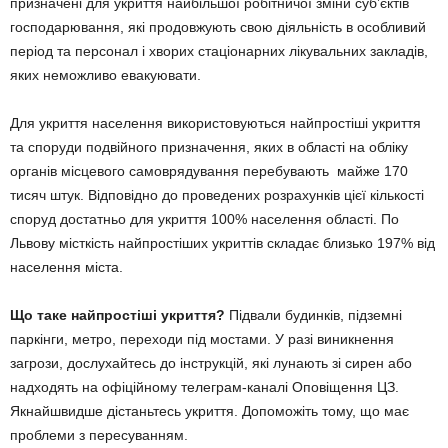
призначені для укриття найбільшої робітничої зміни суб’єктів
господарювання, які продовжують свою діяльність в особливий
період та персонал і хворих стаціонарних лікувальних закладів,
яких неможливо евакуювати.
Для укриття населення використовуються найпростіші укриття
та споруди подвійного призначення, яких в області на обліку
органів місцевого самоврядування перебувають майже 170
тисяч штук. Відповідно до проведених розрахунків цієї кількості
споруд достатньо для укриття 100% населення області. По
Львову місткість найпростіших укриттів складає близько 197% від
населення міста.
Що таке найпростіші укриття?
Підвали будинків, підземні
паркінги, метро, переходи під мостами. У разі виникнення
загрози, дослухайтесь до інструкцій, які лунають зі сирен або
надходять на офіційному телеграм-каналі Оповіщення ЦЗ.
Якнайшвидше дістаньтесь укриття. Допоможіть тому, що має
проблеми з пересуванням.