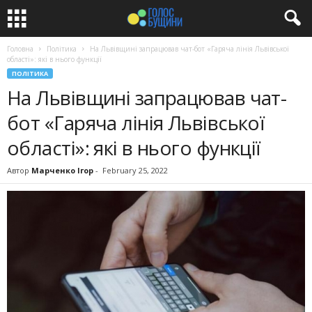
Головна
Політика
На Львівщині запрацював чат-бот «Гаряча лінія Львівської
області»: які в нього функції
ПОЛІТИКА
На Львівщині запрацював чат-
бот «Гаряча лінія Львівської
області»: які в нього функції
Автор
Марченко Ігор
-
February 25, 2022