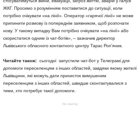
стосуватимуться війни, евакуації, загроз життю, аварій у галузі
ЖКГ. Просимо з розумінням поставитися до ситуації, коли
потрібно очікувати «на лінії». Оператор «гарячої лінії» не може
припинити розмову із попереднім заявником, щоб розпочати
нову. У такому випадку Вам потрібно очікувати «на лінії» або
скористатися одним із чат-ботів», – зазначив директор
Львівського обласного контактного центру Тарас Роп’яник.
Читайте також:
сьогодні запустили чат-бот у Телеграмі для
допомоги переселенцям з інших областей, завдяки якому жителі
Львівщини, які можуть дати прихисток вимушеним
переселенцям з інших областей, швидше сконтактувалися з
тими, хто потребує такої допомоги.
На замітку