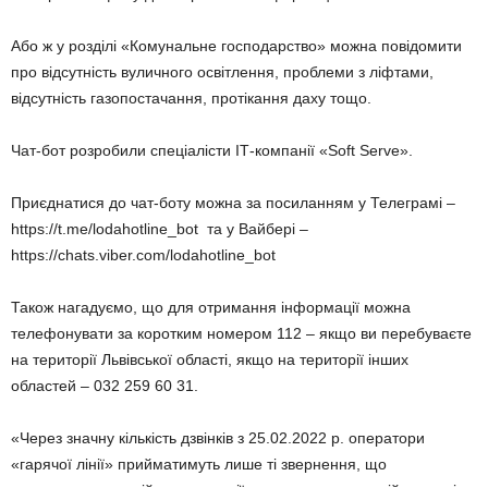
Або ж у розділі «Комунальне господарство» можна повідомити
про відсутність вуличного освітлення, проблеми з ліфтами,
відсутність газопостачання, протікання даху тощо.
Чат-бот розробили спеціалісти ІТ-компанії «Soft Serve».
Приєднатися до чат-боту можна за посиланням у Телеграмі –
https://t.me/lodahotline_bot та у Вайбері –
https://chats.viber.com/lodahotline_bot
Також нагадуємо, що для отримання інформації можна
телефонувати за коротким номером 112 – якщо ви перебуваєте
на території Львівської області, якщо на території інших
областей – 032 259 60 31.
«Через значну кількість дзвінків з 25.02.2022 р. оператори
«гарячої лінії» прийматимуть лише ті звернення, що