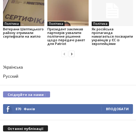
Політика
Політика
Політика
Ветерани Шептицького
Президент закликав
Як російська
району отримали
партнерів ухвалити
пропаганда
сертифікати на житло
політичне рішення
намагається посварити
щодо передачі ракет
українців у ЄС із
для Patriot
європейцями
Українська
Русский
Слідкуйте за нами :
870
Фанів
ВПОДОБАТИ
Останні публікації