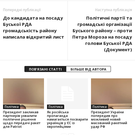
Попередні публікації
Наступна публікація
До кандидата на посаду
Політичні партії та
Буської РДА
громадські організації
громадськість району
Буського району – проти
написала відкритий лист
Петра Мороза на посаду
голови Буської РДА
(Документ)
ПОВ'ЯЗАНІ СТАТТІ
БІЛЬШЕ ВІД АВТОРА
Політика
Політика
Політика
Президент закликав
Як російська
Президент України
партнерів ухвалити
пропаганда
попередив про
політичне рішення
намагається посварити
можливий новий
щодо передачі ракет
українців у ЄС із
масований ракетний
для Patriot
європейцями
удар РФ