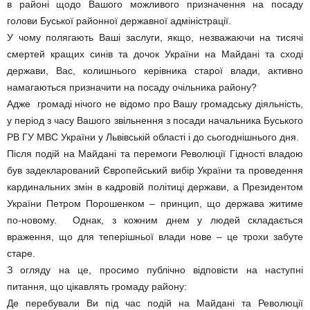
в районі щодо Вашого можливого призначення на посаду
голови Буської районної державної адміністрації.
У чому полягають Ваші заслуги, якщо, незважаючи на тисячі
смертей кращих синів та дочок України на Майдані та сході
держави, Вас, колишнього керівника старої влади, активно
намагаються призначити на посаду очільника району?
Адже громаді нічого не відомо про Вашу громадську діяльність,
у період з часу Вашого звільнення з посади начальника Буського
РВ ГУ МВС України у Львівській області і до сьогоднішнього дня.
Після подій на Майдані та перемоги Революції Гідності владою
був задекларований Європейський вибір України та проведення
кардинальних змін в кадровій політиці держави, а Президентом
України Петром Порошенком – принцип, що держава житиме
по-новому. Однак, з кожним днем у людей складається
враження, що для теперішньої влади нове – це трохи забуте
старе.
З огляду на це, просимо публічно відповісти на наступні
питання, що цікавлять громаду району:
Де перебували Ви під час подій на Майдані та Революції