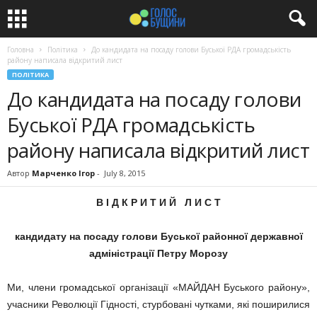
Головна
Політика
До кандидата на посаду голови Буської РДА громадськість
району написала відкритий лист
ПОЛІТИКА
До кандидата на посаду голови
Буської РДА громадськість
району написала відкритий лист
Автор
Марченко Ігор
-
July 8, 2015
В І Д К Р И Т И Й Л И С Т
кандидату на посаду голови Буської районної державної
адміністрації Петру Морозу
Ми, члени громадської організації «МАЙДАН Буського району»,
учасники Революції Гідності, стурбовані чутками, які поширилися