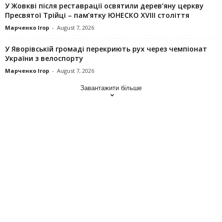
У Жовкві після реставрації освятили дерев’яну церкву
Пресвятої Трійці – пам’ятку ЮНЕСКО XVIII століття
Марченко Ігор
-
August 7, 2026
У Яворівській громаді перекриють рух через чемпіонат
України з велоспорту
Марченко Ігор
-
August 7, 2026
Завантажити більше