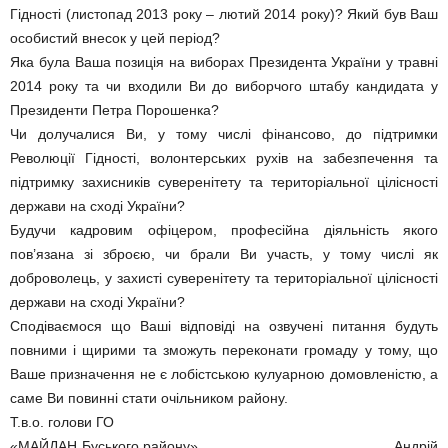
Гідності (листопад 2013 року – лютий 2014 року)? Який був Ваш
особистий внесок у цей період?
Яка була Ваша позиція на виборах Президента України у травні
2014 року та чи входили Ви до виборчого штабу кандидата у
Президенти Петра Порошенка?
Чи долучалися Ви, у тому числі фінансово, до підтримки
Революції Гідності, волонтерських рухів на забезпечення та
підтримку захисників суверенітету та територіальної цілісності
держави на сході України?
Будучи кадровим офіцером, професійна діяльність якого
пов’язана зі зброєю, чи брали Ви участь, у тому числі як
доброволець, у захисті суверенітету та територіальної цілісності
держави на сході України?
Сподіваємося що Ваші відповіді на озвучені питання будуть
повними і щирими та зможуть переконати громаду у тому, що
Ваше призначення не є лобістською кулуарною домовленістю, а
саме Ви повинні стати очільником району.
Т.в.о. голови ГО
«МАЙДАН Буського району» Андрій