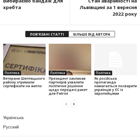
Вибираємо бандаж для
Стан аварійності на
хребта
Львівщині за 1 вересня
2022 року
ПОВ'ЯЗАНІ СТАТТІ
БІЛЬШЕ ВІД АВТОРА
Політика
Політика
Політика
Ветерани Шептицького
Президент закликав
Як російська
району отримали
партнерів ухвалити
пропаганда
сертифікати на житло
політичне рішення
намагається посварити
щодо передачі ракет
українців у ЄС із
для Patriot
європейцями
Українська
Русский