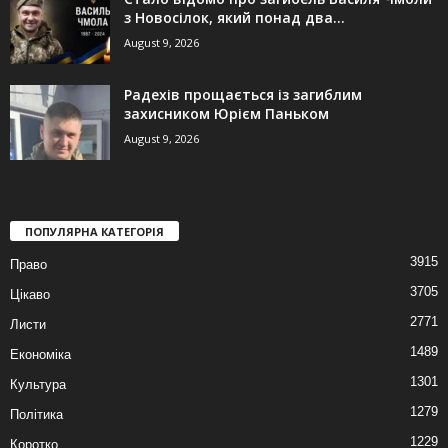
з Новосілок, який понад два...
August 9, 2026
Радехів прощається із загиблим
захисником Юрієм Паньком
August 9, 2026
ПОПУЛЯРНА КАТЕГОРІЯ
3915
Право
3705
Цікаво
2771
Листи
1489
Економіка
1301
Культура
1279
Політика
1229
Коротко