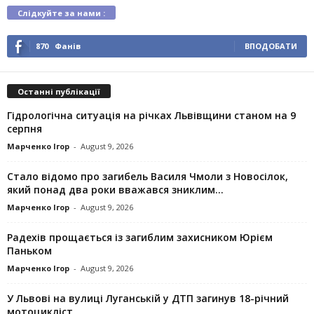
Слідкуйте за нами :
870
Фанів
ВПОДОБАТИ
Останні публікації
Гідрологічна ситуація на річках Львівщини станом на 9
серпня
Марченко Ігор
-
August 9, 2026
Стало відомо про загибель Василя Чмоли з Новосілок,
який понад два роки вважався зниклим...
Марченко Ігор
-
August 9, 2026
Радехів прощається із загиблим захисником Юрієм
Паньком
Марченко Ігор
-
August 9, 2026
У Львові на вулиці Луганській у ДТП загинув 18-річний
мотоцикліст