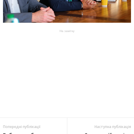
На замітку
Попередні публікації
Наступна публікація