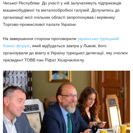
Чеської Республіки. До участі у ній залучатимуть підприємців
машинобудівної та металообробної галузей. Долучитись до
організації місії очільник області запропонував і керівнику
Торгово-промислової палати України.
На завершення сторони проговорили
українсько-турецький
бізнес-форум
, який відбудеться завтра у Львові, його
організували до візиту в Україну турецької делегації, яку очолює
президент ТОВВ пан Ріфат Хісарчікліоглу.