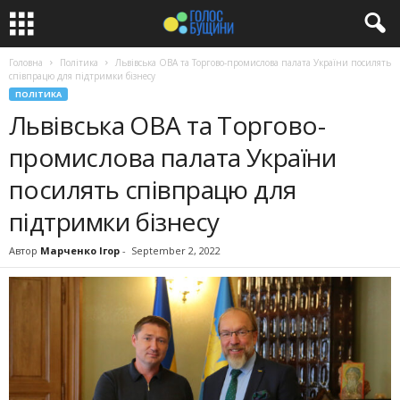
Головна
Політика
Львівська ОВА та Торгово-промислова палата України посилять
співпрацю для підтримки бізнесу
ПОЛІТИКА
Львівська ОВА та Торгово-
промислова палата України
посилять співпрацю для
підтримки бізнесу
Автор
Марченко Ігор
-
September 2, 2022