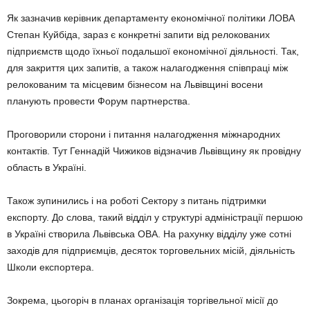
Як зазначив керівник департаменту економічної політики ЛОВА
Степан Куйбіда, зараз є конкретні запити від релокованих
підприємств щодо їхньої подальшої економічної діяльності. Так,
для закриття цих запитів, а також налагодження співпраці між
релокованим та місцевим бізнесом на Львівщині восени
планують провести Форум партнерства.
Проговорили сторони і питання налагодження міжнародних
контактів. Тут Геннадій Чижиков відзначив Львівщину як провідну
область в Україні.
Також зупинились і на роботі Сектору з питань підтримки
експорту. До слова, такий відділ у структурі адміністрації першою
в Україні створила Львівська ОВА. На рахунку відділу уже сотні
заходів для підприємців, десяток торговельних місій, діяльність
Школи експортера.
Зокрема, цьогоріч в планах організація торгівельної місії до