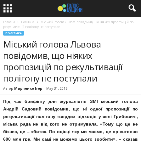
Головна
Політика
Міський голова Львова повідомив, що ніяких пропозицій по
рекультивації полігону не поступали
ПОЛІТИКА
Міський голова Львова
повідомив, що ніяких
пропозицій по рекультивації
полігону не поступали
Автор
Марченко Ігор
-
May 31, 2016
Під час брифінгу для журналістів ЗМІ міський голова
Андрій Садовий повідомив, що ні одної пропозиції по
рекультивації полігону твердих відходів у селі Грибовичі,
міська рада не від кого не отримувала. «Тому що це не
бізнес, це – збиток. По оцінці яку ми маємо, це орієнтовно
600 млн грн. Ми самі не можемо цього зробити», – сказав