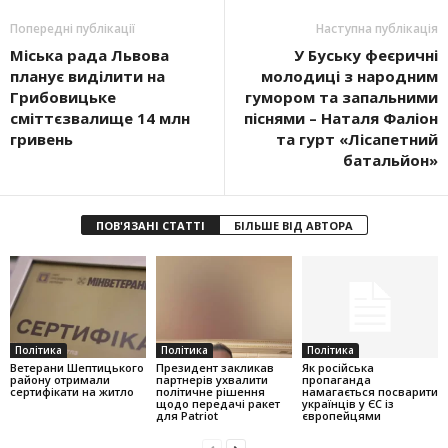
Попередні публікації
Наступна публікація
Міська рада Львова
У Буську феєричні
планує виділити на
молодиці з народним
Грибовицьке
гумором та запальними
сміттєзвалище 14 млн
піснями – Наталя Фаліон
гривень
та гурт «Лісапетний
батальйон»
ПОВ'ЯЗАНІ СТАТТІ
БІЛЬШЕ ВІД АВТОРА
Політика
Політика
Політика
Ветерани Шептицького
Президент закликав
Як російська
району отримали
партнерів ухвалити
пропаганда
сертифікати на житло
політичне рішення
намагається посварити
щодо передачі ракет
українців у ЄС із
для Patriot
європейцями