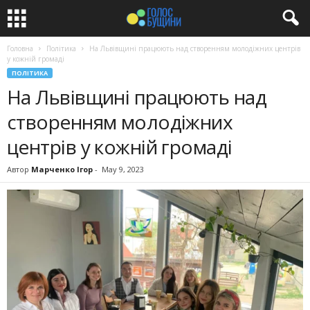
Головна
Політика
На Львівщині працюють над створенням молодіжних центрів
у кожній громаді
ПОЛІТИКА
На Львівщині працюють над
створенням молодіжних
центрів у кожній громаді
Автор
Марченко Ігор
-
May 9, 2023