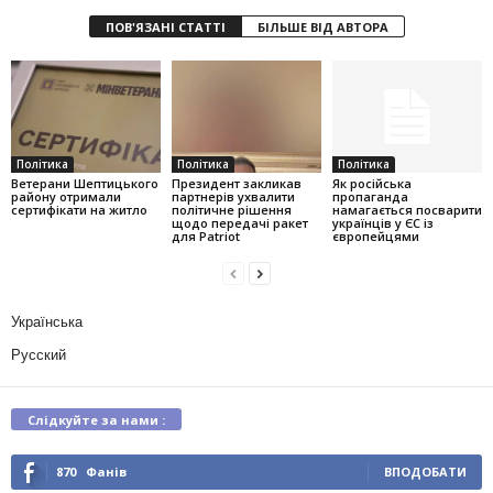
ПОВ'ЯЗАНІ СТАТТІ
БІЛЬШЕ ВІД АВТОРА
Політика
Політика
Політика
Ветерани Шептицького
Президент закликав
Як російська
району отримали
партнерів ухвалити
пропаганда
сертифікати на житло
політичне рішення
намагається посварити
щодо передачі ракет
українців у ЄС із
для Patriot
європейцями
Українська
Русский
Слідкуйте за нами :
870
Фанів
ВПОДОБАТИ