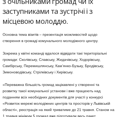
з очільниками громад чи їх
заступниками та зустрічі і з
місцевою молоддю.
Основна тема візитів – презентація можливостей щодо
створення в громаді комунального молодіжного центру.
Зокрема у квітні команді вдалося відвідати такі територіальні
громади: Сколівську, Славську, Жидачівську, Ходорівську,
Самбірську, Перемишлянську, Кам’янко-Бузьку, Бродівську,
Зимоноводівську, Стрілківську і Хирівську.
«Переважна більшість громад зацікавлені у створенні та
розвитку такої комунальної установи і вже працюють над
поданням всіх необхідних документів для участі у конкурсі
«Розвиток мережі молодіжних центрів та просторів у Львівській
області», реєстрація на який триватиме до 21 травня. Станом на
1 травня мінімум 5 громад вже підготували весь пакет