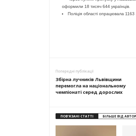
оформили 18 тисяч 644 українців.
Поліція області опрацювала 1163 з
Попередні публікації
Збірна лучників Львівщини
перемогла на національному
чемпіонаті серед дорослих
ПОВ'ЯЗАНІ СТАТТІ
БІЛЬШЕ ВІД АВТО