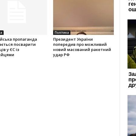
ка
Політика
ійська пропаганда
Президент України
ається посварити
попередив про можливий
ів у ЄС із
новий масований ракетний
ейцями
удар РФ