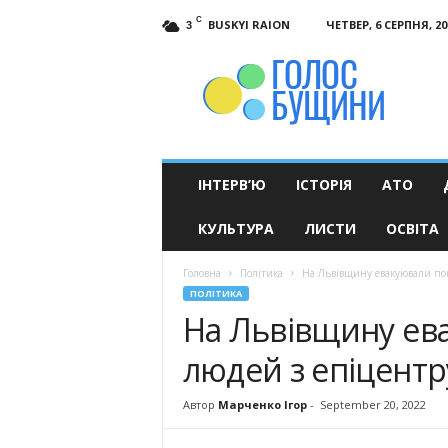
C
BUSKYI RAION
ЧЕТВЕР, 6 СЕРПНЯ, 20
3
Голос
Бущини
ІНТЕРВ’Ю
ІСТОРІЯ
АТО
КУЛЬТУРА
ЛИСТИ
ОСВІТА
Головна
Політика
На Львівщину евакуювали пон
ПОЛІТИКА
На Львівщину ев
людей з епіцентр
Автор
Марченко Ігор
-
September 20, 2022