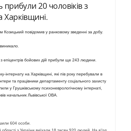
ь прибули 20 чоловіків з
а Харківщині.
м Козицький повідомив у ранковому зведенні за добу.
 виникало.
 з епіцентрів бойових дій прибули ще 243 людини.
ку-інтернату на Харківщині, які пів року перебували в
онтери та працівники департаменту соціального захисту
или у Грушківському психоневрологічному інтернаті,
вів начальник Львівської ОВА.
шили 604 особи.
 області з України виїхали 18 тисяч 920 людей. На в‘їзд