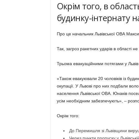
Окрім того, в област
будинку-інтернату н
Про це начальник Львівської ОВА Макси
Так, загроз ракетних ударів в області не
Трьома евакуаційними потягами у Львів
«Також евакуювали 20 чоловіків із будин
окупації. У Львові про них подбали вол
населення Львівської ОВА. Юнаків посел
усім необхідним забезпечують», – розпо
Окрім того:
До Перемишля зі Львівщини виру
Через пункти пропуску у Львівській