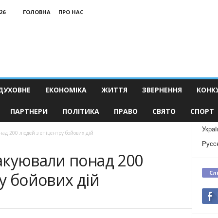
26
ГОЛОВНА
ПРО НАС
ДУХОВНЕ
ЕКОНОМІКА
ЖИТТЯ
ЗВЕРНЕННЯ
КОНК
ПАРТНЕРИ
ПОЛІТИКА
ПРАВО
СВЯТО
СПОРТ
Украї
ад 200 людей з епіцентру бойових дій
Русс
акуювали понад 200
Сл
у бойових дій