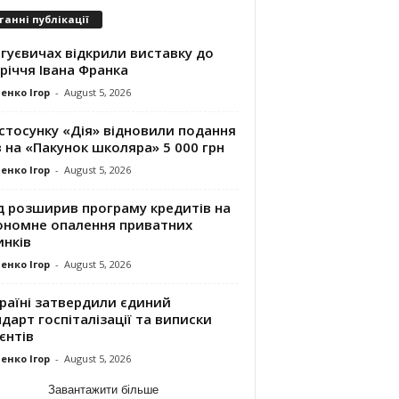
танні публікації
гуєвичах відкрили виставку до
річчя Івана Франка
енко Ігор
-
August 5, 2026
стосунку «Дія» відновили подання
 на «Пакунок школяра» 5 000 грн
енко Ігор
-
August 5, 2026
д розширив програму кредитів на
ономне опалення приватних
инків
енко Ігор
-
August 5, 2026
раїні затвердили єдиний
дарт госпіталізації та виписки
єнтів
енко Ігор
-
August 5, 2026
Завантажити більше