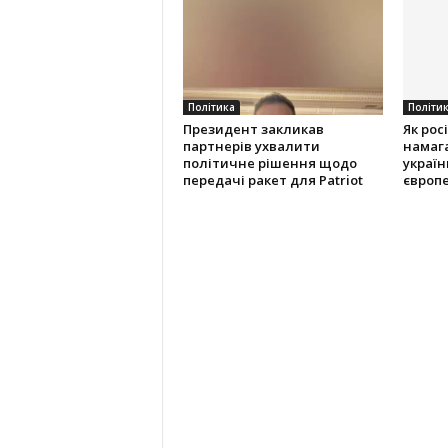
Політика
Політи
Президент закликав
Як рос
партнерів ухвалити
намаг
політичне рішення щодо
українц
передачі ракет для Patriot
європ