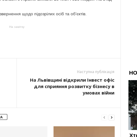
вернення щодо підозрілих осіб та об‘єктів.
На замітку
Наступна публікація
На Львівщині відкрили Інвест офіс
для сприяння розвитку бізнесу в
умовах війни
РА