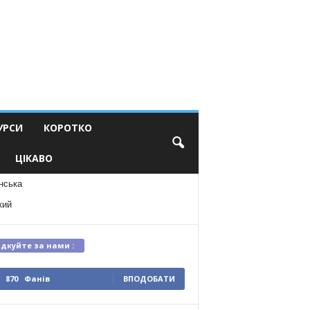
УРСИ
КОРОТКО
ЦІКАВО
нська
кий
ідкуйте за нами :
870
Фанів
ВПОДОБАТИ