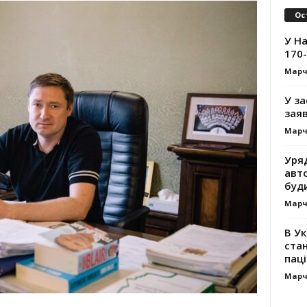
Ос
У На
170-
Марч
У за
заяв
Марч
Уря
авт
буд
Марч
В Ук
стан
паці
Марч