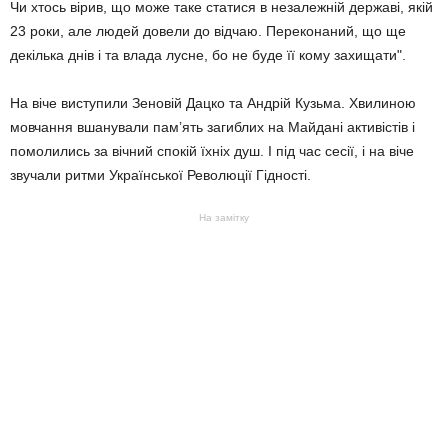
Чи хтось вірив, що може таке статися в незалежній державі, якій
23 роки, але людей довели до відчаю. Переконаний, що ще
декілька днів і та влада лусне, бо не буде її кому захищати".
На віче виступили Зеновій Дацко та Андрій Кузьма. Хвилиною
мовчання вшанували пам’ять загиблих на Майдані активістів і
помолились за вічний спокій їхніх душ. І під час сесії, і на віче
звучали ритми Української Революції Гідності.
На замітку