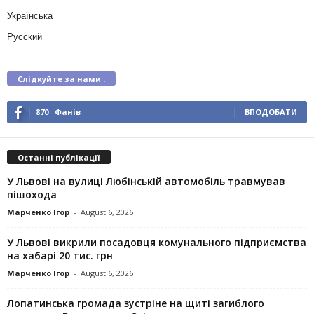
Українська
Русский
Слідкуйте за нами :
870
Фанів
ВПОДОБАТИ
Останні публікації
У Львові на вулиці Любінській автомобіль травмував
пішохода
Марченко Ігор
-
August 6, 2026
У Львові викрили посадовця комунального підприємства
на хабарі 20 тис. грн
Марченко Ігор
-
August 6, 2026
Лопатинська громада зустріне на щиті загиблого