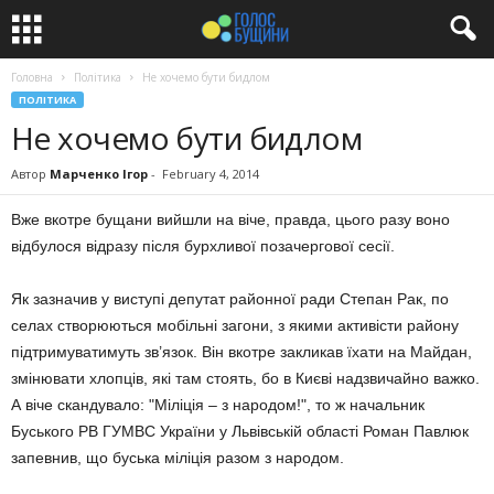
Головна
Політика
Не хочемо бути бидлом
ПОЛІТИКА
Не хочемо бути бидлом
Автор
Марченко Ігор
-
February 4, 2014
Вже вкотре бущани вийшли на віче, правда, цього разу воно
відбулося відразу після бурхливої позачергової сесії.
Як зазначив у виступі депутат районної ради Степан Рак, по
селах створюються мобільні загони, з якими активісти району
підтримуватимуть зв’язок. Він вкотре закликав їхати на Майдан,
змінювати хлопців, які там стоять, бо в Києві надзвичайно важко.
А віче скандувало: "Міліція – з народом!", то ж начальник
Буського РВ ГУМВС України у Львівській області Роман Павлюк
запевнив, що буська міліція разом з народом.