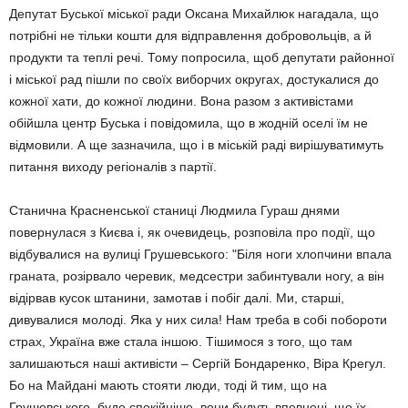
Депутат Буської міської ради Оксана Михайлюк нагадала, що
потрібні не тільки кошти для відправлення добровольців, а й
продукти та теплі речі. Тому попросила, щоб депутати районної
і міської рад пішли по своїх виборчих округах, достукалися до
кожної хати, до кожної людини. Вона разом з активістами
обійшла центр Буська і повідомила, що в жодній оселі їм не
відмовили. А ще зазначила, що і в міській раді вирішуватимуть
питання виходу регіоналів з партії.
Станична Красненської станиці Людмила Гураш днями
повернулася з Києва і, як очевидець, розповіла про події, що
відбувалися на вулиці Грушевського: "Біля ноги хлопчини впала
граната, розірвало черевик, медсестри забинтували ногу, а він
відірвав кусок штанини, замотав і побіг далі. Ми, старші,
дивувалися молоді. Яка у них сила! Нам треба в собі побороти
страх, Україна вже стала іншою. Тішимося з того, що там
залишаються наші активісти – Сергій Бондаренко, Віра Крегул.
Бо на Майдані мають стояти люди, тоді й тим, що на
Грушевського, буде спокійніше, вони будуть впевнені, що їх