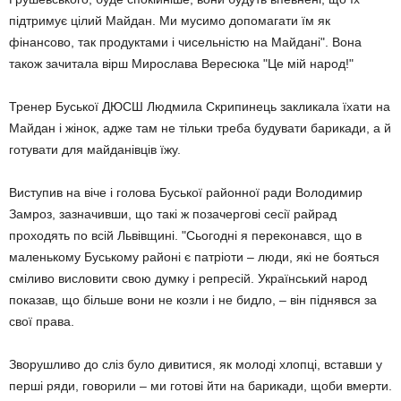
підтримує цілий Майдан. Ми мусимо допомагати їм як
фінансово, так продуктами і чисельністю на Майдані". Вона
також зачитала вірш Мирослава Вересюка "Це мій народ!"
Тренер Буської ДЮСШ Людмила Скрипинець закликала їхати на
Майдан і жінок, адже там не тільки треба будувати барикади, а й
готувати для майданівців їжу.
Виступив на віче і голова Буської районної ради Володимир
Замроз, зазначивши, що такі ж позачергові сесії райрад
проходять по всій Львівщині. "Сьогодні я переконався, що в
маленькому Буському районі є патріоти – люди, які не бояться
сміливо висловити свою думку і репресій. Український народ
показав, що більше вони не козли і не бидло, – він піднявся за
свої права.
Зворушливо до сліз було дивитися, як молоді хлопці, вставши у
перші ряди, говорили – ми готові йти на барикади, щоби вмерти.