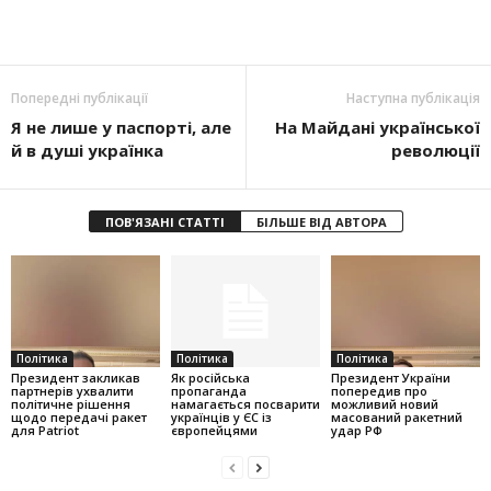
Попередні публікації
Наступна публікація
Я не лише у паспорті, але
На Майдані української
й в душі українка
революції
ПОВ'ЯЗАНІ СТАТТІ
БІЛЬШЕ ВІД АВТОРА
Політика
Політика
Політика
Президент закликав
Як російська
Президент України
партнерів ухвалити
пропаганда
попередив про
політичне рішення
намагається посварити
можливий новий
щодо передачі ракет
українців у ЄС із
масований ракетний
для Patriot
європейцями
удар РФ