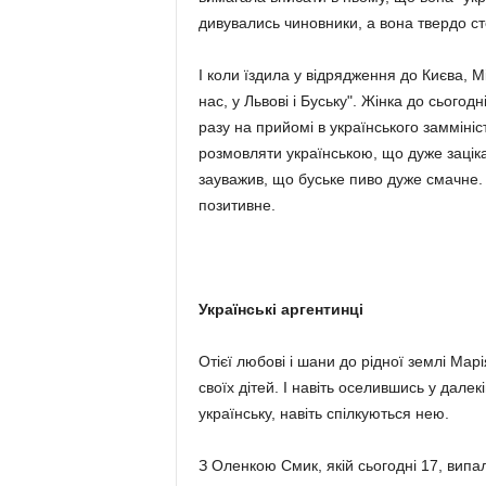
дивувались чиновники, а вона твердо ст
І коли їздила у відрядження до Києва, М
нас, у Львові і Буську". Жінка до сього
разу на прийомі в українського замміні
розмовляти українською, що дуже зацікав
зауважив, що буське пиво дуже смачне.
позитивне.
Українські аргентинці
Отієї любові і шани до рідної землі Мар
своїх дітей. І навіть оселившись у далек
українську, навіть спілкуються нею.
З Оленкою Смик, якій сьогодні 17, випа