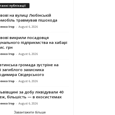
танні публікації
вові на вулиці Любінській
омобіль травмував пішохода
енко Ігор
-
August 6, 2026
ьвові викрили посадовця
унального підприємства на хабарі
ис. грн
енко Ігор
-
August 6, 2026
атинська громада зустріне на
і загиблого захисника
одимира Свідерського
енко Ігор
-
August 6, 2026
ьвівщині за добу ліквідували 40
еж, більшість — в екосистемах
енко Ігор
-
August 6, 2026
Завантажити більше