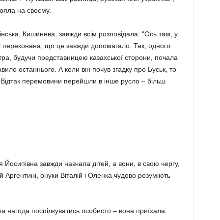
ояла на своєму.
інська, Кишинева, завжди всім розповідала: "Ось там, у
дні переконана, що це завжди допомагало. Так, одного
стра, будучи представницею казахської сторони, почала
ило останнього. А коли він почув згадку про Буськ, то
 Відтак перемовини перейшли в інше русло – більш
ія Йосипівна завжди навчала дітей, а вони, в свою чергу,
ій Аргентині, онуки Віталій і Оленка чудово розуміють
ла нагода поспілкуватись особисто – вона приїхала