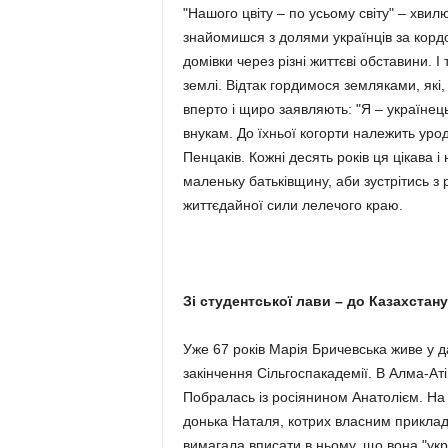
"Нашого цвіту – по усьому світу" – хвил
знайомишся з долями українців за корд
домівки через різні життєві обставини. І
землі. Відтак гордимося земляками, які
вперто і щиро заявляють: "Я – українец
внукам. До їхньої когорти належить ур
Пенцаків. Кожні десять років ця цікава 
маленьку батьківщину, аби зустрітись з 
життєдайної сили лелечого краю.
Зі студентської лави – до Казахстану
Уже 67 років Марія Бричевська живе у да
закінчення Сільгоспакадемії. В Алма-Ат
Побралась із росіянином Анатолієм. На к
донька Наталя, котрих власним приклад
вимагала вписати в ньому, що вона "укра