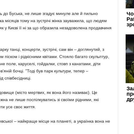
 до Буська, не лише згадує минуле але й пильно
ька місяців тому на зустрічі жінка зауважила, що людям
як у Києві її ні за що образила незадоволена продавчиня
рку танці, концерти, зустрічі, сам він – доглянутий, з
 піском і рідкісними квітами. Стояло багато скульптур,
не поле, каруселі, гойдалки, стовп з канатами, діти
'яній бочці. "Тоді був парк культури, тепер –
ід співбесідниці.
довище (місто мертвих, як вона його називає). Це
жна не лише поспілкуватись зі своїми рідними, які
ити усе своє життя.
вської – найкраще місце на планеті, а українка вона не