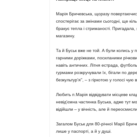
Марія Бричевська, щоразу повертаючись
спостерігає за змінами сьогодні, ще кіл
бракує тепла і стриманості. Пригадала, 
магазину.
Та й Буськ вже не той. А були колись у па
гарними доріжками, посиланими річковим
навіть античних. Літня естрада, футболь
гурмами розкручували їх, бігали по дерев
безкультур'я", – з гіркотою у голосі чую в
Любить п.Марія відвідувати місцеве кла
невід'ємна частинка Буська, адже тут мо
відійшли – у вічність, але й переосмисл
Загалом Буськ для 80-річної Марії Бриче
лише у паспорті, а й у душі.