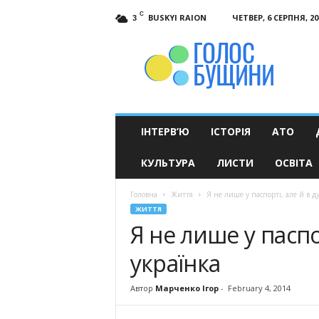
C
BUSKYI RAION
ЧЕТВЕР, 6 СЕРПНЯ, 20
3
Голос
Бущини
ІНТЕРВ’Ю
ІСТОРІЯ
АТО
КУЛЬТУРА
ЛИСТИ
ОСВІТА
Головна
Життя
Я не лише у паспорті, але й в д
ЖИТТЯ
Я не лише у паспо
українка
Автор
Марченко Ігор
-
February 4, 2014