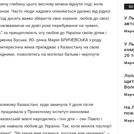
юючу глибину цього вислову можна відчути тоді, коли
Ос
оном. Часто люди надовго опиняються далеко від рідної
У Ль
 тоді досить важко зберегти своє коріння, любов до своєї
авт
, незважаючи на довгі роки перебування на чужині,
Марч
ь" та прищеплюють оту любов до України своїм дітям і
одженка Буська, 80- річна Марія БРИЧЕВСЬКА з роду
У Л
і непересічна жінка приїжджає з Казахстану на свою
ком
рідними, помолитись на могилах батьків і черпнути
20 т
Марч
Лоп
щит
Вол
Марч
лекому Казахстані, куди закинула її доля після
На Л
і працювала у Проектному інституті економіки.
пож
азахській землі народились і їхні діти – син Павло і
Марч
ом навчала любові до України. Так, коли міняла паспорт
їнка". "Ну какая вам разница, русская или украинка", –