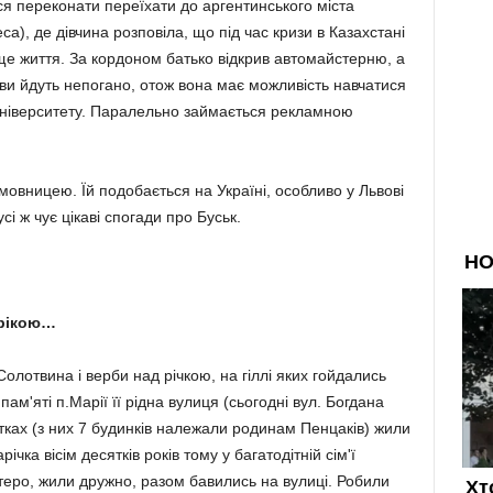
ся переконати переїхати до аргентинського міста
), де дівчина розповіла, що під час кризи в Казахстані
аще життя. За кордоном батько відкрив автомайстерню, а
ви йдуть непогано, отож вона має можливість навчатися
університету. Паралельно займається рекламною
овницею. Їй подобається на Україні, особливо у Львові
сі ж чує цікаві спогади про Буськ.
 рікою…
олотвина і верби над річкою, на гіллі яких гойдались
пам'яті п.Марії її рідна вулиця (сьогодні вул. Богдана
атках (з них 7 будинків належали родинам Пенцаків) жили
річка вісім десятків років тому у багатодітній сім'ї
теро, жили дружно, разом бавились на вулиці. Робили