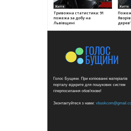
Життя
Життя
Тривожна статистика: 91
Пожеж
пожежа за добу на
Яворі
Львівщині
дерев’
Голос Бущини. При копіюванні матеріалів
порталу відкрите для пошукових систем
гіперпосилання обов'язове!
Зконтактуйтеся з нами:
vbuskcom@gmail.c