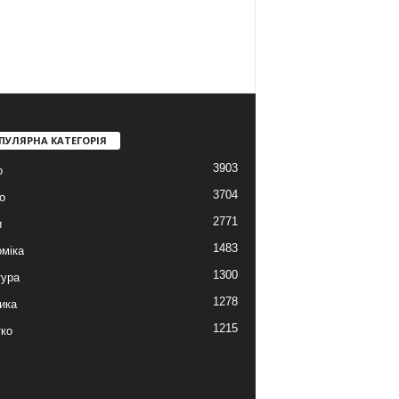
ПУЛЯРНА КАТЕГОРІЯ
3903
о
3704
о
2771
и
1483
міка
1300
тура
1278
ика
1215
ко