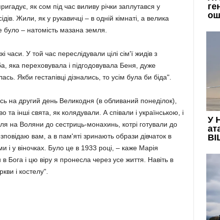
пригадує, як сом під час виливу річки заплутався у
ідів. Жили, як у рукавичці – в одній кімнаті, а велика
е було – натомість мазана земля.
 часи. У той час переслідували цілі сім'ї жидів з
ба, яка переховувала і підгодовувала Беня, дуже
сь. Якби гестапівці дізнались, то усім була би біда".
сь на другий день Великодня (в обливаний понеділок),
о та інші свята, як колядували. А співали і українською, і
ля на Воляни до сестриць-монахинь, котрі готували до
озповідаю вам, а в пам'яті зринають образи дівчаток в
 і у віночках. Було це в 1933 році, – каже Марія
и в Бога і цю віру я пронесла через усе життя. Навіть в
кви і костелу".