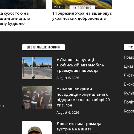
Життя
а сухостою на
14 березня Україна вшановує
вщині знищила
українських добровольців
яну будівлю
ЩЕ БІЛЬШЕ НОВИН
ПО
Прав
У Львові на вулиці
Любінській автомобіль
Цікав
травмував пішохода
Лист
August 6, 2026
Еконо
У Львові викрили
Куль
посадовця комунального
підприємства на хабарі 20
Політ
тис. грн
om
Корот
August 6, 2026
Лопатинська громада
зустріне на щиті