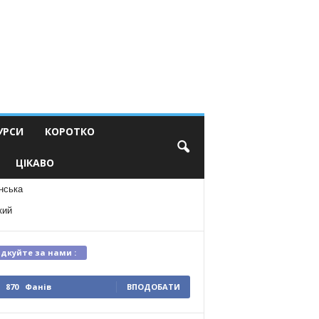
УРСИ
КОРОТКО
ЦІКАВО
нська
кий
ідкуйте за нами :
870
Фанів
ВПОДОБАТИ