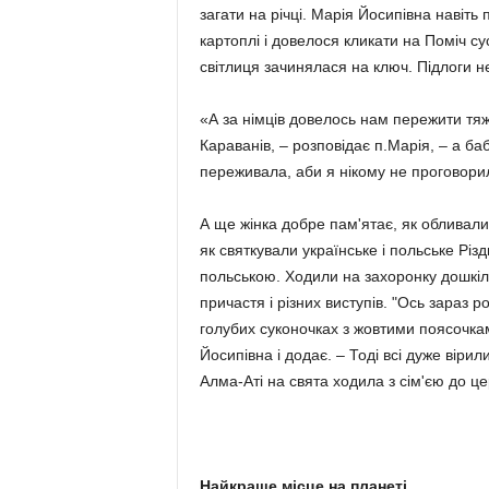
загати на річці. Марія Йосипівна навіть 
картоплі і довелося кликати на Поміч сус
світлиця зачинялася на ключ. Підлоги н
«А за німців довелось нам пережити тяжкі
Караванів, – розповідає п.Марія, – а ба
переживала, аби я нікому не проговорила
А ще жінка добре пам'ятає, як обливали
як святкували українське і польське Різдв
польською. Ходили на захоронку дошкіл
причастя і різних виступів. "Ось зараз р
голубих суконочках з жовтими поясочками
Йосипівна і додає. – Тоді всі дуже вірил
Алма-Аті на свята ходила з сім'єю до цер
Найкраще місце на планеті