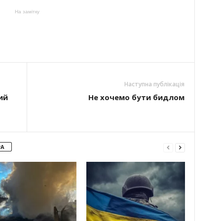
На замітку
Наступна публікація
ий
Не хочемо бути бидлом
РА