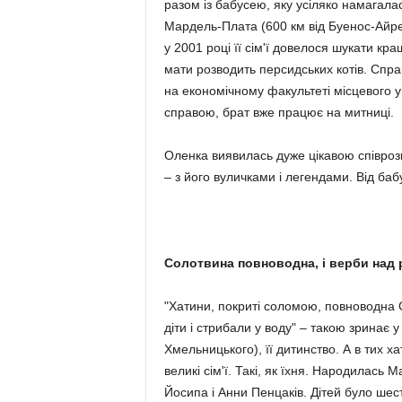
разом із бабусею, яку усіляко намагала
Мардель-Плата (600 км від Буенос-Айреса
у 2001 році її сім'ї довелося шукати кр
мати розводить персидських котів. Спра
на економічному факультеті місцевого 
справою, брат вже працює на митниці.
Оленка виявилась дуже цікавою співрозм
– з його вуличками і легендами. Від бабу
Солотвина повноводна, і верби над
"Хатини, покриті соломою, повноводна С
діти і стрибали у воду" – такою зринає у 
Хмельницького), її дитинство. А в тих х
великі сім'ї. Такі, як їхня. Народилась Ма
Йосипа і Анни Пенцаків. Дітей було шес