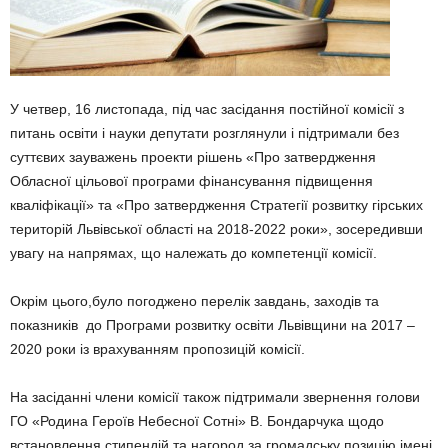
У четвер, 16 листопада, під час засідання постійної комісії з
питань освіти і науки депутати розглянули і підтримали без
суттєвих зауважень проекти рішень «Про затвердження
Обласної цільової програми фінансування підвищення
кваліфікації» та «Про затвердження Стратегії розвитку гірських
територій Львівської області на 2018-2022 роки», зосередивши
увагу на напрямах, що належать до компетенції комісії.
Окрім цього,було погоджено перелік завдань, заходів та
показників до Програми розвитку освіти Львівщини на 2017 –
2020 роки із врахуванням пропозицій комісії.
На засіданні члени комісії також підтримали звернення голови
ГО «Родина Героїв Небесної Сотні» В. Бондарчука щодо
встановлення стипендій та нагород за громадську позицію імені