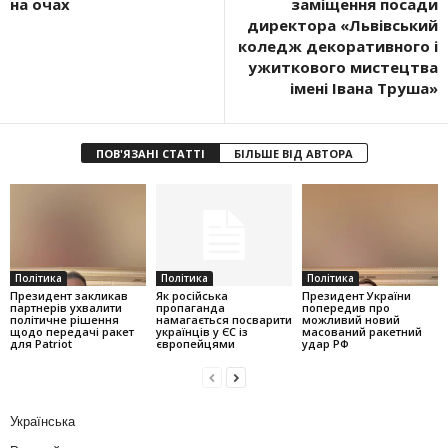
на очах
заміщення посади
директора «Львівський
коледж декоративного і
ужиткового мистецтва
імені Івана Труша»
ПОВ'ЯЗАНІ СТАТТІ
БІЛЬШЕ ВІД АВТОРА
Політика
Політика
Політика
Президент закликав
Як російська
Президент України
партнерів ухвалити
пропаганда
попередив про
політичне рішення
намагається посварити
можливий новий
щодо передачі ракет
українців у ЄС із
масований ракетний
для Patriot
європейцями
удар РФ
Українська