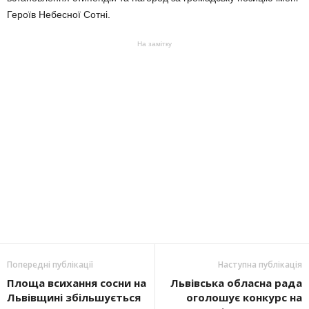
Героїв Небесної Сотні.
На замітку
Попередні публікації
Наступна публікація
Площа всихання сосни на
Львівська обласна рада
Львівщині збільшується
оголошує конкурс на