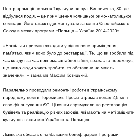
Центр промоції польської культури на вул. Винниченка, 30, де
відбулася подія, – це приміщення колишньої римо-католицької
семінарії. Його також відремонтували за кошти Європейського
Союзу в межах програми «Польща – Україна 2014-2020».
«Наскільки приємно заходити у відновлене приміщення,
пам’ятаю, яким воно було до реставрації. Те, що ви зробили під
час ковіду і за час повномасштабної війни, вражає та переконує,
що якщо люди хочуть зробити, то обставини не мають
значення», – зазначив Максим Козицький.
Паралельно проводили ремонтні роботи в Українському
народному домі в Перемишлі. Проєкт отримав понад 2,5 млн
євро фінансування ЄС. Ці кошти спрямували на реставрацію
будівель та реалізацію різних заходів, які мають на меті зміцнити
культурні зв’язки між Україною та Польщею
Львівська область є найбільшим бенефіціаром Програми