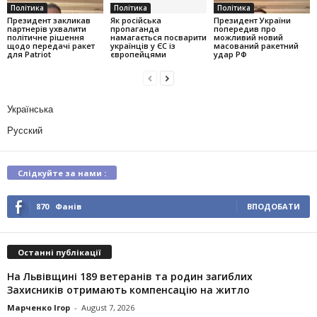
Політика
Політика
Політика
Президент закликав
Як російська
Президент України
партнерів ухвалити
пропаганда
попередив про
політичне рішення
намагається посварити
можливий новий
щодо передачі ракет
українців у ЄС із
масований ракетний
для Patriot
європейцями
удар РФ
Українська
Русский
Слідкуйте за нами :
870
Фанів
ВПОДОБАТИ
Останні публікації
На Львівщині 189 ветеранів та родин загиблих
Захисників отримають компенсацію на житло
Марченко Ігор
-
August 7, 2026