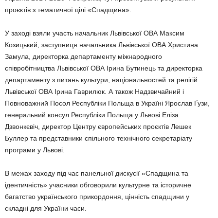
проєктів з тематичної цілі «Спадщина».
У заході взяли участь начальник Львівської ОВА Максим
Козицький, заступниця начальника Львівської ОВА Христина
Замула, директорка департаменту міжнародного
співробітництва Львівської ОВА Ірина Бутинець та директорка
департаменту з питань культури, національностей та релігій
Львівської ОВА Ірина Гаврилюк. А також Надзвичайний і
Повноважний Посол Республіки Польща в Україні Ярослав Ґузи,
генеральний консул Республіки Польща у Львові Еліза
Дзвонкєвіч, директор Центру європейських проєктів Лешек
Буллер та представники спільного технічного секретаріату
програми у Львові.
В межах заходу під час панельної дискусії «Спадщина та
ідентичність» учасники обговорили культурне та історичне
багатство українського прикордоння, цінність спадщини у
складні для України часи.