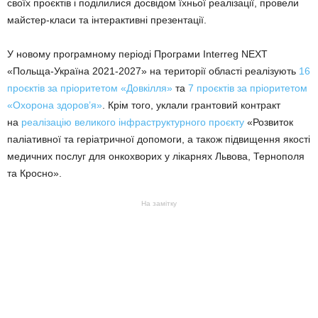
своїх проєктів і поділилися досвідом їхньої реалізації, провели
майстер-класи та інтерактивні презентації.
У новому програмному періоді Програми Interreg NEXT
«Польща-Україна 2021-2027» на території області реалізують
16
проєктів за пріоритетом «Довкілля»
та
7 проєктів за пріоритетом
«Охорона здоров’я»
. Крім того, уклали грантовий контракт
на
реалізацію великого інфраструктурного проєкту
«Розвиток
паліативної та геріатричної допомоги, а також підвищення якості
медичних послуг для онкохворих у лікарнях Львова, Тернополя
та Кросно».
На замітку