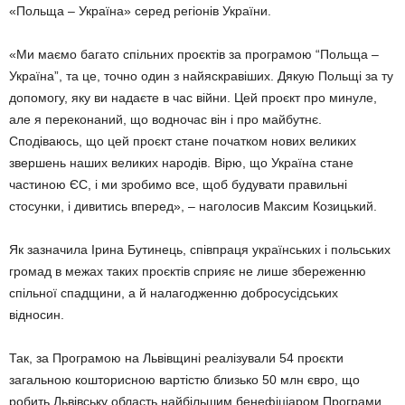
«Польща – Україна» серед регіонів України.
«Ми маємо багато спільних проєктів за програмою “Польща –
Україна”, та це, точно один з найяскравіших. Дякую Польщі за ту
допомогу, яку ви надаєте в час війни. Цей проєкт про минуле,
але я переконаний, що водночас він і про майбутнє.
Сподіваюсь, що цей проєкт стане початком нових великих
звершень наших великих народів. Вірю, що Україна стане
частиною ЄС, і ми зробимо все, щоб будувати правильні
стосунки, і дивитись вперед», – наголосив Максим Козицький.
Як зазначила Ірина Бутинець, співпраця українських і польських
громад в межах таких проєктів сприяє не лише збереженню
спільної спадщини, а й налагодженню добросусідських
відносин.
Так, за Програмою на Львівщині реалізували 54 проєкти
загальною кошторисною вартістю близько 50 млн євро, що
робить Львівську область найбільшим бенефіціаром Програми