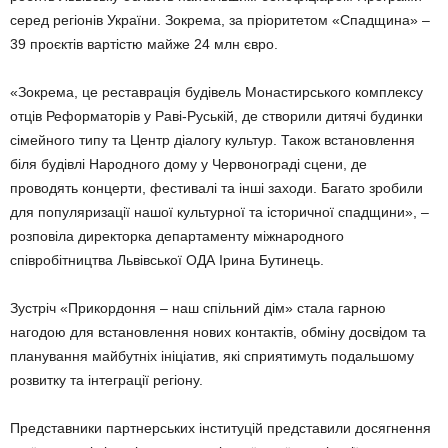
серед регіонів України. Зокрема, за пріоритетом «Спадщина» –
39 проєктів вартістю майже 24 млн євро.
«Зокрема, це реставрація будівель Монастирського комплексу
отців Реформаторів у Раві-Руській, де створили дитячі будинки
сімейного типу та Центр діалогу культур. Також встановлення
біля будівлі Народного дому у Червонограді сцени, де
проводять концерти, фестивалі та інші заходи. Багато зробили
для популяризації нашої культурної та історичної спадщини», –
розповіла директорка департаменту міжнародного
співробітництва Львівської ОДА Ірина Бутинець.
Зустріч «Прикордоння – наш спільний дім» стала гарною
нагодою для встановлення нових контактів, обміну досвідом та
планування майбутніх ініціатив, які сприятимуть подальшому
розвитку та інтеграції регіону.
Представники партнерських інституцій представили досягнення