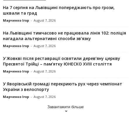
На 7 серпня на Львівщині попереджають про грози,
шквали та град
Марченко Ігор
-
August 7, 2026
На Львівщині тимчасово не працювала лінія 102: поліція
нагадала альтернативні способи зв’язку
Марченко Ігор
-
August 7, 2026
У Жовкві після реставрації освятили дерев’яну церкву
Пресвятої Трійці – пам’ятку ЮНЕСКО XVIII століття
Марченко Ігор
-
August 7, 2026
У Яворівській громаді перекриють рух через чемпіонат
України з велоспорту
Марченко Ігор
-
August 7, 2026
Завантажити більше