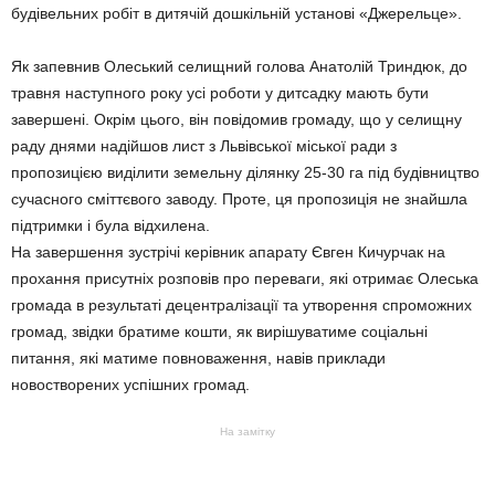
будівельних робіт в дитячій дошкільній установі «Джерельце».
Як запевнив Олеський селищний голова Анатолій Триндюк, до
травня наступного року усі роботи у дитсадку мають бути
завершені. Окрім цього, він повідомив громаду, що у селищну
раду днями надійшов лист з Львівської міської ради з
пропозицією виділити земельну ділянку 25-30 га під будівництво
сучасного сміттєвого заводу. Проте, ця пропозиція не знайшла
підтримки і була відхилена.
На завершення зустрічі керівник апарату Євген Кичурчак на
прохання присутніх розповів про переваги, які отримає Олеська
громада в результаті децентралізації та утворення спроможних
громад, звідки братиме кошти, як вирішуватиме соціальні
питання, які матиме повноваження, навів приклади
новостворених успішних громад.
На замітку