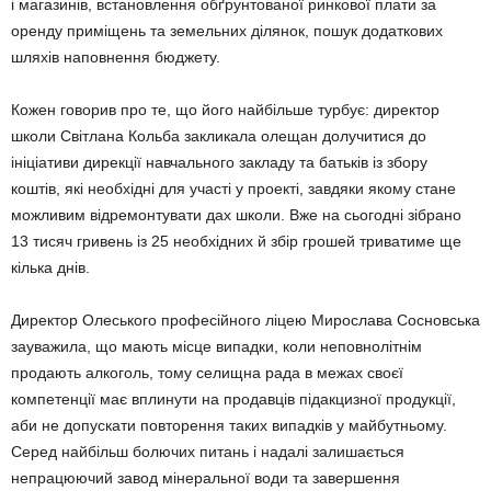
і магазинів, встановлення обґрунтованої ринкової плати за
оренду приміщень та земельних ділянок, пошук додаткових
шляхів наповнення бюджету.
Кожен говорив про те, що його найбільше турбує: директор
школи Світлана Кольба закликала олещан долучитися до
ініціативи дирекції навчального закладу та батьків із збору
коштів, які необхідні для участі у проекті, завдяки якому стане
можливим відремонтувати дах школи. Вже на сьогодні зібрано
13 тисяч гривень із 25 необхідних й збір грошей триватиме ще
кілька днів.
Директор Олеського професійного ліцею Мирослава Сосновська
зауважила, що мають місце випадки, коли неповнолітнім
продають алкоголь, тому селищна рада в межах своєї
компетенції має вплинути на продавців підакцизної продукції,
аби не допускати повторення таких випадків у майбутньому.
Серед найбільш болючих питань і надалі залишається
непрацюючий завод мінеральної води та завершення