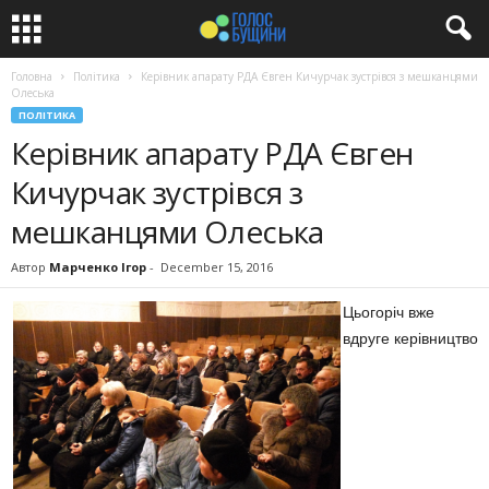
Головна
Політика
Керівник апарату РДА Євген Кичурчак зустрівся з мешканцями
Олеська
ПОЛІТИКА
Керівник апарату РДА Євген
Кичурчак зустрівся з
мешканцями Олеська
Автор
Марченко Ігор
-
December 15, 2016
Цьогоріч вже
вдруге керівництво