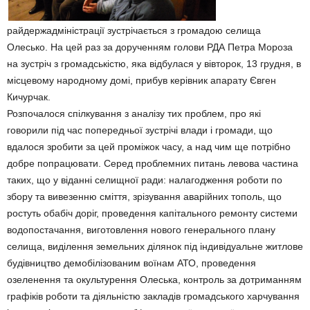
райдержадміністрації зустрічається з громадою селища
Олесько. На цей раз за дорученням голови РДА Петра Мороза
на зустріч з громадськістю, яка відбулася у вівторок, 13 грудня, в
місцевому народному домі, прибув керівник апарату Євген
Кичурчак.
Розпочалося спілкування з аналізу тих проблем, про які
говорили під час попередньої зустрічі влади і громади, що
вдалося зробити за цей проміжок часу, а над чим ще потрібно
добре попрацювати. Серед проблемних питань левова частина
таких, що у віданні селищної ради: налагодження роботи по
збору та вивезенню сміття, зрізування аварійних тополь, що
ростуть обабіч доріг, проведення капітального ремонту системи
водопостачання, виготовлення нового генерального плану
селища, виділення земельних ділянок під індивідуальне житлове
будівництво демобілізованим воїнам АТО, проведення
озеленення та окультурення Олеська, контроль за дотриманням
графіків роботи та діяльністю закладів громадського харчування