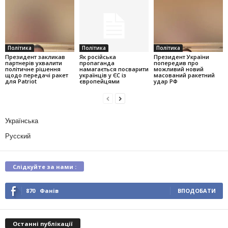
Політика
Політика
Політика
Президент закликав
Як російська
Президент України
партнерів ухвалити
пропаганда
попередив про
політичне рішення
намагається посварити
можливий новий
щодо передачі ракет
українців у ЄС із
масований ракетний
для Patriot
європейцями
удар РФ
Українська
Русский
Слідкуйте за нами :
870
Фанів
ВПОДОБАТИ
Останні публікації