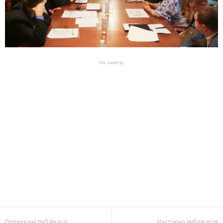
На замітку
Попередні публікації
Наступна публікація