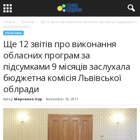
Головна
Політика
Ще 12 звітів про виконання обласних програм за підсумками 9
місяців заслухала...
ПОЛІТИКА
Ще 12 звітів про виконання
обласних програм за
підсумками 9 місяців заслухала
бюджетна комісія Львівської
облради
Автор
Марченко Ігор
-
November 10, 2017