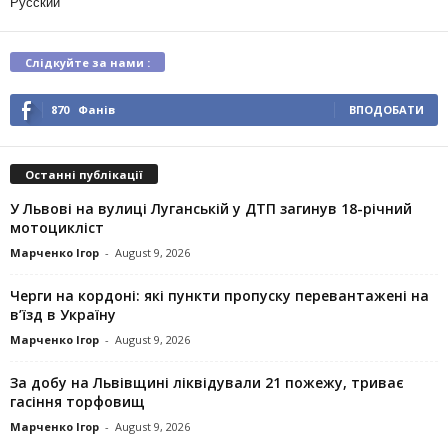
Русский
Слідкуйте за нами :
870
Фанів
ВПОДОБАТИ
Останні публікації
У Львові на вулиці Луганській у ДТП загинув 18-річний
мотоцикліст
Марченко Ігор
-
August 9, 2026
Черги на кордоні: які пункти пропуску перевантажені на
в’їзд в Україну
Марченко Ігор
-
August 9, 2026
За добу на Львівщині ліквідували 21 пожежу, триває
гасіння торфовищ
Марченко Ігор
-
August 9, 2026