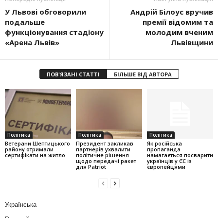
У Львові обговорили
Андрій Білоус вручив
подальше
премії відомим та
функціонування стадіону
молодим вченим
«Арена Львів»
Львівщини
ПОВ'ЯЗАНІ СТАТТІ
БІЛЬШЕ ВІД АВТОРА
Політика
Політика
Політика
Ветерани Шептицького
Президент закликав
Як російська
району отримали
партнерів ухвалити
пропаганда
сертифікати на житло
політичне рішення
намагається посварити
щодо передачі ракет
українців у ЄС із
для Patriot
європейцями
Українська