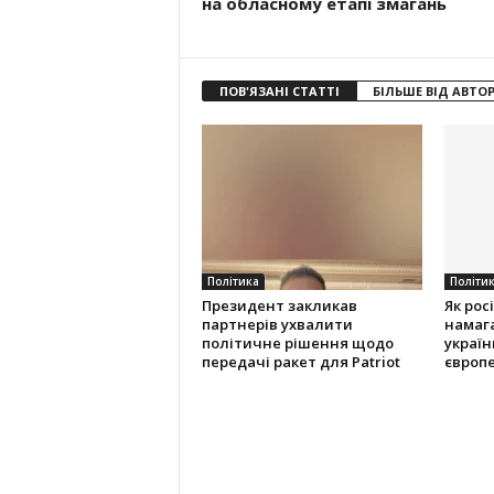
на обласному етапі змагань
ПОВ'ЯЗАНІ СТАТТІ
БІЛЬШЕ ВІД АВТО
Політика
Політи
Президент закликав
Як рос
партнерів ухвалити
намаг
політичне рішення щодо
українц
передачі ракет для Patriot
європ