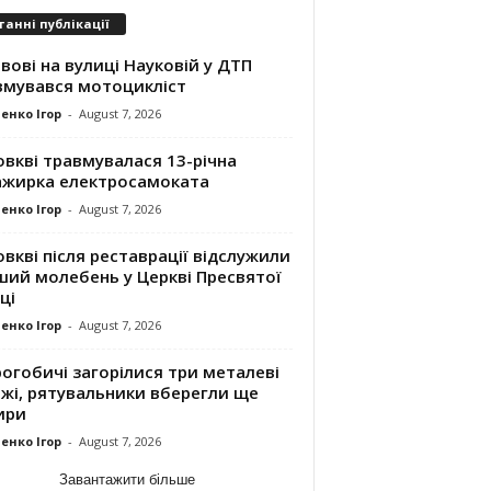
танні публікації
вові на вулиці Науковій у ДТП
вмувався мотоцикліст
енко Ігор
-
August 7, 2026
вкві травмувалася 13-річна
ажирка електросамоката
енко Ігор
-
August 7, 2026
вкві після реставрації відслужили
ший молебень у Церкві Пресвятої
ці
енко Ігор
-
August 7, 2026
огобичі загорілися три металеві
ажі, рятувальники вберегли ще
ири
енко Ігор
-
August 7, 2026
Завантажити більше