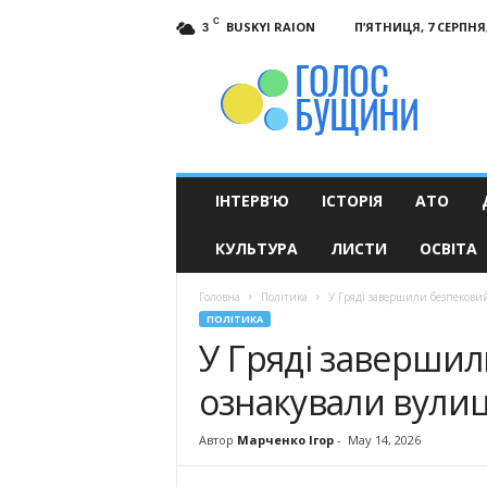
C
BUSKYI RAION
П’ЯТНИЦЯ, 7 СЕРПНЯ,
3
Голос
Бущини
ІНТЕРВ’Ю
ІСТОРІЯ
АТО
КУЛЬТУРА
ЛИСТИ
ОСВІТА
Головна
Політика
У Гряді завершили безпековий
ПОЛІТИКА
У Гряді завершил
ознакували вулиц
Автор
Марченко Ігор
-
May 14, 2026