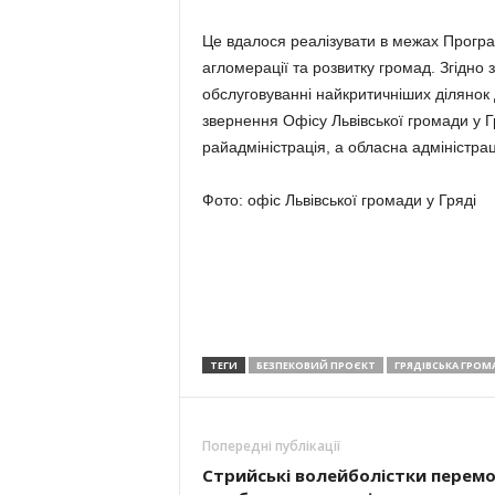
Це вдалося реалізувати в межах Програ
агломерації та розвитку громад. Згідно 
обслуговуванні найкритичніших ділянок д
звернення Офісу Львівської громади у 
райадміністрація, а обласна адміністра
Фото: офіс Львівської громади у Гряді
ТЕГИ
БЕЗПЕКОВИЙ ПРОЄКТ
ГРЯДІВСЬКА ГРОМ
Попередні публікації
Стрийські волейболістки перем