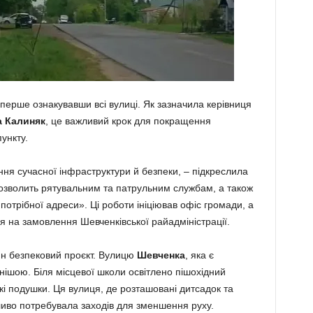
перше ознакувавши всі вулиці. Як зазначила керівниця
а Калиняк
, це важливий крок для покращення
ункту.
ня сучасної інфраструктури й безпеки, – підкреслила
дозволить рятувальним та патрульним службам, а також
потрібної адреси». Ці роботи ініціював офіс громади, а
я на замовлення Шевченківської райадміністрації.
ин безпековий проєкт. Вулицю
Шевченка
, яка є
ішою. Біля місцевої школи освітлено пішохідний
кі подушки. Ця вулиця, де розташовані дитсадок та
ливо потребувала заходів для зменшення руху.