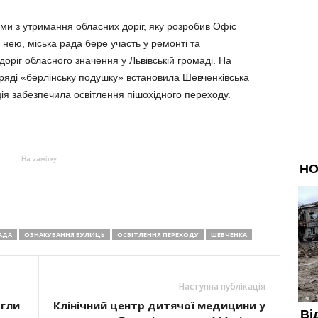
ми з утримання обласних доріг, яку розробив Офіс
з нею, міська рада бере участь у ремонті та
оріг обласного значення у Львівській громаді. На
Гряді «берлінську подушку» встановила Шевченківська
ція забезпечила освітлення пішохідного переходу.
На замітку
АДА
ОЗНАКУВАННЯ ВУЛИЦЬ
ОСВІТЛЕННЯ ПЕРЕХОДУ
ШЕВЧЕНКА
Наступна публікація
огли
Клінічний центр дитячої медицини у