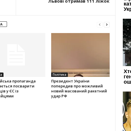
Львові отримав 111 ліжок
РА
ка
Політика
ійська пропаганда
Президент України
ається посварити
попередив про можливий
ів у ЄС із
новий масований ракетний
ейцями
удар РФ