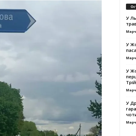
Ос
У Ль
тра
Марч
У Жо
пас
Марч
У Жо
пер
Трій
Марч
У Др
гар
чот
Марч