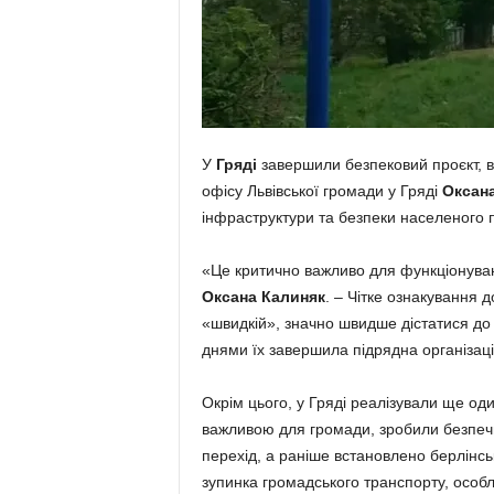
У
Гряді
завершили безпековий проєкт, в
офісу Львівської громади у Гряді
Оксан
інфраструктури та безпеки населеного п
«Це критично важливо для функціонуван
Оксана Калиняк
. – Чітке ознакування 
«швидкій», значно швидше дістатися до 
днями їх завершила підрядна організаці
Окрім цього, у Гряді реалізували ще од
важливою для громади, зробили безпечн
перехід, а раніше встановлено берлінсь
зупинка громадського транспорту, особ