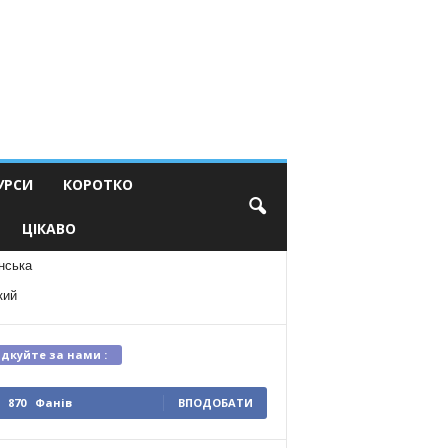
УРСИ
КОРОТКО
ЦІКАВО
нська
кий
ідкуйте за нами :
870
Фанів
ВПОДОБАТИ