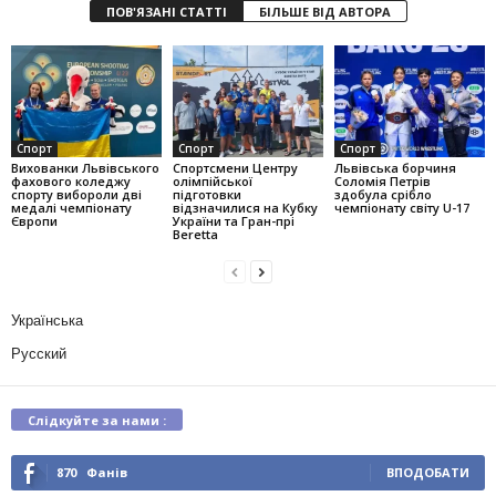
ПОВ'ЯЗАНІ СТАТТІ
БІЛЬШЕ ВІД АВТОРА
Спорт
Спорт
Спорт
Вихованки Львівського
Спортсмени Центру
Львівська борчиня
фахового коледжу
олімпійської
Соломія Петрів
спорту вибороли дві
підготовки
здобула срібло
медалі чемпіонату
відзначилися на Кубку
чемпіонату світу U-17
Європи
України та Гран-прі
Beretta
Українська
Русский
Слідкуйте за нами :
870
Фанів
ВПОДОБАТИ