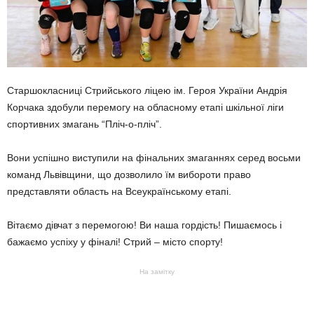
Старшокласниці Стрийського ліцею ім. Героя України Андрія
Корчака здобули перемогу на обласному етапі шкільної ліги
спортивних змагань “Пліч-о-пліч”.
Вони успішно виступили на фінальних змаганнях серед восьми
команд Львівщини, що дозволило їм вибороти право
представляти область на Всеукраїнському етапі.
Вітаємо дівчат з перемогою! Ви наша гордість! Пишаємось і
бажаємо успіху у фіналі! Стрий – місто спорту!
На замітку