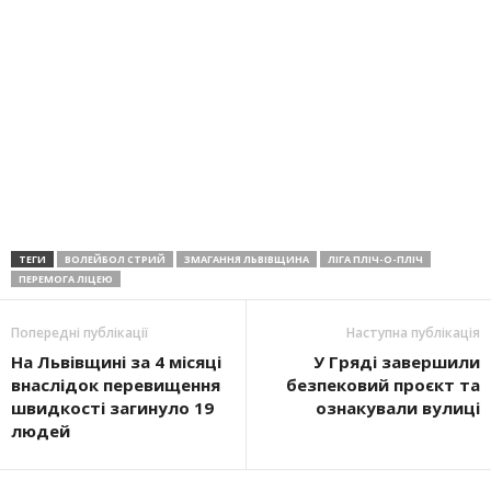
ТЕГИ
ВОЛЕЙБОЛ СТРИЙ
ЗМАГАННЯ ЛЬВІВЩИНА
ЛІГА ПЛІЧ-О-ПЛІЧ
ПЕРЕМОГА ЛІЦЕЮ
Попередні публікації
Наступна публікація
На Львівщині за 4 місяці
У Гряді завершили
внаслідок перевищення
безпековий проєкт та
швидкості загинуло 19
ознакували вулиці
людей