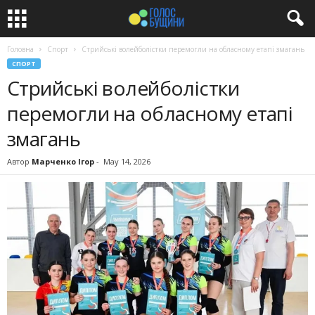
Головна
Спорт
Стрийські волейболістки перемогли на обласному етапі змагань
СПОРТ
Стрийські волейболістки
перемогли на обласному етапі
змагань
Автор
Марченко Ігор
-
May 14, 2026