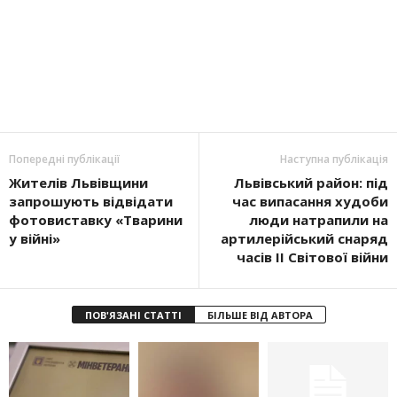
Попередні публікації
Наступна публікація
Жителів Львівщини
Львівський район: під
запрошують відвідати
час випасання худоби
фотовиставку «Тварини
люди натрапили на
у війні»
артилерійський снаряд
часів ІІ Світової війни
ПОВ'ЯЗАНІ СТАТТІ
БІЛЬШЕ ВІД АВТОРА