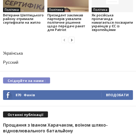
Політика
Політика
Політика
Ветерани Шептицького
Президент закликав
Як російська
району отримали
партнерів ухвалити
пропаганда
сертифікати на житло
політичне рішення
намагається посварити
щодо передачі ракет
українців у ЄС із
для Patriot
європейцями
Українська
Русский
Слідкуйте за нами :
870
Фанів
ВПОДОБАТИ
Останні публікації
Прощання з Іваном Харачаком, воїном шляхо-
відновлювального батальйону