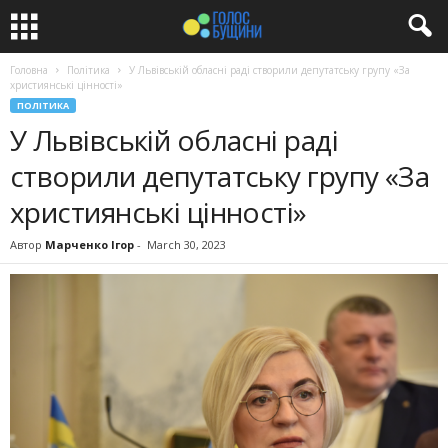
Головна
Політика
У Львівській обласні раді створили депутатську групу «За
християнські цінності»
ПОЛІТИКА
У Львівській обласні раді
створили депутатську групу «За
християнські цінності»
Автор
Марченко Ігор
-
March 30, 2023