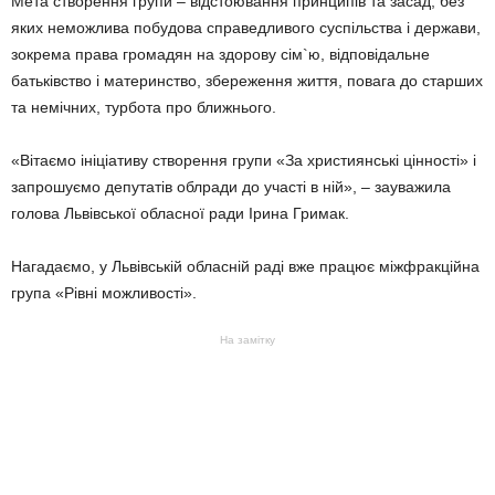
Мета створення групи – відстоювання принципів та засад, без
яких неможлива побудова справедливого суспільства і держави,
зокрема права громадян на здорову сім`ю, відповідальне
батьківство і материнство, збереження життя, повага до старших
та немічних, турбота про ближнього.
«Вітаємо ініціативу створення групи «За християнські цінності» і
запрошуємо депутатів облради до участі в ній», – зауважила
голова Львівської обласної ради Ірина Гримак.
Нагадаємо, у Львівській обласній раді вже працює міжфракційна
група «Рівні можливості».
На замітку