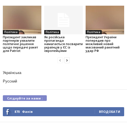
Політика
Політика
Політика
Президент закликав
Як російська
Президент України
партнерів ухвалити
пропаганда
попередив про
політичне рішення
намагається посварити
можливий новий
щодо передачі ракет
українців у ЄС із
масований ракетний
для Patriot
європейцями
удар РФ
Українська
Русский
Слідкуйте за нами :
870
Фанів
ВПОДОБАТИ