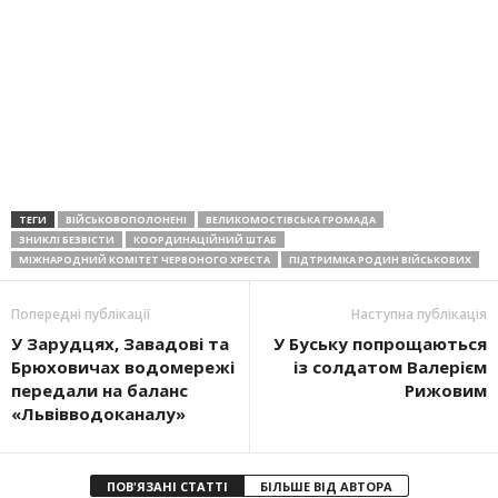
ТЕГИ
ВІЙСЬКОВОПОЛОНЕНІ
ВЕЛИКОМОСТІВСЬКА ГРОМАДА
ЗНИКЛІ БЕЗВІСТИ
КООРДИНАЦІЙНИЙ ШТАБ
МІЖНАРОДНИЙ КОМІТЕТ ЧЕРВОНОГО ХРЕСТА
ПІДТРИМКА РОДИН ВІЙСЬКОВИХ
Попередні публікації
Наступна публікація
У Зарудцях, Завадові та
У Буську попрощаються
Брюховичах водомережі
із солдатом Валерієм
передали на баланс
Рижовим
«Львівводоканалу»
ПОВ'ЯЗАНІ СТАТТІ
БІЛЬШЕ ВІД АВТОРА