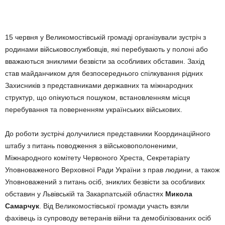
15 червня у Великомостівській громаді організували зустріч з
родинами військовослужбовців, які перебувають у полоні або
вважаються зниклими безвісти за особливих обставин. Захід
став майданчиком для безпосереднього спілкування рідних
Захисників з представниками державних та міжнародних
структур, що опікуються пошуком, встановленням місця
перебування та поверненням українських військових.
До роботи зустрічі долучилися представники Координаційного
штабу з питань поводження з військовополоненими,
Міжнародного комітету Червоного Хреста, Секретаріату
Уповноваженого Верховної Ради України з прав людини, а також
Уповноважений з питань осіб, зниклих безвісти за особливих
обставин у Львівській та Закарпатській областях
Микола
Самарчук
. Від Великомостівської громади участь взяли
фахівець із супроводу ветеранів війни та демобілізованих осіб