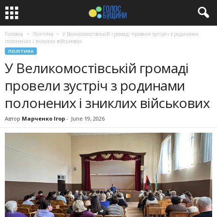
Головна
Політика
У Великомостівській громаді провели зустріч з родинами
полонених і зниклих військових
ПОЛІТИКА
У Великомостівській громаді
провели зустріч з родинами
полонених і зниклих військових
Автор
Марченко Ігор
-
June 19, 2026