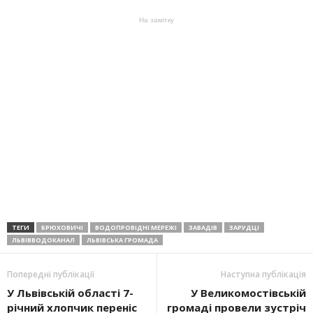
На замітку
ТЕГИ
БРЮХОВИЧІ
ВОДОПРОВІДНІ МЕРЕЖІ
ЗАВАДІВ
ЗАРУДЦІ
ЛЬВІВВОДОКАНАЛ
ЛЬВІВСЬКА ГРОМАДА
Попередні публікації
Наступна публікація
У Львівській області 7-
У Великомостівській
річний хлопчик переніс
громаді провели зустріч