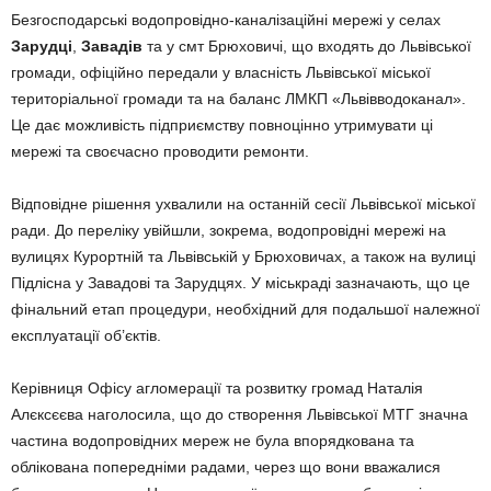
Безгосподарські водопровідно-каналізаційні мережі у селах
Зарудці
,
Завадів
та у смт Брюховичі, що входять до Львівської
громади, офіційно передали у власність Львівської міської
територіальної громади та на баланс ЛМКП «Львівводоканал».
Це дає можливість підприємству повноцінно утримувати ці
мережі та своєчасно проводити ремонти.
Відповідне рішення ухвалили на останній сесії Львівської міської
ради. До переліку увійшли, зокрема, водопровідні мережі на
вулицях Курортній та Львівській у Брюховичах, а також на вулиці
Підлісна у Завадові та Зарудцях. У міськраді зазначають, що це
фінальний етап процедури, необхідний для подальшої належної
експлуатації об’єктів.
Керівниця Офісу агломерації та розвитку громад Наталія
Алєксєєва наголосила, що до створення Львівської МТГ значна
частина водопровідних мереж не була впорядкована та
облікована попередніми радами, через що вони вважалися