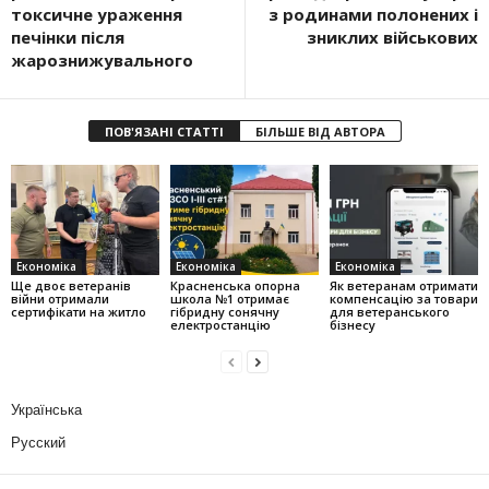
токсичне ураження
з родинами полонених і
печінки після
зниклих військових
жарознижувального
ПОВ'ЯЗАНІ СТАТТІ
БІЛЬШЕ ВІД АВТОРА
Економіка
Економіка
Економіка
Ще двоє ветеранів
Красненська опорна
Як ветеранам отримати
війни отримали
школа №1 отримає
компенсацію за товари
сертифікати на житло
гібридну сонячну
для ветеранського
електростанцію
бізнесу
Українська
Русский