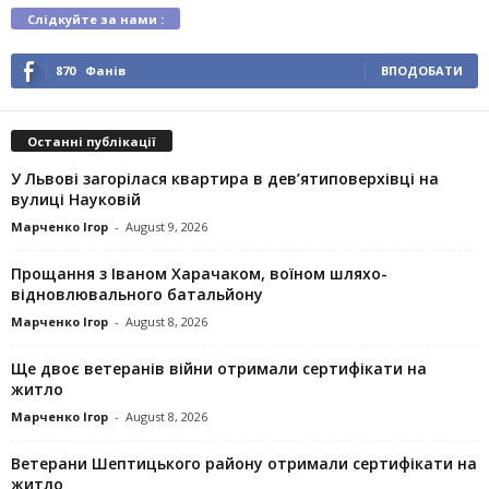
Слідкуйте за нами :
870
Фанів
ВПОДОБАТИ
Останні публікації
У Львові загорілася квартира в дев’ятиповерхівці на
вулиці Науковій
Марченко Ігор
-
August 9, 2026
Прощання з Іваном Харачаком, воїном шляхо-
відновлювального батальйону
Марченко Ігор
-
August 8, 2026
Ще двоє ветеранів війни отримали сертифікати на
житло
Марченко Ігор
-
August 8, 2026
Ветерани Шептицького району отримали сертифікати на
житло