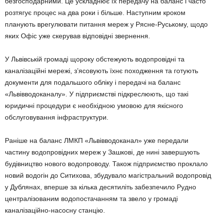
безгосподарними. Це ускладнює їх передачу на баланс і часто
розтягує процес на два роки і більше. Наступним кроком
планують врегулювати питання мереж у Рясне-Руському, щодо
яких Офіс уже скерував відповідні звернення.
У Львівській громаді щороку обстежують водопровідні та
каналізаційні мережі, з’ясовують їхнє походження та готують
документи для подальшого обліку і передачі на баланс
«Львівводоканалу». У підприємстві підкреслюють, що такі
юридичні процедури є необхідною умовою для якісного
обслуговування інфраструктури.
Раніше на баланс ЛМКП «Львівводоканал» уже передали
частину водопровідних мереж у Зашкові, де нині завершують
будівництво нового водопроводу. Також підприємство проклало
новий водогін до Ситихова, збудувало магістральний водопровід
у Дублянах, вперше за кілька десятиліть забезпечило Рудно
централізованим водопостачанням та звело у громаді
каналізаційно-насосну станцію.