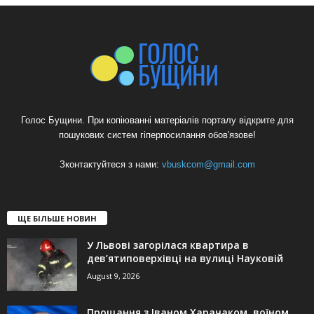
Голос Бущини. При копіюванні матеріалів порталу відкрите для
пошукових систем гіперпосилання обов'язове!
Зконтактуйтеся з нами:
vbuskcom@gmail.com
ЩЕ БІЛЬШЕ НОВИН
У Львові загорілася квартира в
дев’ятиповерхівці на вулиці Науковій
August 9, 2026
Прощання з Іваном Харачаком, воїном