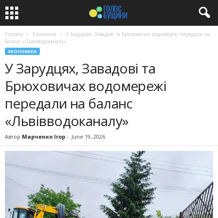
Головна
Економіка
У Зарудцях, Завадові та Брюховичах водомережі передали на
баланс «Львівводоканалу»
ЕКОНОМІКА
У Зарудцях, Завадові та
Брюховичах водомережі
передали на баланс
«Львівводоканалу»
Автор
Марченко Ігор
-
June 19, 2026