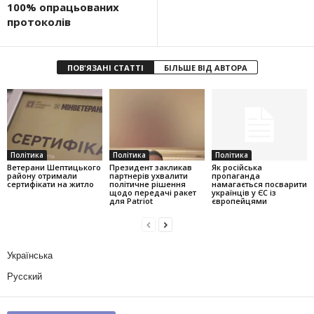
100% опрацьованих
протоколів
ПОВ'ЯЗАНІ СТАТТІ
БІЛЬШЕ ВІД АВТОРА
Політика
Політика
Політика
Ветерани Шептицького
Президент закликав
Як російська
району отримали
партнерів ухвалити
пропаганда
сертифікати на житло
політичне рішення
намагається посварити
щодо передачі ракет
українців у ЄС із
для Patriot
європейцями
Українська
Русский