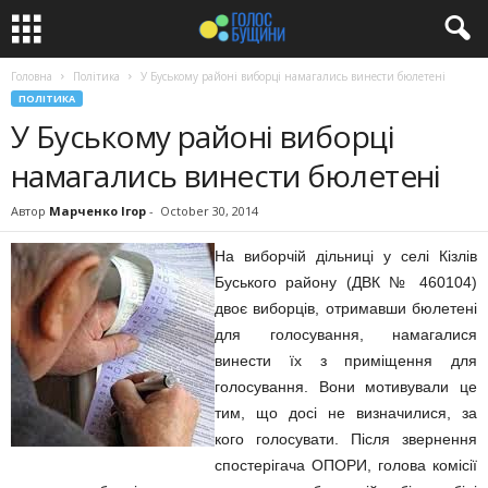
Головна
Політика
У Буському районі виборці намагались винести бюлетені
ПОЛІТИКА
У Буському районі виборці
намагались винести бюлетені
Автор
Марченко Ігор
-
October 30, 2014
Н
а виборчій дільниці у селі Кізлів
Буського району (ДВК № 460104)
двоє виборців, отримавши бюлетені
для голосування, намагалися
винести їх з приміщення для
голосування. Вони мотивували це
тим, що досі не визначилися, за
кого голосувати. Після звернення
спостерігача ОПОРИ, голова комісії