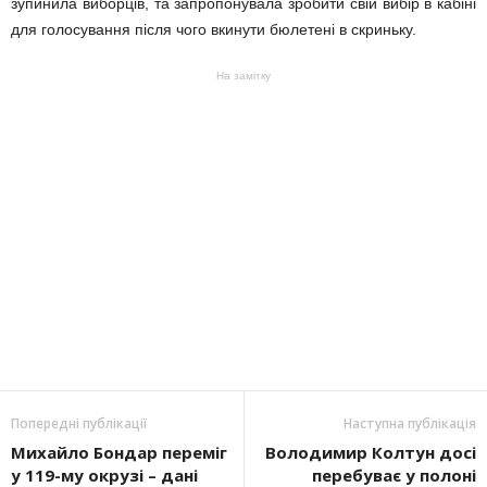
зупинила виборців, та запропонувала зробити свій вибір в кабіні
для голосування після чого вкинути бюлетені в скриньку.
На замітку
Попередні публікації
Наступна публікація
Михайло Бондар переміг
Володимир Колтун досі
у 119-му окрузі – дані
перебуває у полоні