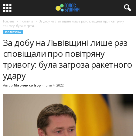
Головна
Політика
За добу на Львівщині лише раз сповіщали про повітряну
тривогу: була загроза...
ПОЛІТИКА
За добу на Львівщині лише раз
сповіщали про повітряну
тривогу: була загроза ракетного
удару
Автор
Марченко Ігор
-
June 4, 2022