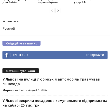
для Patriot
європейцями
удар РФ
Українська
Русский
Слідкуйте за нами :
870
Фанів
ВПОДОБАТИ
Останні публікації
У Львові на вулиці Любінській автомобіль травмував
пішохода
Марченко Ігор
-
August 6, 2026
У Львові викрили посадовця комунального підприємства
на хабарі 20 тис. грн