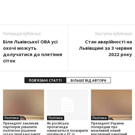
Попередні публікації
Наступна публікація
Біля Львівської ОВА усі
Стан аварійності на
охочі можуть
Львівщині за 3 червня
долучатися до плетіння
2022 року
сіток
ПОВ'ЯЗАНІ СТАТТІ
БІЛЬШЕ ВІД АВТОРА
Політика
Політика
Політика
Президент закликав
Як російська
Президент України
партнерів ухвалити
пропаганда
попередив про
політичне рішення
намагається посварити
можливий новий
щодо передачі ракет
українців у ЄС із
масований ракетний