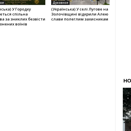
ое
Духовное
нська) У Городку
(Українська) У селі Лугове на
еться спільна
Золочівщині відкрили Алею
а за зниклих безвісти
слави полеглим захисникам
онених воїнів