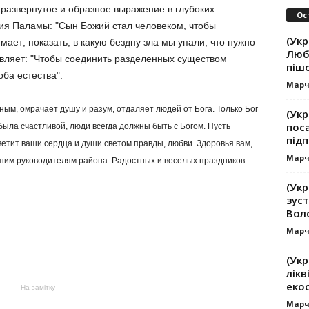
развернутое и образное выражение в глубоких
Ос
ия Паламы: "Сын Божий стал человеком, чтобы
(Укр
мает; показать, в какую бездну зла мы упали, что нужно
Люб
вляет: "Чтобы соединить разделенных существом
піш
ба естества".
Марч
ым, омрачает душу и разум, отдаляет людей от Бога. Только Бог
(Укр
пос
была счастливой, люди всегда должны быть с Богом. Пусть
підп
етит ваши сердца и души светом правды, любви. Здоровья вам,
Марч
шим руководителям района. Радостных и веселых праздников.
(Ук
зуст
Вол
Марч
(Укр
лікв
еко
На замітку
Марч