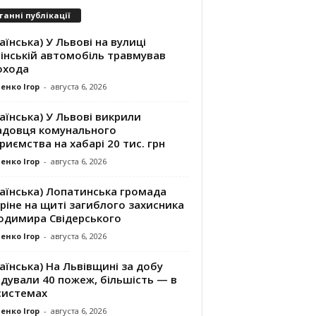
танні публікації
аїнська) У Львові на вулиці
інській автомобіль травмував
охода
енко Ігор
-
августа 6, 2026
аїнська) У Львові викрили
адовця комунального
риємства на хабарі 20 тис. грн
енко Ігор
-
августа 6, 2026
раїнська) Лопатинська громада
ріне на щиті загиблого захисника
одимира Свідерського
енко Ігор
-
августа 6, 2026
аїнська) На Львівщині за добу
ідували 40 пожеж, більшість — в
системах
енко Ігор
-
августа 6, 2026