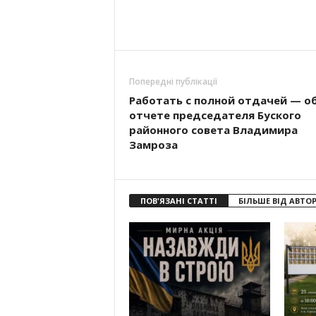
Попередні публікації
Работать с полной отдачей — о
отчете председателя Буского
районного совета Владимира
Замроза
ПОВ'ЯЗАНІ СТАТТІ
БІЛЬШЕ ВІД АВТО