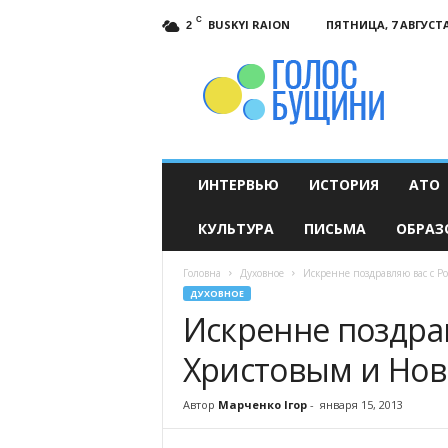
C
BUSKYI RAION
ПЯТНИЦА, 7 АВГУСТА
2
Голос
Бущини
ИНТЕРВЬЮ
ИСТОРИЯ
АТО
КУЛЬТУРА
ПИСЬМА
ОБРАЗ
Головна
Духовное
Искренне поздравляю вас с 
ДУХОВНОЕ
Искренне поздра
Христовым и Но
Автор
Марченко Ігор
-
января 15, 2013