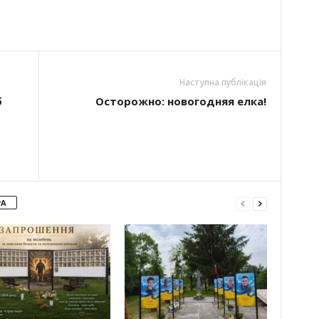
Наступна публікація
б
Осторожно: новогодняя елка!
РА