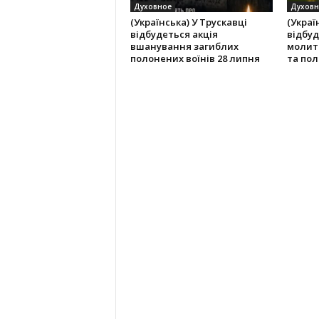
Духовное
Духовн
(Українська) У Трускавці
(Украї
відбудеться акція
відбуд
вшанування загиблих
молитв
полонених воїнів 28 липня
та пол