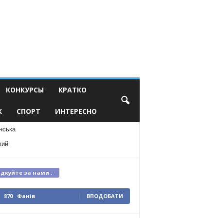
КОНКУРСЫ
КРАТКО
К
СПОРТ
ИНТЕРЕСНО
нська
кий
ідкуйте за нами :
870
Фанів
ВПОДОБАТИ