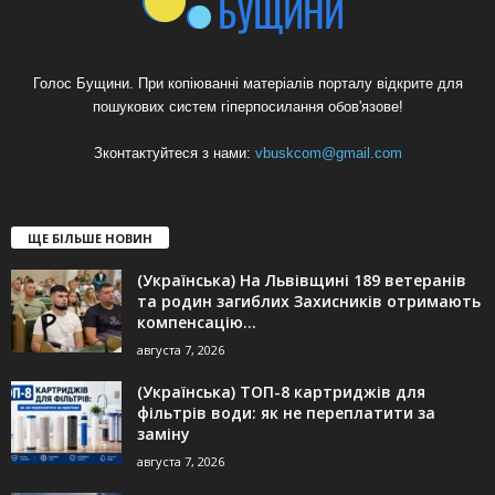
Голос Бущини. При копіюванні матеріалів порталу відкрите для
пошукових систем гіперпосилання обов'язове!
Зконтактуйтеся з нами:
vbuskcom@gmail.com
ЩЕ БІЛЬШЕ НОВИН
(Українська) На Львівщині 189 ветеранів
та родин загиблих Захисників отримають
компенсацію...
августа 7, 2026
(Українська) ТОП-8 картриджів для
фільтрів води: як не переплатити за
заміну
августа 7, 2026