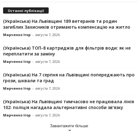
Останні публікації
(Українська) На Львівщині 189 ветеранів та родин
загиблих Захисників отримають компенсацію на житло
Марченко Ігор
-
августа 7, 2026
(Українська) ТОП-8 картриджів для фільтрів води: як не
переплатити за заміну
Марченко Ігор
-
августа 7, 2026
(Українська) На 7 серпня на Львівщині попереджають про
грози, шквали та град
Марченко Ігор
-
августа 7, 2026
(Українська) На Львівщині тимчасово не працювала лінія
102: поліція нагадала альтернативні способи зв’язку
Марченко Ігор
-
августа 7, 2026
Завантажити більше