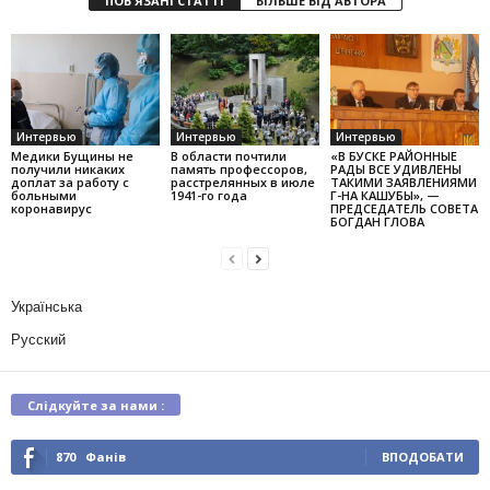
ПОВ'ЯЗАНІ СТАТТІ
БІЛЬШЕ ВІД АВТОРА
Интервью
Интервью
Интервью
Медики Бущины не
В области почтили
«В БУСКЕ РАЙОННЫЕ
получили никаких
память профессоров,
РАДЫ ВСЕ УДИВЛЕНЫ
доплат за работу с
расстрелянных в июле
ТАКИМИ ЗАЯВЛЕНИЯМИ
больными
1941-го года
Г-НА КАШУБЫ», —
коронавирус
ПРЕДСЕДАТЕЛЬ СОВЕТА
БОГДАН ГЛОВА
Українська
Русский
Слідкуйте за нами :
870
Фанів
ВПОДОБАТИ