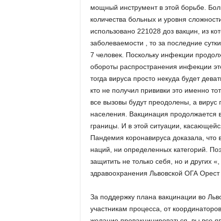
мощный инструмент в этой борьбе. Бо
количества больных и уровня сложност
использовано 221028 доз вакцин, из ко
заболеваемости , то за последние сутк
7 человек. Поскольку инфекции продо
обороты распространения инфекции это
тогда вируса просто некуда будет деват
кто не получил прививки это именно т
все вызовы будут преодолены, а вирус
населения. Вакцинация продолжается в
границы. И в этой ситуации, касающей
Пандемия коронавируса доказала, что 
наций, ни определенных категорий. Поэ
защитить не только себя, но и других 
здравоохранения Львовской ОГА Орест
За поддержку плана вакцинации во Льв
участникам процесса, от координаторов 
желание провакцинироваться, вы все