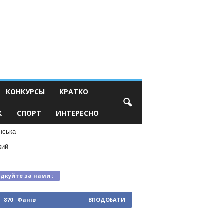
КОНКУРСЫ
КРАТКО
К
СПОРТ
ИНТЕРЕСНО
нська
кий
ідкуйте за нами :
870
Фанів
ВПОДОБАТИ