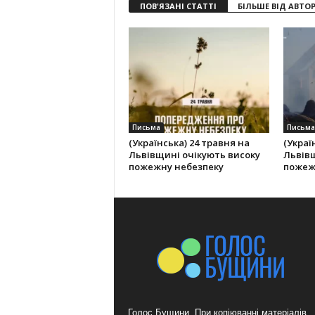
ПОВ'ЯЗАНІ СТАТТІ
БІЛЬШЕ ВІД АВТО
Письма
Письма
(Українська) 24 травня на
(Украї
Львівщині очікують високу
Львівщ
пожежну небезпеку
пожеж
Голос Бущини. При копіюванні матеріалів