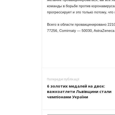
команды в борьбе против коронавирус
прогрессирует и это только потому, что
Всего в области провакцинировано 2210
77256, Comirnaty — 50030, AstraZeneca
Попередні публікації
6 золотих медалей на двох:
важкоатлети Львівщини стали
чемпіонами України