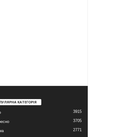
ПУЛЯРНА КАТЕГОРІЯ
3915
о
3705
ресно
2771
ма