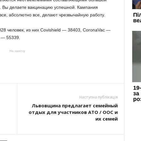
а. Вы делаете вакцинацию успешной. Кампания
 все, абсолютно все, делают чрезвычайную работу.
28 человек, из них Covishield — 38403, CoronaVac —
 — 55339.
На замітку
Наступна публікація
Львовщина предлагает семейный
отдых для участников АТО / ООС и
их семей