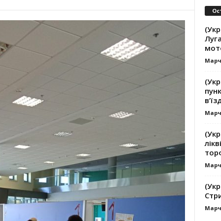
Ос
(Укр
Луга
мот
Марч
(Укр
пунк
в’їз
Марч
(Укр
лікв
тор
Марч
(Укр
Стр
Марч