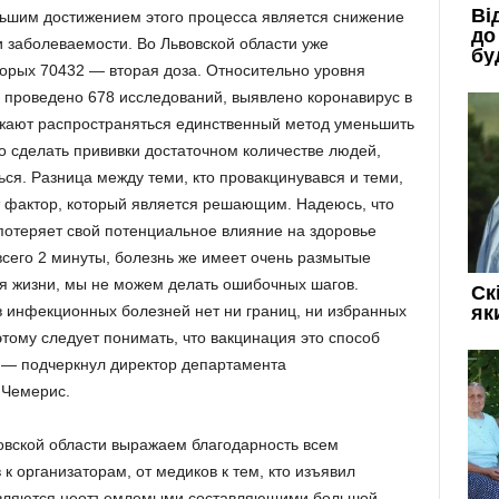
льшим достижением этого процесса является снижение
и заболеваемости. Во Львовской области уже
торых 70432 — вторая доза. Относительно уровня
и проведено 678 исследований, выявлено коронавирус в
лжают распространяться единственный метод уменьшить
 сделать прививки достаточном количестве людей,
ься. Разница между теми, кто провакцинувався и теми,
от фактор, который является решающим. Надеюсь, что
 потеряет свой потенциальное влияние на здоровье
сего 2 минуты, болезнь же имеет очень размытые
ся жизни, мы не можем делать ошибочных шагов.
в инфекционных болезней нет ни границ, ни избранных
тому следует понимать, что вакцинация это способ
«, — подчеркнул директор департамента
 Чемерис.
овской области выражаем благодарность всем
к организаторам, от медиков к тем, кто изъявил
 являются неотъемлемыми составляющими большой