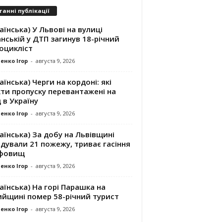
танні публікації
аїнська) У Львові на вулиці
нській у ДТП загинув 18-річний
оцикліст
енко Ігор
-
августа 9, 2026
аїнська) Черги на кордоні: які
ти пропуску перевантажені на
д в Україну
енко Ігор
-
августа 9, 2026
аїнська) За добу на Львівщині
ідували 21 пожежу, триває гасіння
фовищ
енко Ігор
-
августа 9, 2026
аїнська) На горі Парашка на
ийщині помер 58-річний турист
енко Ігор
-
августа 9, 2026