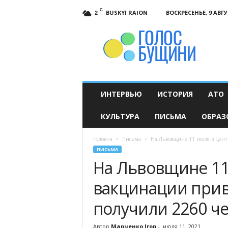
C
BUSKYI RAION
ВОСКРЕСЕНЬЕ, 9 АВГУ
2
Голос
Бущини
ИНТЕРВЬЮ
ИСТОРИЯ
АТО
КУЛЬТУРА
ПИСЬМА
ОБРАЗ
Головна
Письма
На Львовщине 11 июля в Цент
ПИСЬМА
На Львовщине 11
вакцинации прив
получили 2260 ч
Автор
Марченко Ігор
-
июля 11, 2021