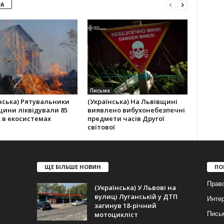
РА
Письма
нська) Рятувальники
(Українська) На Львівщині
ини ліквідували 85
виявлено вибухонебезпечні
 в екосистемах
предмети часів Другої
світової
ЩЕ БІЛЬШЕ НОВИН
ПО
Прав
(Українська) У Львові на
вулиці Луганській у ДТП
Инте
загинув 18-річний
мотоцикліст
Пись