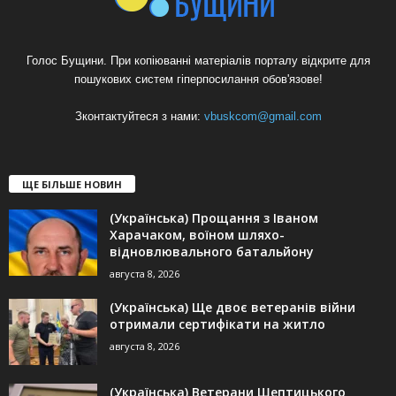
Голос Бущини. При копіюванні матеріалів порталу відкрите для
пошукових систем гіперпосилання обов'язове!
Зконтактуйтеся з нами:
vbuskcom@gmail.com
ЩЕ БІЛЬШЕ НОВИН
(Українська) Прощання з Іваном
Харачаком, воїном шляхо-
відновлювального батальйону
августа 8, 2026
(Українська) Ще двоє ветеранів війни
отримали сертифікати на житло
августа 8, 2026
(Українська) Ветерани Шептицького