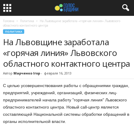
Головна
Политика
На Львовщине заработала «горячая линия» Львовского
областного контактного центра
ПОЛИТИКА
На Львовщине заработала
«горячая линия» Львовского
областного контактного центра
Автор
Марченко Ігор
-
февраля 16, 2013
С целью усовершенствования работы
с обращениями граждан
,
предприятий
,
учреждений
,
организаций
,
физических лиц-
предпринимателей
начала работу
"горячая линия"
Львовского
областного
контактного центра.
Новый
call
-центр является
составляющей Национальной
системы обработки
обращений в
органы
исполнительной власти.