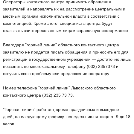
Операторы контактного центра
принимать обращения
заявителей и
направлять
их на рассмотрение
центральным и
местным
органам
исполнительной власти в соответствии
с
компетенцией.
Кроме этого
,
специалисты центра
будут
оказывать
заинтересованным лицам
справочную информацию.
Благодаря "
горячей линии
" областного
контактного центра
заявителю не
придется писать
обращения и
приносить его
для
регистрации в
государственном учреждении
— достаточно
лишь
позвонить
по многоканальному телефону
(032) 2357373
и
озвучить
свою проблему
или предложение
оператору.
Номер телефона "
горячей линии"
Львовского областного
контактного
центра (
032) 235
73 73
.
"Горячая линия
" работает
,
кроме праздничных
и выходных
дней
,
по следующему графику:
понедельник-пятница
от 9 до
18
часов.