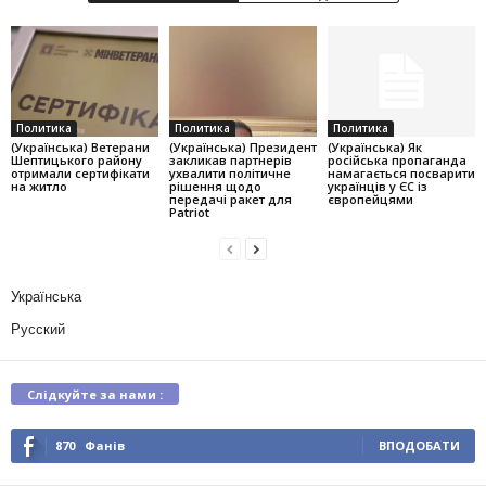
Политика
Политика
Политика
(Українська) Ветерани
(Українська) Президент
(Українська) Як
Шептицького району
закликав партнерів
російська пропаганда
отримали сертифікати
ухвалити політичне
намагається посварити
на житло
рішення щодо
українців у ЄС із
передачі ракет для
європейцями
Patriot
Українська
Русский
Слідкуйте за нами :
870
Фанів
ВПОДОБАТИ