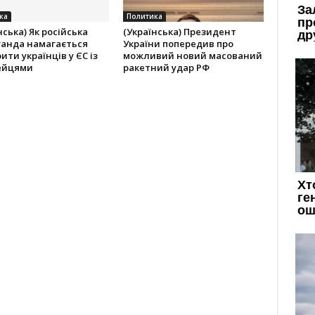
ка
Политика
нська) Як російська
(Українська) Президент
ганда намагається
України попередив про
ити українців у ЄС із
можливий новий масований
ейцями
ракетний удар РФ