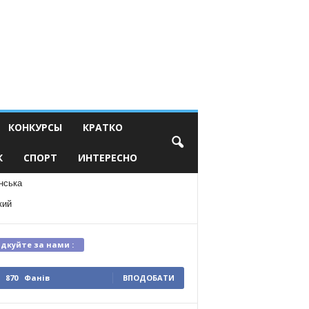
КОНКУРСЫ
КРАТКО
К
СПОРТ
ИНТЕРЕСНО
нська
кий
ідкуйте за нами :
870
Фанів
ВПОДОБАТИ