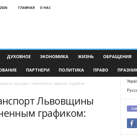
2026
ГЛАВНАЯ
О НАС
ДУХОВНОЕ
ЭКОНОМИКА
ЖИЗНЬ
ОБРАЩЕНИЯ
ОВАНИЕ
ПАРТНЕРИ
ПОЛИТИКА
ПРАВО
ПРАЗНИ
Украї
овщины курсирует с измененным графиком: подробнее
Русс
анспорт Львовщины
Сл
ененным графиком: