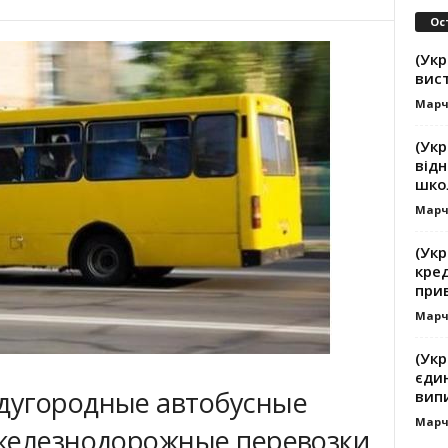
Ос
(Укр
вист
Марч
(Укр
від
школ
Марч
(Ук
кре
при
Марч
(Укр
єдин
дугородные автобусные
випи
Марч
 железнодорожные перевозки