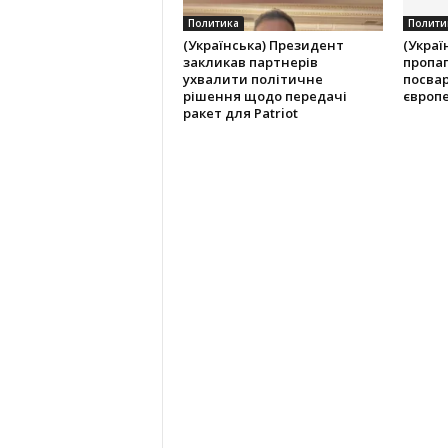
Политика
Полити
(Українська) Президент
(Украї
закликав партнерів
пропа
ухвалити політичне
посвар
рішення щодо передачі
європ
ракет для Patriot