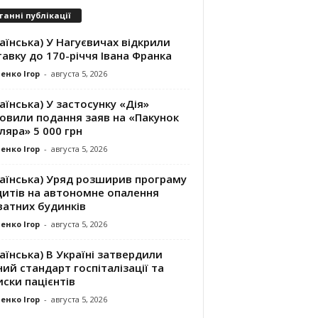
танні публікації
аїнська) У Нагуєвичах відкрили
авку до 170-річчя Івана Франка
енко Ігор
-
августа 5, 2026
аїнська) У застосунку «Дія»
новили подання заяв на «Пакунок
яра» 5 000 грн
енко Ігор
-
августа 5, 2026
раїнська) Уряд розширив програму
дитів на автономне опалення
ватних будинків
енко Ігор
-
августа 5, 2026
аїнська) В Україні затвердили
ий стандарт госпіталізації та
ски пацієнтів
енко Ігор
-
августа 5, 2026