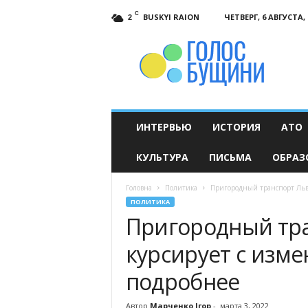
C
BUSKYI RAION
ЧЕТВЕРГ, 6 АВГУСТА, 
2
Голос
Бущини
ИНТЕРВЬЮ
ИСТОРИЯ
АТО
КУЛЬТУРА
ПИСЬМА
ОБРАЗ
Головна
Политика
Пригородный транспорт Льв
ПОЛИТИКА
Пригородный тр
курсирует с изм
подробнее
Автор
Марченко Ігор
-
марта 3, 2022