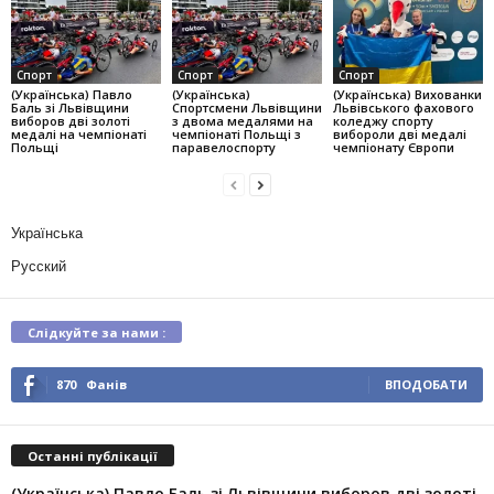
Спорт
Спорт
Спорт
(Українська) Павло
(Українська)
(Українська) Вихованки
Баль зі Львівщини
Спортсмени Львівщини
Львівського фахового
виборов дві золоті
з двома медалями на
коледжу спорту
медалі на чемпіонаті
чемпіонаті Польщі з
вибороли дві медалі
Польщі
паравелоспорту
чемпіонату Європи
Українська
Русский
Слідкуйте за нами :
870
Фанів
ВПОДОБАТИ
Останні публікації
(Українська) Павло Баль зі Львівщини виборов дві золоті