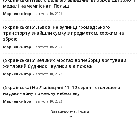
медалі на чемпіонаті Польщі
Марченко Ігор
-
августа 10, 2026
(Українська) У Львові на зупинці громадського
транспорту знайшли сумку з предметом, схожим на
зброю
Марченко Ігор
-
августа 10, 2026
(Українська) У Великих Мостах вогнеборці врятували
житловий будинок і вулики від пожежі
Марченко Ігор
-
августа 10, 2026
(Українська) На Львівщині 11–12 серпня оголошено
надзвичайну пожежну небезпеку
Марченко Ігор
-
августа 10, 2026
Завантажити більше