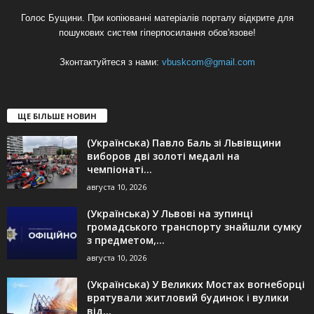
Голос Бущини. При копіюванні матеріалів порталу відкрите для
пошукових систем гіперпосилання обов'язове!
Зконтактуйтеся з нами:
vbuskcom@gmail.com
ЩЕ БІЛЬШЕ НОВИН
(Українська) Павло Баль зі Львівщини
виборов дві золоті медалі на
чемпіонаті...
августа 10, 2026
(Українська) У Львові на зупинці
громадського транспорту знайшли сумку
з предметом,...
августа 10, 2026
(Українська) У Великих Мостах вогнеборці
врятували житловий будинок і вулики
від...