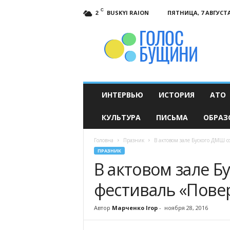
C
BUSKYI RAION
ПЯТНИЦА, 7 АВГУСТА
2
Голос
Бущини
ИНТЕРВЬЮ
ИСТОРИЯ
АТО
КУЛЬТУРА
ПИСЬМА
ОБРАЗ
Головна
Празник
В актовом зале Буского ДМШ со
ПРАЗНИК
В актовом зале Б
фестиваль «Повер
Автор
Марченко Ігор
-
ноября 28, 2016