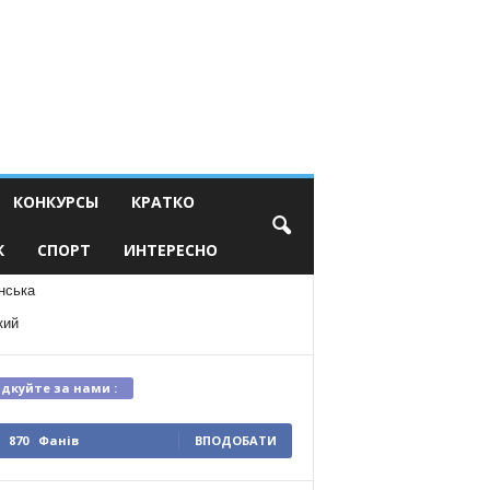
КОНКУРСЫ
КРАТКО
К
СПОРТ
ИНТЕРЕСНО
нська
кий
ідкуйте за нами :
870
Фанів
ВПОДОБАТИ