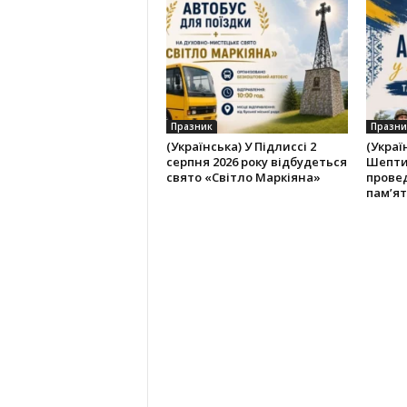
Празник
Празни
(Українська) У Підлиссі 2
(Украї
серпня 2026 року відбудеться
Шепти
свято «Світло Маркіяна»
провед
пам’ят