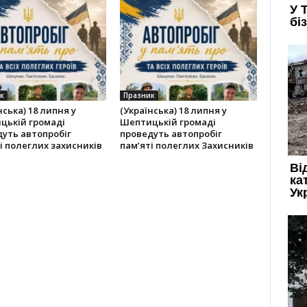
к
Празник
нська) 18 липня у
(Українська) 18 липня у
цькій громаді
Шептицькій громаді
уть автопробіг
проведуть автопробіг
і полеглих захисників
пам’яті полеглих Захисників