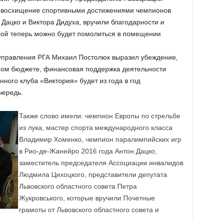
е восхищение спортивными достижениями чемпионов
Дацко и Виктора Дидуха, вручили благодарности и
рой теперь можно будет помолиться в помещении
 управления РГА Михаил Постолюк выразил убеждение,
нном бюджете, финансовая поддержка деятельности
ого клуба «Виктория» будет из года в год
чередь.
Также слово имели: чемпион Европы по стрельбе
из лука, мастер спорта международного класса
Владимир Хоменко, чемпион паралимпийских игр
в Рио-де-Жанейро 2016 года Антон Дацко,
заместитель председателя Ассоциации инвалидов
Людмила Цихоцкого, представители депутата
Львовского областного совета Петра
Жукровського, которые вручили Почетные
грамоты от Львовского областного совета и