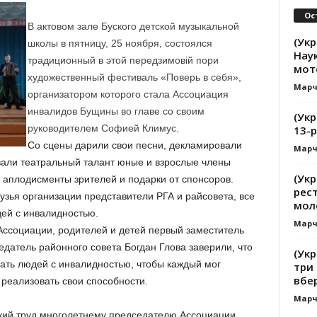
Ос
В актовом зале Буского детской музыкальной
(Укр
школы в пятницу, 25 ноября, состоялся
Нау
традиционный в этой передзимовій пори
мот
художественный фестиваль «Поверь в себя»,
Марч
организатором которого стала Ассоциация
инвалидов Бущины во главе со своим
(Укр
руководителем Софией Климус.
13-
Со сцены дарили свои песни, декламировали
Марч
вали театральный талант юные и взрослые члены
(Укр
 аплодисменты зрителей и подарки от спонсоров.
рес
узья организации представители РГА и райсовета, все
моле
дей с инвалидностью.
Марч
ссоциации, родителей и детей первый заместитель
датель районного совета Богдан Глова заверили, что
(Укр
вать людей с инвалидностью, чтобы каждый мог
три 
вбе
 реализовать свои способности.
Марч
ский труд многолетнему председателю Ассоциации