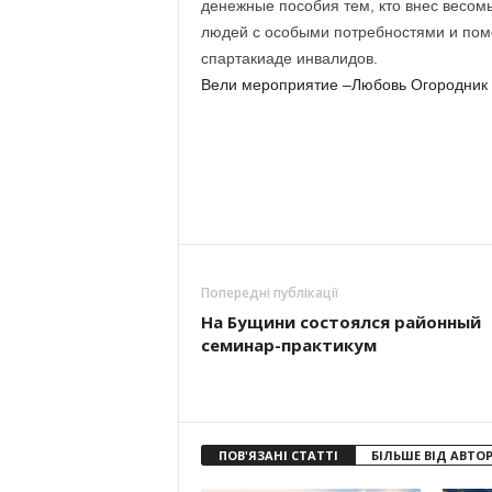
денежные пособия тем, кто внес весомы
людей с особыми потребностями и пом
спартакиаде инвалидов.
Вели мероприятие –Любовь Огородник 
Попередні публікації
На Бущини состоялся районный
семинар-практикум
ПОВ'ЯЗАНІ СТАТТІ
БІЛЬШЕ ВІД АВТО