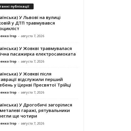
танні публікації
аїнська) У Львові на вулиці
ковій у ДТП травмувався
оцикліст
енко Ігор
-
августа 7, 2026
аїнська) У Жовкві травмувалася
річна пасажирка електросамоката
енко Ігор
-
августа 7, 2026
аїнська) У Жовкві після
таврації відслужили перший
бень у Церкві Пресвятої Трійці
енко Ігор
-
августа 7, 2026
аїнська) У Дрогобичі загорілися
металеві гаражі, рятувальники
регли ще чотири
енко Ігор
-
августа 7, 2026