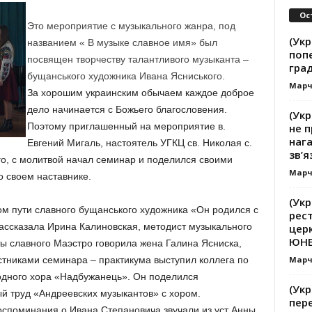
Ос
Это мероприятие с музыкального жанра, под
(Укр
названием « В музыке славное имя» был
поп
посвящен творчеству талантливого музыканта –
гра
бущанського художника Ивана Ясниського.
Марч
За хорошим украинским обычаем каждое доброе
дело начинается с Божьего благословения.
(Укр
Поэтому приглашенный на мероприятие в.
не п
наг
Евгений Мигаль, настоятель УГКЦ св. Николая с.
зв’я
го, с молитвой начал семинар и поделился своими
Марч
 своем наставнике.
(Укр
м пути славного бущанського художника «Он родился с
рест
рассказала Ирина Калиновская, методист музыкального
церк
ЮНЕС
ты славного Маэстро говорила жена Галина Ясниска,
Марч
стниками семинара – практикума выступил коллега по
одного хора «Надбужанець». Он поделился
(Укр
 труд «Андреевских музыкантов» с хором.
пер
споминания о Ивана Степановича звучали из уст Анны