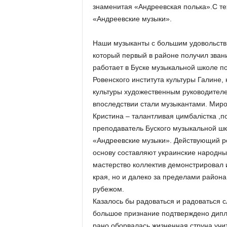
знаменитая «Андреевская полька».С те
«Андреевские музыки».
Наши музыканты с большим удовольств
который первый в районе получил зван
работает в Буске музыкальной школе п
Ровенского института культуры Галине,
культуры художественным руководителе
впоследствии стали музыкантами. Миро
Кристина – талантливая цимбалістка ,п
преподаватель Буского музыкальной шк
«Андреевские музыки». Действующий ре
основу составляют украинские народны
мастерство коллектив демонстрировал и
края, но и далеко за пределами района
рубежом.
Казалось бы радоваться и радоваться с
большое признание подтверждено дип
рано оборвалась жизненная струна уч