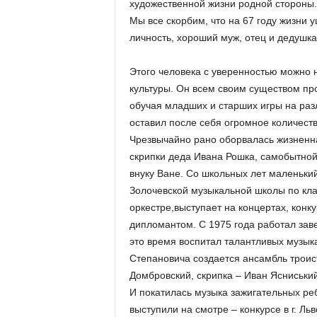
художественной жизни родной стороны
Мы все скорбим, что на 67 году жизни 
личность, хороший муж, отец и дедушка
Этого человека с уверенностью можно 
культуры. Он всем своим существом п
обучая младших и старших игры на раз
оставил после себя огромное количеств
Чрезвычайно рано оборвалась жизненна
скрипки деда Ивана Рошка, самобытной
внуку Ване. Со школьных лет маленький
Золочевской музыкальной школы по кла
оркестре,выступает на концертах, конк
дипломантом. С 1975 года работал зав
это время воспитал талантливых музык
Степановича создается ансамбль троис
Домбровский, скрипка – Иван Ясниський
И покатилась музыка зажигательных ре
выступили на смотре – конкурсе в г. Ль