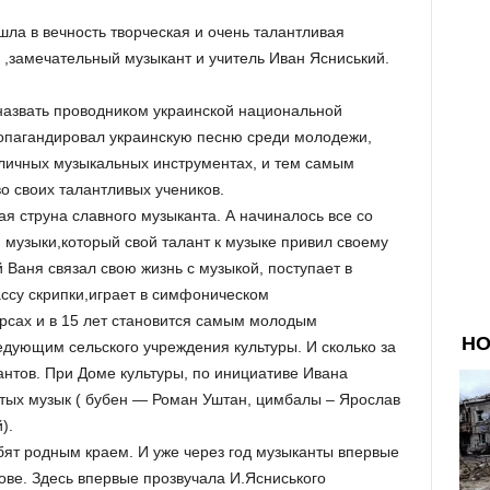
.
ушла в вечность творческая и очень талантливая
 ,замечательный музыкант и учитель Иван Ясниський.
назвать проводником украинской национальной
ропагандировал украинскую песню среди молодежи,
личных музыкальных инструментах, и тем самым
о своих талантливых учеников.
я струна славного музыканта. А начиналось все со
 музыки,который свой талант к музыке привил своему
 Ваня связал свою жизнь с музыкой, поступает в
ссу скрипки,играет в симфоническом
урсах и в 15 лет становится самым молодым
едующим сельского учреждения культуры. И сколько за
антов. При Доме культуры, по инициативе Ивана
тых музык ( бубен — Роман Уштан, цимбалы – Ярослав
).
бят родным краем. И уже через год музыканты впервые
вове. Здесь впервые прозвучала И.Ясниського