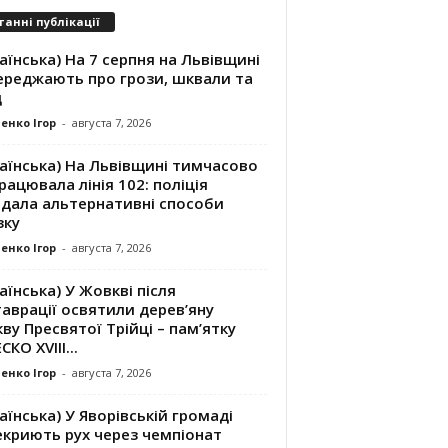
танні публікації
аїнська) На 7 серпня на Львівщині
ереджають про грози, шквали та
д
енко Ігор
-
августа 7, 2026
аїнська) На Львівщині тимчасово
рацювала лінія 102: поліція
адала альтернативні способи
зку
енко Ігор
-
августа 7, 2026
аїнська) У Жовкві після
аврації освятили дерев’яну
ву Пресвятої Трійці – пам’ятку
КО XVIII...
енко Ігор
-
августа 7, 2026
аїнська) У Яворівській громаді
екриють рух через чемпіонат