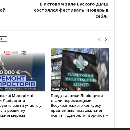
В актовом зале Буского ДМШ
вой
состоялся фестиваль «Поверь в
себя»
РА
сы
Конкурсы
нська) Молодіжні
Представники Львівщини
и Львівщини
стали переможцями
ують взяти участь у
Всеукраїнського конкурсу
сі з розвитку
працівників позашкільної
іжної мережі
освіти «Джерело творчості»