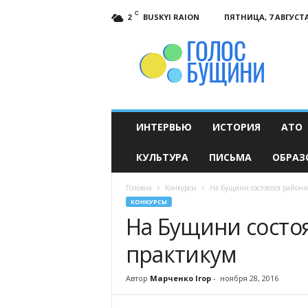
C
BUSKYI RAION
ПЯТНИЦА, 7 АВГУСТА
2
Голос
Бущини
ИНТЕРВЬЮ
ИСТОРИЯ
АТО
КУЛЬТУРА
ПИСЬМА
ОБРАЗ
Головна
Конкурсы
На Бущини состоялся район
КОНКУРСЫ
На Бущини состо
практикум
Автор
Марченко Ігор
-
ноября 28, 2016