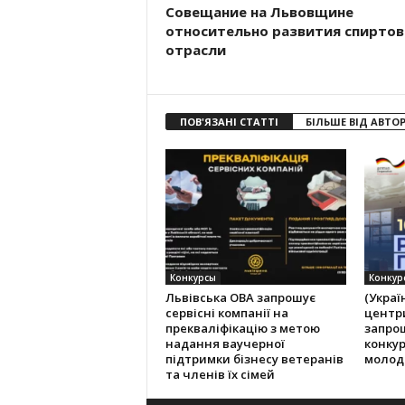
Совещание на Львовщине
относительно развития спирто
отрасли
ПОВ'ЯЗАНІ СТАТТІ
БІЛЬШЕ ВІД АВТО
Конкурсы
Конкур
Львівська ОВА запрошує
(Украї
сервісні компанії на
центр
прекваліфікацію з метою
запрош
надання ваучерної
конкур
підтримки бізнесу ветеранів
молод
та членів їх сімей