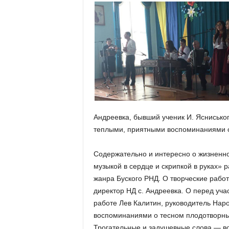
Андреевка, бывший ученик И. Яснисько
теплыми, приятными воспоминаниями о
Содержательно и интересно о жизненно
музыкой в сердце и скрипкой в руках» 
жанра Буского РНД. О творческие рабо
директор НД с. Андреевка. О перед уча
работе Лев Калитин, руководитель Нар
воспоминаниями о тесном плодотворный
Трогательные и задушевные слова — во