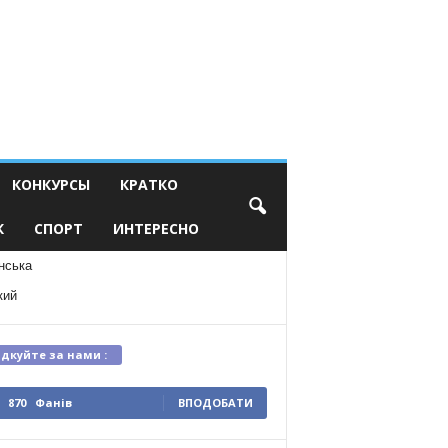
КОНКУРСЫ
КРАТКО
К
СПОРТ
ИНТЕРЕСНО
нська
кий
ідкуйте за нами :
870
Фанів
ВПОДОБАТИ