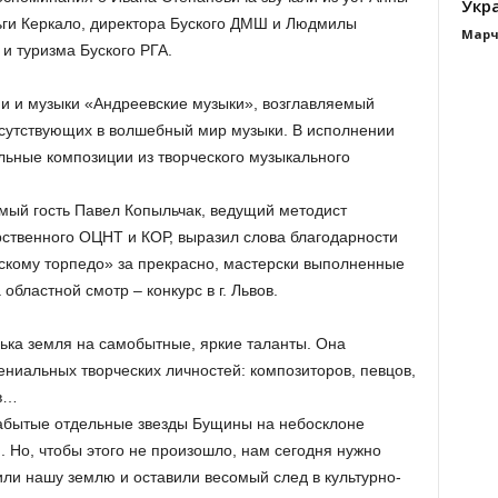
Укра
ьги Керкало, директора Буского ДМШ и Людмилы
Марч
 и туризма Буского РГА.
и и музыки «Андреевские музыки», возглавляемый
исутствующих в волшебный мир музыки. В исполнении
льные композиции из творческого музыкального
мый гость Павел Копыльчак, ведущий методист
рственного ОЦНТ и КОР, выразил слова благодарности
скому торпедо» за прекрасно, мастерски выполненные
областной смотр – конкурс в г. Львов.
ька земля на самобытные, яркие таланты. Она
ениальных творческих личностей: композиторов, певцов,
ов…
забытые отдельные звезды Бущины на небосклоне
 Но, чтобы этого не произошло, нам сегодня нужно
или нашу землю и оставили весомый след в культурно-