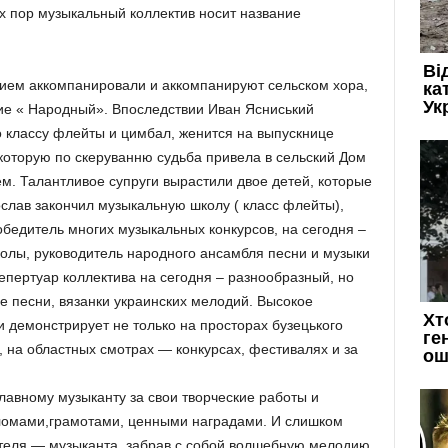
х пор музыкальный коллектив носит название
ием аккомпанировали и аккомпанируют сельском хора,
ие « Народный». Впоследствии Иван Ясниський
о классу флейты и цимбал, женится на выпускнице
 которую по скеруванню судьба привела в сельский Дом
м. Талантливое супруги вырастили двое детей, которые
слав закончил музыкальную школу ( класс флейты),
обедитель многих музыкальных конкурсов, на сегодня –
олы, руководитель народного ансамбля песни и музыки
пертуар коллектива на сегодня – разнообразный, но
е песни, вязанки украинских мелодий. Высокое
 демонстрирует не только на просторах бузецького
, на областных смотрах — конкурсах, фестивалях и за
лавному музыканту за свои творческие работы и
ломами,грамотами, ценными наградами. И слишком
ителя — музыканта, забрав с собой волшебную мелодию