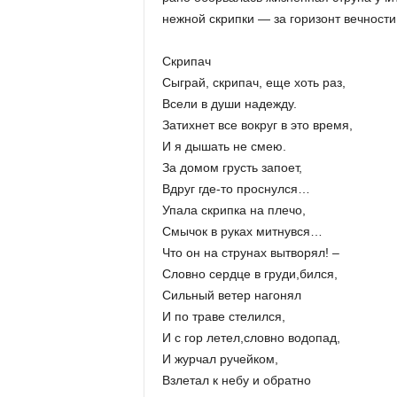
нежной скрипки — за горизонт вечности
Скрипач
Сыграй, скрипач, еще хоть раз,
Всели в души надежду.
Затихнет все вокруг в это время,
И я дышать не смею.
За домом грусть запоет,
Вдруг где-то проснулся…
Упала скрипка на плечо,
Смычок в руках митнувся…
Что он на струнах вытворял! –
Словно сердце в груди,бился,
Сильный ветер нагонял
И по траве стелился,
И с гор летел,словно водопад,
И журчал ручейком,
Взлетал к небу и обратно