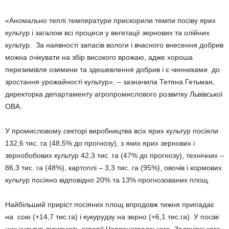
«Аномально теплі температури прискорили темпи посіву ярих
культур і загалом всі процеси у вегетації зернових та олійних
культур. За наявності запасів вологи і вчасного внесення добрив
можна очікувати на збір високого врожаю, адже хороша
перезимівля озимини та здешевлення добрив і є чинниками до
зростання урожайності культур», – зазначила Тетяна Гетьман,
директорка департаменту агропромислового розвитку Львівської
ОВА.
У промисловому секторі виробництва всіх ярих культур посіяли
132,6 тис. га (48,5% до прогнозу), з яких ярих зернових і
зернобобових культур 42,3 тис. га (47% до прогнозу), технічних –
86,3 тис. га (48%), картоплі – 3,3 тис. га (95%), овочів і кормових
культур посіяно відповідно 20% та 13% прогнозованих площ.
Найбільший приріст посіяних площ впродовж тижня припадає
на сою (+14,7 тис.га) і кукурудзу на зерно (+6,1 тис.га). У посіві
цих культур лідирують аграрії Червоноградського, Золочівського