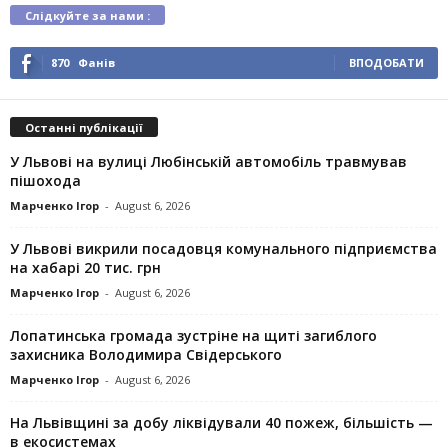
Слідкуйте за нами :
870
Фанів
ВПОДОБАТИ
Останні публікації
У Львові на вулиці Любінській автомобіль травмував
пішохода
Марченко Ігор
-
August 6, 2026
У Львові викрили посадовця комунального підприємства
на хабарі 20 тис. грн
Марченко Ігор
-
August 6, 2026
Лопатинська громада зустріне на щиті загиблого
захисника Володимира Свідерського
Марченко Ігор
-
August 6, 2026
На Львівщині за добу ліквідували 40 пожеж, більшість —
в екосистемах