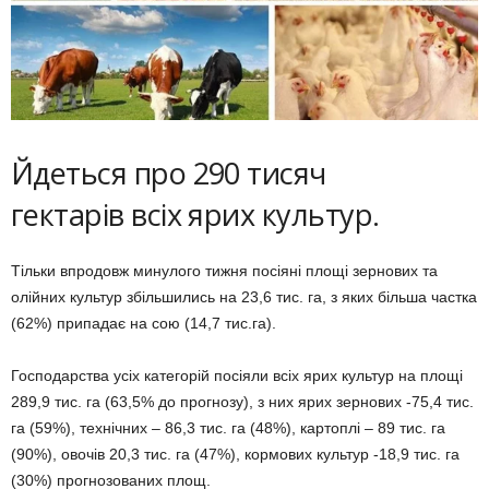
Йдеться про 290 тисяч
гектарів всіх ярих культур.
Тільки впродовж минулого тижня посіяні площі зернових та
олійних культур збільшились на 23,6 тис. га, з яких більша частка
(62%) припадає на сою (14,7 тис.га).
Господарства усіх категорій посіяли всіх ярих культур на площі
289,9 тис. га (63,5% до прогнозу), з них ярих зернових -75,4 тис.
га (59%), технічних – 86,3 тис. га (48%), картоплі – 89 тис. га
(90%), овочів 20,3 тис. га (47%), кормових культур -18,9 тис. га
(30%) прогнозованих площ.