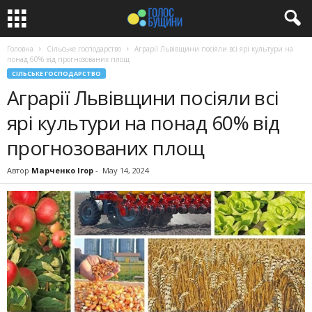
Головна
Сільське господарство
Аграрії Львівщини посіяли всі ярі культури на
понад 60% від прогнозованих площ
СІЛЬСЬКЕ ГОСПОДАРСТВО
Аграрії Львівщини посіяли всі
ярі культури на понад 60% від
прогнозованих площ
Автор
Марченко Ігор
-
May 14, 2024