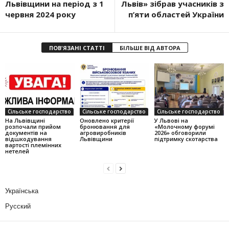
Львівщини на період з 1
Львів» зібрав учасників з
червня 2024 року
п’яти областей України
ПОВ'ЯЗАНІ СТАТТІ
БІЛЬШЕ ВІД АВТОРА
Сільське господарство
Сільське господарство
Сільське господарство
На Львівщині
Оновлено критерії
У Львові на
розпочали прийом
бронювання для
«Молочному форумі
документів на
агровиробників
2026» обговорили
відшкодування
Львівщини
підтримку скотарства
вартості племінних
нетелей
Українська
Русский