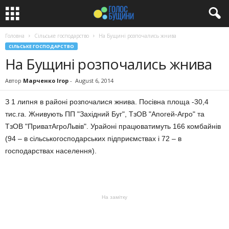
Головна
Сільське господарство
На Бущині розпочались жнива
СІЛЬСЬКЕ ГОСПОДАРСТВО
На Бущині розпочались жнива
Автор
Марченко Ігор
-
August 6, 2014
З 1 липня в районі розпочалися жнива. Посівна площа -30,4
тис.га. Жнивують ПП "Західний Буг", ТзОВ "Апогей-Агро" та
ТзОВ "ПриватАгроЛьвів". Урайоні працюватимуть 166 комбайнів
(94 – в сільськогосподарських підприємствах і 72 – в
господарствах населення).
На замітку