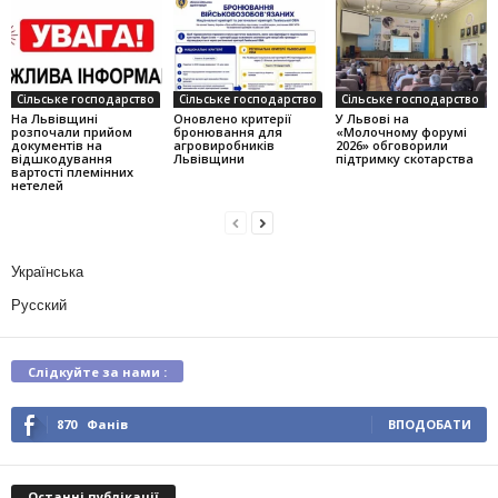
Сільське господарство
Сільське господарство
Сільське господарство
На Львівщині
Оновлено критерії
У Львові на
розпочали прийом
бронювання для
«Молочному форумі
документів на
агровиробників
2026» обговорили
відшкодування
Львівщини
підтримку скотарства
вартості племінних
нетелей
Українська
Русский
Слідкуйте за нами :
870
Фанів
ВПОДОБАТИ
Останні публікації