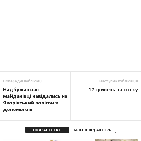
Попередні публікації
Наступна публікація
Надбужанські
17 гривень за сотку
майданівці навідались на
Яворівський полігон з
допомогою
ПОВ'ЯЗАНІ СТАТТІ
БІЛЬШЕ ВІД АВТОРА