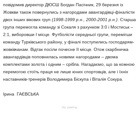
повідомив директор ДЮСШ Богдан Па­січник, 29 бе­резня із
Жовкви також по­вернулись з на­городами аван­гардівці-фіналісти
двох інших вікових груп
(1998-1999 р.н., 2000-2001 р.н.)
. Старша
група перемогла команду зі Сокаля з ра­хун­ком 3:0 і Мостиськ –
2:1, вибо­ровши І місце. Фут­болісти середньої групи, пе­ремігши
ко­манду Турківського району, у фіналі по­ступились господарям-
жовків­чанам. Від­так посіли почесне ІІ місце. Отож скарб­ничка
авангардівців попов­нилась новими наго­родами – двома
комплектами золота і одним – срібла. Нагадаємо, що за кожною
перемогою стоїть праця не лише юних спор­товців, але і їхніх
наставників-тренерів Володимира Біскупа і Віталія Сокура.
Ірина ГАЄВСЬКА
На замітку