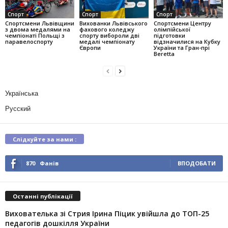
Спорт
Спорт
Спорт
Спортсмени Львівщини
Вихованки Львівського
Спортсмени Центру
з двома медалями на
фахового коледжу
олімпійської
чемпіонаті Польщі з
спорту вибороли дві
підготовки
паравелоспорту
медалі чемпіонату
відзначилися на Кубку
Європи
України та Гран-прі
Beretta
Українська
Русский
Слідкуйте за нами :
870
Фанів
ВПОДОБАТИ
Останні публікації
Вихователька зі Стрия Ірина Піцик увійшла до ТОП-25
педагогів дошкілля України