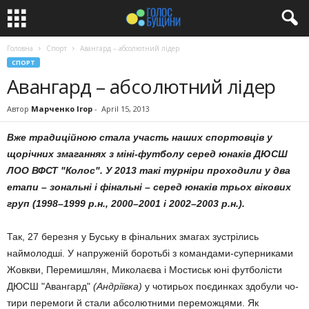
Головна
Спорт
Авангард – абсолютний лідер
СПОРТ
Авангард – абсолютний лідер
Автор
Марченко Ігор
-
April 15, 2013
Вже традиційною стала участь наших спортовців у
щорічних змаганнях з міні-футболу серед юнаків ДЮСШ
ЛОО ВФСТ "Колос". У 2013 такі турніри проходили у два
етапи – зональні і фінальні – серед юнаків трьох вікових
груп (1998–1999 р.н., 2000–2001 і 2002–2003 р.н.).
Так, 27 березня у Буську в фінальних змагах зустрілись
наймолодші. У на­пру­женій боротьбі з командами-суперни­ками
Жовкви, Перемишлян, Миколаєва і Мостиськ юні футболісти
ДЮСШ "Аван­гард"
(Андріївка)
у чотирьох поєдинках здобули чо­
тири перемоги й стали абсо­лютними пере­мож­цями. Як