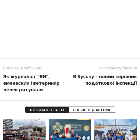
Попередні публікації
Наступна публікація
Як журналіст “ВН”,
В Буську – новий керівник
еменесник і ветеринар
податкової ін­спекції
лелек рятували
ПОВ'ЯЗАНІ СТАТТІ
БІЛЬШЕ ВІД АВТОРА