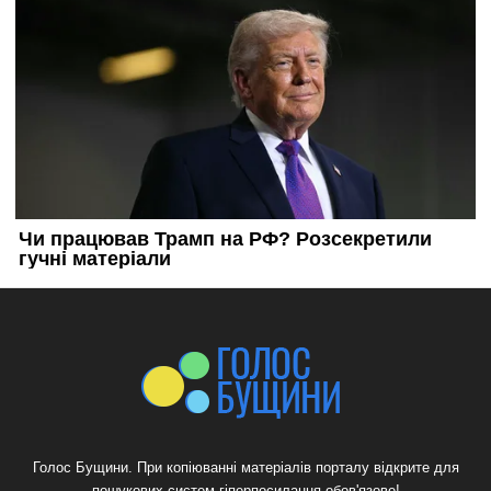
Голос Бущини. При копіюванні матеріалів порталу відкрите для
пошукових систем гіперпосилання обов'язове!