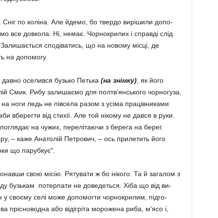
 Сніг по коліна. Але йдемо, бо твердо вирішили допо­
 все довкола. Ні, немає. Чорно­кри­лих і справді слід
 Залишається сподіватись, що на новому місці, де
ть на допомогу.
 давно оселився бузько Петька
(на знімку)
, як його
ій Смик. Рибу залишаємо для полт­в'янського чорногуза,
в на ноги ледь не півсела разом з усіма праців­никами
аби вберегти від стихії. Але той нікому не дався в руки.
о поглядає на чужих, перелітаючи з берега на берег.
ару, – каже Анатолій Петрович, – ось прилетить його
оки що парубкує".
онавши свою місію. Рятувати ж бо нікого. Та й загалом з
ду бузькам потерпати не доведеться. Хіба що від ви­
 у своєму селі мо­же до­по­могти чорнокрилим, підго­
ва прісноводна або відігріта морожена риба, м'ясо і,