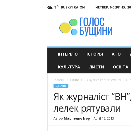
C
BUSKYI RAION
ЧЕТВЕР, 6 СЕРПНЯ, 20
3
Голос
Бущини
ІНТЕРВ’Ю
ІСТОРІЯ
АТО
КУЛЬТУРА
ЛИСТИ
ОСВІТА
Головна
Цікаво
Як журналіст “ВН”, еменесник і 
ЦІКАВО
Як журналіст “ВН
лелек рятували
Автор
Марченко Ігор
-
April 15, 2013