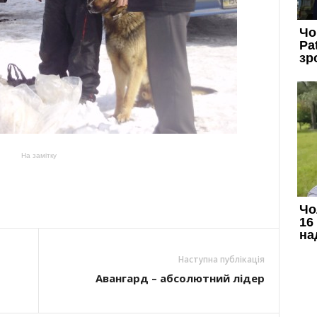
На замітку
Наступна публікація
Авангард – абсолютний лідер