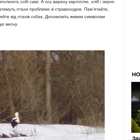
по­люють собі самі. А ось варену кар­топлю, хліб і зерно
тимуть птахи проблеми зі стравоходом. Пам'ятайте,
ганяйте від птахів собак. Допо­можіть живим сим­волам
цю весну.