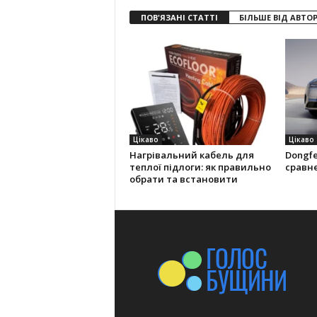
ПОВ'ЯЗАНІ СТАТТІ
БІЛЬШЕ ВІД АВТО
Цікаво
Цікаво
Нагрівальний кабель для
Dongfe
теплої підлоги: як правильно
сравн
обрати та встановити