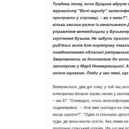
Тиждень тому, коли Бущина вдруге о
журналісту "Волі народу" зателефон
пролунало у слухавці, – ви з нами?"
кілька хвилин разом із начальником 
управління ветмедицини у Буському
скупчення бузьків. Не забули прихо
риб'ячих голів для порятунку птахів
повідомленням обласної рятувальної
Звертаємось за допомогою до голови
запитуємо у Марії Невмержицької. А 
селом шукаємо. Люди у нас такі, що
Виявляється, два дні тому, у той час,к
елек­трички бачили зграю лелек у заплав
– аж 37. "Очевидно, хтось зателе­фонува
лодимирівна. – Але вже сьогодні на то
місце шукати?". "Один із сільських де­пу
туди, де вони могли осісти, без лижів не
пропонує сільський голова. На що ми п