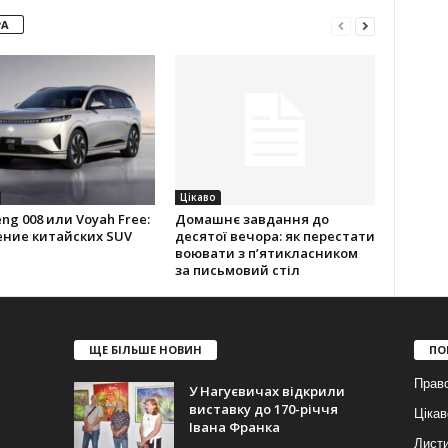
РА
Цікаво
ng 008 или Voyah Free:
Домашнє завдання до
ение китайских SUV
десятої вечора: як перестати
воювати з п’ятикласником
за письмовий стіл
ЩЕ БІЛЬШЕ НОВИН
ПО
Прав
У Нагуєвичах відкрили
виставку до 170-річчя
Цікав
Івана Франка
Лист