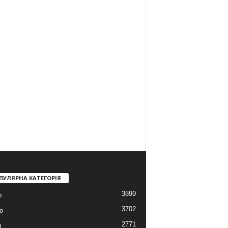
ПУЛЯРНА КАТЕГОРІЯ
3899
о
3702
о
2771
и