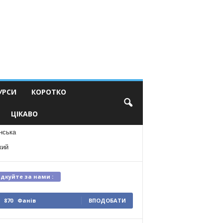
УРСИ
КОРОТКО
ЦІКАВО
нська
кий
ідкуйте за нами :
870
Фанів
ВПОДОБАТИ