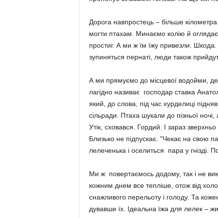
Дорога навпростець – більше кілометра.
могти птахам. Минаємо колію й оглядаємо
простиг. А ми ж їм їжу привезли. Шкода.
зупиняться пер­наті, люди також прийду
А ми прямуємо до місцевої водойми, де
лагідно називає господар ставка Анатол
який, до слова, під час хурделиці підня
сільради. Птаха шукали до пізньої ночі, 
Утік, сховався. Гордий. І зараз зверхнь
Близько не під­пускає. "Чекає на свою п
лелеченька і оселиться пара у гнізді. П
Ми ж повер­таємось додому, так і не вик
кожним днем все тепліше, отож від холо
снажливого перельоту і голоду. Та кожен
дувавши їх. Ідеальна їжа для лелек – жи