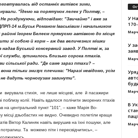
говтувалась від останніх витівок зими,
Ос
ували. "Їдемо на порятунок лелек у Полтву, –
У На
. Не роздумуючи, відповідаю: "Звичайно" і вже за
170-
ДПРП-14 м.Буськ Романом Іваськівим і начальником
Марч
 районі Ігорем Белеєм прямуємо автівкою до місця
пити зі собою й корм – аж два величезних мішки
У за
 надав Буський консервний завод. У Полтві ж, за
заяв
 служби, зупинилось близько сорока птахів.
Марч
 сільської ради. "Де саме зараз птахи? –
вона тільки знизує плечима: "Наразі невідомо, усім
Уря
авт
 не дадуть чорногузам загинути".
буд
Марч
оли вирувала стихія, не ли­ше місцеві, але й пасажири
і поблизу колії. Навіть вдалося полічити зморених птахів
В Ук
в на цент­раль­ний пункт "101", – каже Марія Во­
стан
му місці дзьобастих не видно. Очевидно полетіли краще
паці
татів Віктор Калиняк навіть вирушив на їхні пошуки, але
Марч
 по­трапиш. Та можемо піти і пересвід­читись», –
огоджуємось.