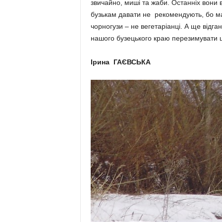
звичайно, миші та жаби. Останніх вони в
бузькам давати не рекомендують, бо ма
чор­но­гузи – не веге­таріанці. А ще від
нашого бузецького краю перезимувати 
Ірина ГАЄВСЬКА