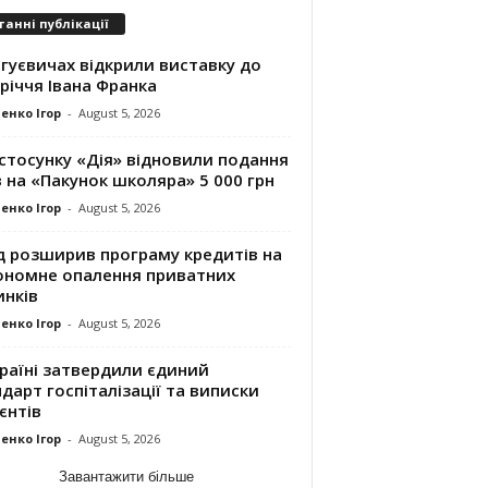
танні публікації
гуєвичах відкрили виставку до
річчя Івана Франка
енко Ігор
-
August 5, 2026
стосунку «Дія» відновили подання
 на «Пакунок школяра» 5 000 грн
енко Ігор
-
August 5, 2026
д розширив програму кредитів на
ономне опалення приватних
инків
енко Ігор
-
August 5, 2026
раїні затвердили єдиний
дарт госпіталізації та виписки
єнтів
енко Ігор
-
August 5, 2026
Завантажити більше