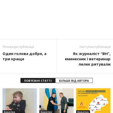
Попередні публікації
Наступна публікація
Один голова добре, а
Як журналіст “ВН”,
три краще
еменесник і ветеринар
лелек рятували
ПОВ'ЯЗАНІ СТАТТІ
БІЛЬШЕ ВІД АВТОРА
Коротко
Коротко
Коротко