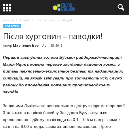
Головна
Коротко
Після хуртовин – паводки!
КОРОТКО
Після хуртовин – паводки!
Автор
Марченко Ігор
-
April 15, 2013
Перший заступник голови Буської райдержадміністрації
Марія Яцик провела чергове засідання районної комісії з
питань техногенно-екологічної безпеки та надзвичайних
ситуацій, на якому звітували про готовність усіх служб
району до проведення можливих протипаводкових
заходів.
За даними Львівського регіонального центру з гідрометеорології
3 та 4 квітня на ріках басейну Західного Бугу очікується
продовження підйому рівнів води на 0,1 – 0,5 м над рівнями 2
квітня на 8.00 з подальшим затопленням заплав. Проте