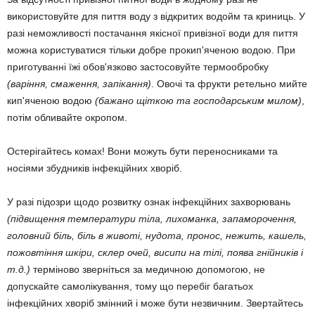
використовуйте для пиття воду з відкритих водойм та криниць. У
разі неможливості постачання якісної привізної води для пиття
можна користуватися тільки добре прокип'яченою водою. При
приготуванні їжі обов'язково застосовуйте термообробку
(варіння, смаження, запікання)
. Овочі та фрукти ретельно мийте
кип'яченою водою
(бажано щіткою та господарським милом)
,
потім обливайте окропом.
Остерігайтесь комах! Вони можуть бути переносниками та
носіями збудників інфекційних хворіб.
У разі підозри щодо розвитку ознак інфекційних захворювань
(підвищення температури тіла, лихоманка, запаморочення,
головний біль, біль в животі, нудота, пронос, нежить, кашель,
пожовтіння шкіри, склер очей, висипи на тілі, поява гнійників і
т.д.)
терміново зверніться за медичною допомогою, не
допускайте самолікування, тому що перебіг багатьох
інфекційних хворіб змінний і може бути незвичним. Звертайтесь