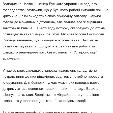
Володимир Чапля, інженер Бусь­кого управління водного
господарства, зауважив, що у Буському районі ситуація поки не
критична – ріки виходять в свою природну заплаву. Служба
готова до можливих підтоплень, але палива все ж вирішили
заготовити більше. І в місті воду потроху скеровують до стоків,
розчищають каналізаційні решітки. Міський голова Ростислав
Сліпець запевнив, що ситуація контрольована. Натомість
рятівники зауважили, що для їх ефективнішої роботи та
швидкого реагування потрібні мотопомпи. Усі пропозиції
врахували.
У навчальних закладах є загроза підтоплень колодязів та
потрапляння до них підшкірних вод, тому потрібно провести
хлорування. Для безпеки під час можливих паводків варто
дотримуватись основних правил гігієни, – нагадує Василь
Шевчук, начальник Бродівського міжрайонного управління
головного управління державної санепідемстанції.
За відсутності привізної питної води в жодному разі не