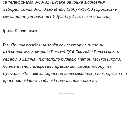
за телефонами 3-00-92
(Буське районне відділення
лабораторних досліджень)
або (266) 4-30-53
(Бродівське
міжрайонне управління ГУ ДСЕС у Львівській області).
Ірина Корчинська
Р.s.
Як нам повідомив завідувач сектору з питань
надзвичайних ситуацій Буської РДА Геннадій Булавенко, у
середу, 3 квітня, підтопило будівлю Петричівської школи.
Оперативно спрацювали працівники райавтодору та
Буського УВГ, які за сприяння голів місцевих рад Андріївки та
Красного відвели воду від навчального закладу.
На замітку