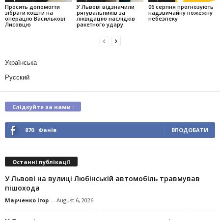
Просять допомогти
У Львові відзначили
06 серпня прогнозують
зібрати кошти на
рятувальників за
надзвичайну пожежну
операцію Василькові
ліквідацію наслідків
небезпеку
Лисовцю
ракетного удару
Українська
Русский
Слідкуйте за нами :
870
Фанів
ВПОДОБАТИ
Останні публікації
У Львові на вулиці Любінській автомобіль травмував
пішохода
Марченко Ігор
-
August 6, 2026