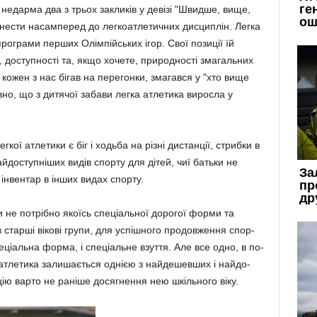
недарма два з трьох закликів у девізі "Швидше, вище,
нести насамперед до легкоатле­тичних дисциплін. Легка
рограми перших Олім­пійських ігор. Свої позиції їй
 доступності та, якщо хочете, природності зма­гальних
, кожен з нас бігав на перегонки, змагався у "хто вище
вно, що з дитячої забави легка атлетика виросла у
ої атлетики є біг і ходьба на різні дистанції, стрибки в
айдоступніших видів спорту для дітей, чиї батьки не
нвентар в інших видах спорту.
 не потрібно якоїсь спеціальної дорогої форми та
 старші вікові групи, для успішного продовження спор­
еціальна форма, і спе­ці­альне взуття. Але все одно, в по­
 атлетика залишається однією з найдешевших і найдо­
кцію варто не раніше досяг­нення нею шкільного віку.