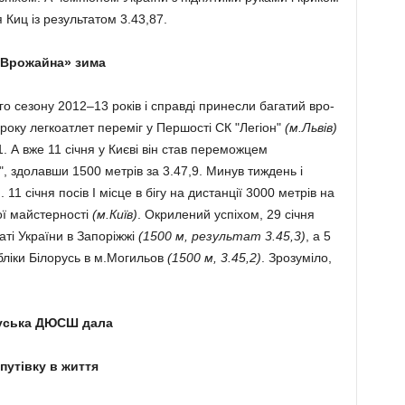
Киц із ре­зультатом 3.43,87.
«Врожайна» зима
 сезону 2012–13 років і справді принесли багатий вро­
 року легкоатлет переміг у Першості СК "Легіон"
(м.Львів)
. А вже 11 січ­ня у Києві він став переможцем
и", здолавши 1500 метрів за 3.47,9. Минув тиждень і
 11 січня посів І місце в бігу на дистанції 3000 метрів на
ої майстерності
(м.Ки­їв)
. Окрилений успіхом, 29 січня
ті України в Запоріжжі
(1500 м, результат 3.45,3)
, а 5
бліки Білорусь в м.Моги­льов
(1500 м, 3.45,2)
. Зрозумі­ло,
уська ДЮСШ дала
путівку в життя