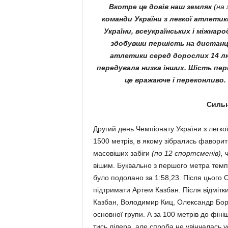
Вкотре це довів наш земляк
(на 
команди України з легкої атлети
України, всеукраїнських і міжнарод
здобувши першість на дистанці
атлетики серед дорослих 14 лю
передувала низка інших. Шість пер
це вражаюче і переконливо.
Сильн
Другий день Чемпіонату Ук­раїни з легкої
1500 метрів, в якому зібра­лись фаворит
масовіших забіги
(по 12 спорт­сменів),
ч
вішим. Буквально з пер­шого метра темп
було подолано за 1:58,23. Після цього
підтримати Артем Казбан. Після відмітки
Казбан, Володимир Киц, Олек­сандр Бори
основної групи. А за 100 метрів до фіні
тись лідера, але спроба не увін­чалась 