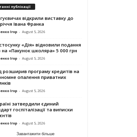
танні публікації
гуєвичах відкрили виставку до
річчя Івана Франка
енко Ігор
-
August 5, 2026
стосунку «Дія» відновили подання
 на «Пакунок школяра» 5 000 грн
енко Ігор
-
August 5, 2026
д розширив програму кредитів на
ономне опалення приватних
инків
енко Ігор
-
August 5, 2026
раїні затвердили єдиний
дарт госпіталізації та виписки
єнтів
енко Ігор
-
August 5, 2026
Завантажити більше