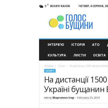
C
BUSKYI RAION
ЧЕТВЕР, 6 СЕРПНЯ, 20
3
Голос
Бущини
ІНТЕРВ’Ю
ІСТОРІЯ
АТО
КУЛЬТУРА
ЛИСТИ
ОСВІТА
Головна
Спорт
На дистанції 1500 метрів най
СПОРТ
На дистанції 150
Україні бущанин
Автор
Марченко Ігор
-
February 25, 2013