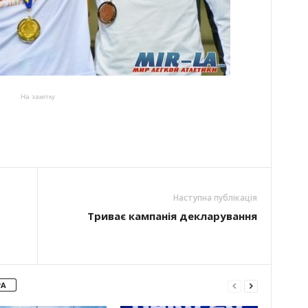
На замітку
Наступна публікація
Триває кампанія декларування
РА