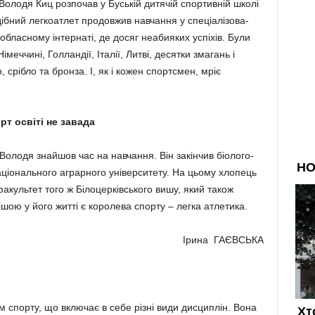
Володя Киц розпочав у Буській дитячій спортивній школі
ібний легко­атлет про­довжив навчання у спе­ціалі­зо­ва­
 обласному інтернаті, де досяг неабияких успіхів. Були
меччині, Голландії, Італії, Литві, десятки змагань і
, срібло та бронза. І, як і кожен спортсмен, мріє
рт освіті не завада
Володя знайшов час на навчання. Він закінчив бі­олого-
аціонального аграр­ного університету. На цьому хло­пець
акуль­тет того ж Білоцерківського вишу, який також
шою у його житті є королева спорту – легка атлетика.
Ірина ГАЄВСЬКА
м спорту, що включає в себе різні види дисциплін. Вона