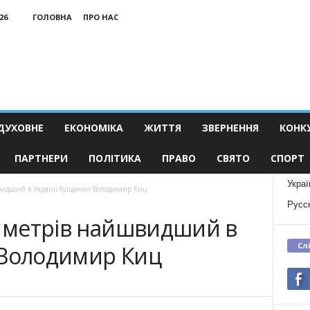
26
ГОЛОВНА
ПРО НАС
ДУХОВНЕ
ЕКОНОМІКА
ЖИТТЯ
ЗВЕРНЕННЯ
КОНК
ПАРТНЕРИ
ПОЛІТИКА
ПРАВО
СВЯТО
СПОРТ
Украї
швидший в Україні бущанин Володимир Киц
Русс
0 метрів найшвидший в
Сл
 Володимир Киц