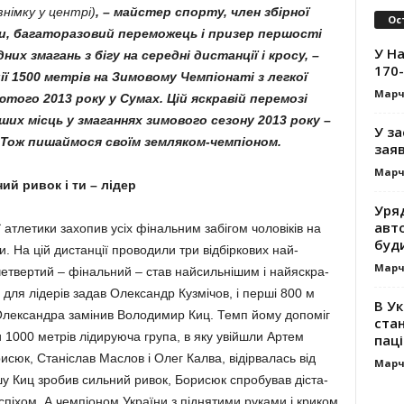
знімку у центрі)
, – майстер спорту, член збірної
Ос
ки, багаторазовий переможець і призер першості
У На
них змагань з бігу на середні дистанції і кросу, –
170-
ї 1500 метрів на Зимовому Чемпіонаті з легкої
Марч
того 2013 року у Сумах. Цій яскравій перемозі
ших місць у змаганнях зимового сезону 2013 року –
У за
 Тож пишаймося своїм земляком-чемпіоном.
заяв
Марч
ий ривок і ти – лідер
Уря
авт
 атлетики захо­пив усіх фінальним забігом чоловіків на
буд
и. На цій дистанції проводили три відбіркових най­
Марч
етвертий – фіналь­ний – став найсиль­ні­шим і най­яскра­
 для лідерів задав Олександр Кузмічов, і перші 800 м
В Ук
 Олександра замінив Володимир Киц. Темп йому до­поміг
стан
 1000 метрів лі­ди­руюча група, в яку увійшли Артем
паці
сюк, Станіслав Мас­лов і Олег Калва, відірвалась від
Марч
шу Киц зробив сильний ривок, Борисюк спро­бував діста­
успіхом. А чемпіоном України з піднятими руками і криком