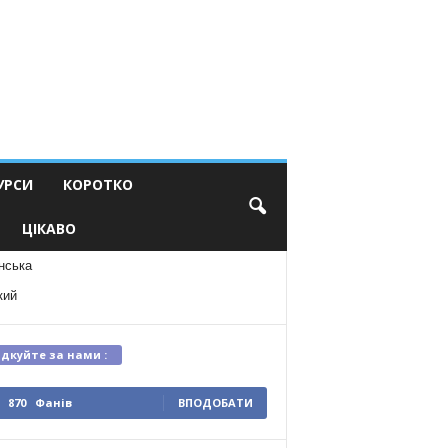
УРСИ
КОРОТКО
ЦІКАВО
нська
кий
ідкуйте за нами :
870
Фанів
ВПОДОБАТИ