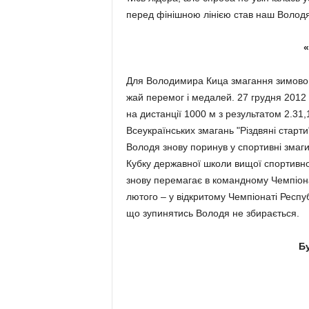
перед фінішною лінією став наш Володя 
Для Володимира Кица зма­гання зимового
жай перемог і медалей. 27 груд­ня 2012
на дистанції 1000 м з результатом 2.31,1
Всеукраїнських змагань "Різдвя­ні старт
Володя знову поринув у спор­тивні змаги.
Кубку державної школи вищої спортивн
знову перемагає в ко­мандному Чемпіона
лютого – у відкритому Чемпіонаті Респу
що зупиня­тись Володя не збирається.
Б