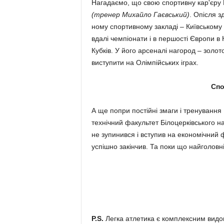
Нага­даємо, що свою спортивну ка­р'єру 
(тренер Михайло Гаєвський)
. Опісля зд
ному спортивному за­кладі – Київ­ському
вдалі чемпіонати і в першості Європи в Ні
Кубків. У його арсеналі нагород – золото
виступити на Олімпійських іграх.
Спо
А ще попри постійні змаги і тренування 
технічний факультет Біло­цер­ківського н
не зупинився і вступив на економічний ф
успішно закінчив. Та поки що найголовні
P.S.
Легка атлетика є комплекс­ним видо