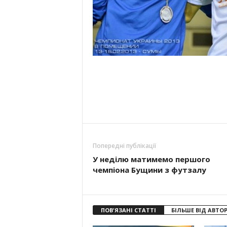
Попередні публікації
У неділю матимемо першого
чемпіона Бущини з футзалу
ПОВ'ЯЗАНІ СТАТТІ
БІЛЬШЕ ВІД АВТО