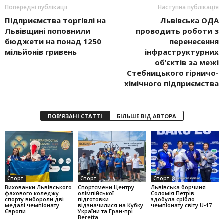
Попередні публікації
Наступна публікація
Підприємства торгівлі на
Львівська ОДА
Львівщині поповнили
проводить роботи з
бюджети на понад 1250
перенесення
мільйонів гривень
інфраструктурних
об’єктів за межі
Стебницького гірничо-
хімічного підприємства
ПОВ'ЯЗАНІ СТАТТІ
БІЛЬШЕ ВІД АВТОРА
Спорт
Спорт
Спорт
Вихованки Львівського
Спортсмени Центру
Львівська борчиня
фахового коледжу
олімпійської
Соломія Петрів
спорту вибороли дві
підготовки
здобула срібло
медалі чемпіонату
відзначилися на Кубку
чемпіонату світу U-17
Європи
України та Гран-прі
Beretta